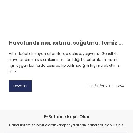
Havalandırma: ısıtma, soğutma, temiz hava sağlama…
Artık doğal olmayan ortamlarda çalışıp, yaşıyoruz. Genellikle
havalandırma sistemlerinin kullanıldığı bu ortamların insan
için uygun konforda tesis edilip edilmediğini hiç merak ettiniz
mi ?
Devamı
15/01/2020
14:54
E-Bülten'e Kayıt Olun
Haber listemize kayıt olarak kampanyalardan, haberdar olabilirsiniz.