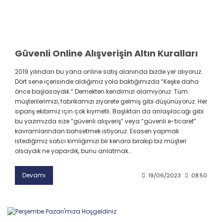
Güvenli Online Alışverişin Altın Kuralları
2019 yılından bu yana online satış alanında bizde yer alıyoruz.
Dört sene içerisinde aldığımız yola baktığımızda “Keşke daha
önce başlasaydık.” Demekten kendimizi alamıyoruz. Tüm
müşterilerimizi, fabrikamızı ziyarete gelmiş gibi düşünüyoruz. Her
sipariş ekibimiz için çok kıymetli. Başlıktan da anlaşılacağı gibi
bu yazımızda size ”güvenli alışveriş” veya “güvenli e-ticaret”
kavramlarından bahsetmek istiyoruz. Esasen yapmak
istediğimiz satıcı kimliğimizi bir kenara bırakıp biz müşteri
olsaydık ne yapardık, bunu anlatmak…
Devamı
19/06/2023
08:50