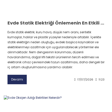
Evde Statik Elektriği Önlemenin En Etkili Yolu Nedir?
Evde statik elektrik; kuru hava, düşük nem oranı, sentetik
kumaşlar, halılar ve plastik yüzeyler nedeniyle artabilir. İçerikte
statik elektriğin neden oluştuğu, evdeki başlıca kaynakları ve
elektriklenmeyi azaltmak için uygulanabilecek yöntemler ele
alınmaktadır. Nem dengesinin korunması, düzenli
havalandırma, doğal lifli tekstil ürünlerinin tercih edilmesi ve
elektronik cihaz çevresindeki tozun azaltılması, daha dengeli bir
iç ortam oluşturulmasına yardımcı olabilir.
Devamı
17/07/2026
11:23