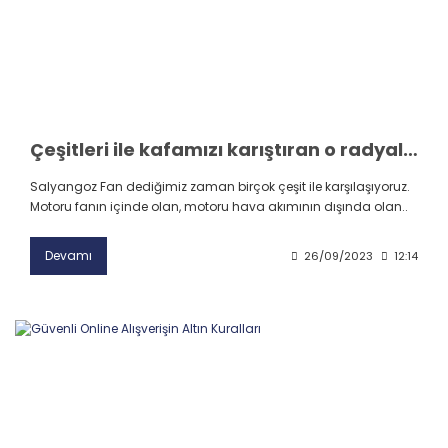
Çeşitleri ile kafamızı karıştıran o radyal fan; SALYANGOZ FAN!
Salyangoz Fan dediğimiz zaman birçok çeşit ile karşılaşıyoruz.
Motoru fanın içinde olan, motoru hava akımının dışında olan..
Devamı
26/09/2023
12:14