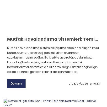
Mutfak Havalandırma Sistemleri: Temiz ve Sağlıklı Bir Ortam İçin Rehber
Mutfak havalandırma sistemleri; pişirme sırasında oluşan koku,
buhar, duman, ısı ve yağ partiküllerinin ortamdan
uzaklaştırılmasını sağlar. Bu içerikte aspiratör, davlumbaz,
kanal bağlantılı egzoz, karbon filtreli ve ticari mutfak
havalandırma sistemleri ele alınarak doğru sistem seçimi için
dikkat edilmesi gereken kriterler açıklanmaktadır.
Devamı
08/07/2026
10:33