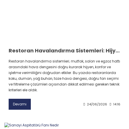
Restoran Havalandırma Sistemleri: Hijyen ve Konforun Anahtarı
Restoran havalandırma sistemleri; mutfak, salon ve egzoz hattı
arasındaki hava dengesini doğru kurarak hijyen, konfor ve
işletme verimliliğini doğrudan etkiler. Bu yazıda restoranlarda
koku, duman, yağ buharı, taze hava dengesi, doğru fan seçimi
ve filtreleme çözümleri açısından dikkat edilmesi gereken teknik
kriterleri ele aldık.
Devamı
24/06/2026
14:16