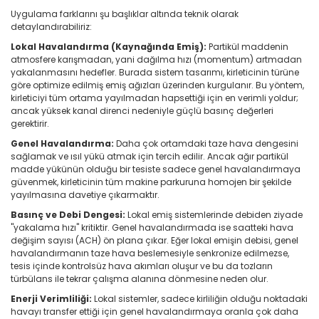
Uygulama farklarını şu başlıklar altında teknik olarak
detaylandırabiliriz:
Lokal Havalandırma (Kaynağında Emiş):
Partikül maddenin
atmosfere karışmadan, yani dağılma hızı (momentum) artmadan
yakalanmasını hedefler. Burada sistem tasarımı, kirleticinin türüne
göre optimize edilmiş emiş ağızları üzerinden kurgulanır. Bu yöntem,
kirleticiyi tüm ortama yayılmadan hapsettiği için en verimli yoldur;
ancak yüksek kanal direnci nedeniyle güçlü basınç değerleri
gerektirir.
Genel Havalandırma:
Daha çok ortamdaki taze hava dengesini
sağlamak ve ısıl yükü atmak için tercih edilir. Ancak ağır partikül
madde yükünün olduğu bir tesiste sadece genel havalandırmaya
güvenmek, kirleticinin tüm makine parkuruna homojen bir şekilde
yayılmasına davetiye çıkarmaktır.
Basınç ve Debi Dengesi:
Lokal emiş sistemlerinde debiden ziyade
"yakalama hızı" kritiktir. Genel havalandırmada ise saatteki hava
değişim sayısı (ACH) ön plana çıkar. Eğer lokal emişin debisi, genel
havalandırmanın taze hava beslemesiyle senkronize edilmezse,
tesis içinde kontrolsüz hava akımları oluşur ve bu da tozların
türbülans ile tekrar çalışma alanına dönmesine neden olur.
Enerji Verimliliği:
Lokal sistemler, sadece kirliliğin olduğu noktadaki
havayı transfer ettiği için genel havalandırmaya oranla çok daha