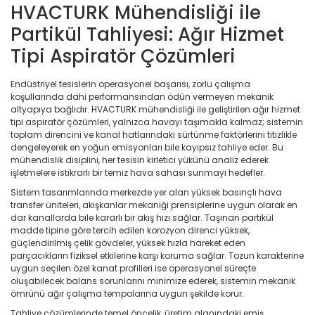
HVACTURK Mühendisliği ile
Partikül Tahliyesi: Ağır Hizmet
Tipi Aspiratör Çözümleri
Endüstriyel tesislerin operasyonel başarısı, zorlu çalışma
koşullarında dahi performansından ödün vermeyen mekanik
altyapıya bağlıdır. HVACTURK mühendisliği ile geliştirilen ağır hizmet
tipi aspiratör çözümleri, yalnızca havayı taşımakla kalmaz; sistemin
toplam direncini ve kanal hatlarındaki sürtünme faktörlerini titizlikle
dengeleyerek en yoğun emisyonları bile kayıpsız tahliye eder. Bu
mühendislik disiplini, her tesisin kirletici yükünü analiz ederek
işletmelere istikrarlı bir temiz hava sahası sunmayı hedefler.
Sistem tasarımlarında merkezde yer alan yüksek basınçlı hava
transfer üniteleri, akışkanlar mekaniği prensiplerine uygun olarak en
dar kanallarda bile kararlı bir akış hızı sağlar. Taşınan partikül
madde tipine göre tercih edilen korozyon direnci yüksek,
güçlendirilmiş çelik gövdeler, yüksek hızla hareket eden
parçacıkların fiziksel etkilerine karşı koruma sağlar. Tozun karakterine
uygun seçilen özel kanat profilleri ise operasyonel süreçte
oluşabilecek balans sorunlarını minimize ederek, sistemin mekanik
ömrünü ağır çalışma tempolarına uygun şekilde korur.
Tahliye çözümlerinde temel öncelik, üretim alanındaki emiş