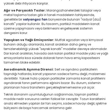
yüksek debi ihtiyacını karşılar.
Ağır ve Parçacıklı Tozlar:
Marangozhanelerdeki talaşlar veya
metal taşlama tozları gibi iri taneli maddelerin tahliyesinde,
genellikle bir
salyangoz fan
bünyesinde bulunan "radyal (düz)
kanatlı" yapılar kullanılır. Bu tasarım, partikül maddelerin kanat
üzerine yapışmasını veya birikmesini engelleyerek sistemin
dengesini korur.
Yapışkan ve Yağlı Emisyonlar:
Mutfak egzozları veya kimyasal
buharın olduğu alanlarda, kanat aralıkları daha geniş ve
temizlenebilirliği yüksek "seyrek kanatlı" modeller devreye alınmalıdır.
Dar kanat aralıkları, havada asılı kalan partikül madde yükü ve yağlı
emisyonlarla kısa sürede dolarak fanın hava emiş kapasitesini
tamamen bloke edebilir.
Aerodinamik Aşınma Direnci:
Sert ve aşındırıcı partiküllerin
taşındığı hatlarda, kanat yapısının sadece formu değil, malzemesi
de kritiktir. Yüksek hızla çarpan partiküller zamanla kanat profillerini
aşındırarak fanın performans eğrisini bozar. Bu durum, sistemin
planlanan hava transferini gerçekleştirememesine yol açar.
Teknik donanım uyumluluğunun sağlanması, taşınan partikül
madde nedir sorusuna verilen fiziksel bir cevaptır. Tozun karakterini
analiz etmeden yapılan bir fan seçimi, sadece havayı değil, işletme
bütçesini de boşa harcamak anlamına gelir.