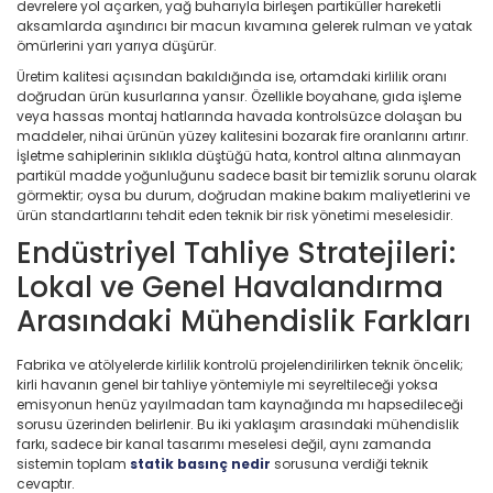
devrelere yol açarken, yağ buharıyla birleşen partiküller hareketli
aksamlarda aşındırıcı bir macun kıvamına gelerek rulman ve yatak
ömürlerini yarı yarıya düşürür.
Üretim kalitesi açısından bakıldığında ise, ortamdaki kirlilik oranı
doğrudan ürün kusurlarına yansır. Özellikle boyahane, gıda işleme
veya hassas montaj hatlarında havada kontrolsüzce dolaşan bu
maddeler, nihai ürünün yüzey kalitesini bozarak fire oranlarını artırır.
İşletme sahiplerinin sıklıkla düştüğü hata, kontrol altına alınmayan
partikül madde yoğunluğunu sadece basit bir temizlik sorunu olarak
görmektir; oysa bu durum, doğrudan makine bakım maliyetlerini ve
ürün standartlarını tehdit eden teknik bir risk yönetimi meselesidir.
Endüstriyel Tahliye Stratejileri:
Lokal ve Genel Havalandırma
Arasındaki Mühendislik Farkları
Fabrika ve atölyelerde kirlilik kontrolü projelendirilirken teknik öncelik;
kirli havanın genel bir tahliye yöntemiyle mi seyreltileceği yoksa
emisyonun henüz yayılmadan tam kaynağında mı hapsedileceği
sorusu üzerinden belirlenir. Bu iki yaklaşım arasındaki mühendislik
farkı, sadece bir kanal tasarımı meselesi değil, aynı zamanda
sistemin toplam
statik basınç nedir
sorusuna verdiği teknik
cevaptır.