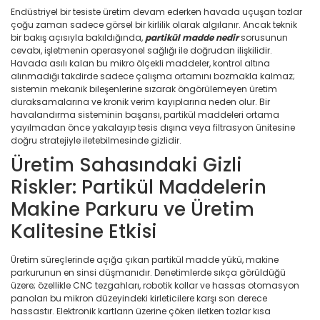
Endüstriyel bir tesiste üretim devam ederken havada uçuşan tozlar
çoğu zaman sadece görsel bir kirlilik olarak algılanır. Ancak teknik
bir bakış açısıyla bakıldığında,
partikül madde nedir
sorusunun
cevabı, işletmenin operasyonel sağlığı ile doğrudan ilişkilidir.
Havada asılı kalan bu mikro ölçekli maddeler, kontrol altına
alınmadığı takdirde sadece çalışma ortamını bozmakla kalmaz;
sistemin mekanik bileşenlerine sızarak öngörülemeyen üretim
duraksamalarına ve kronik verim kayıplarına neden olur. Bir
havalandırma sisteminin başarısı, partikül maddeleri ortama
yayılmadan önce yakalayıp tesis dışına veya filtrasyon ünitesine
doğru stratejiyle iletebilmesinde gizlidir.
Üretim Sahasındaki Gizli
Riskler: Partikül Maddelerin
Makine Parkuru ve Üretim
Kalitesine Etkisi
Üretim süreçlerinde açığa çıkan partikül madde yükü, makine
parkurunun en sinsi düşmanıdır. Denetimlerde sıkça görüldüğü
üzere; özellikle CNC tezgahları, robotik kollar ve hassas otomasyon
panoları bu mikron düzeyindeki kirleticilere karşı son derece
hassastır. Elektronik kartların üzerine çöken iletken tozlar kısa