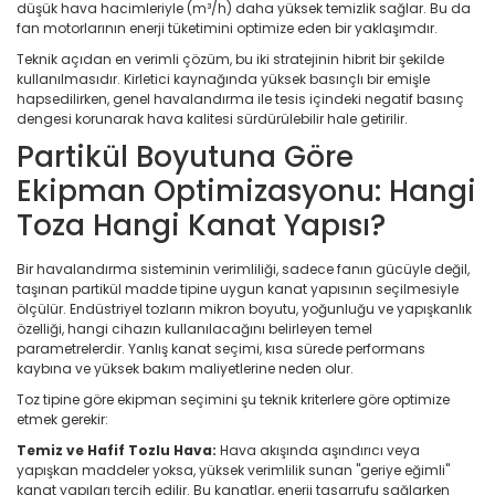
düşük hava hacimleriyle (m³/h) daha yüksek temizlik sağlar. Bu da
fan motorlarının enerji tüketimini optimize eden bir yaklaşımdır.
Teknik açıdan en verimli çözüm, bu iki stratejinin hibrit bir şekilde
kullanılmasıdır. Kirletici kaynağında yüksek basınçlı bir emişle
hapsedilirken, genel havalandırma ile tesis içindeki negatif basınç
dengesi korunarak hava kalitesi sürdürülebilir hale getirilir.
Partikül Boyutuna Göre
Ekipman Optimizasyonu: Hangi
Toza Hangi Kanat Yapısı?
Bir havalandırma sisteminin verimliliği, sadece fanın gücüyle değil,
taşınan partikül madde tipine uygun kanat yapısının seçilmesiyle
ölçülür. Endüstriyel tozların mikron boyutu, yoğunluğu ve yapışkanlık
özelliği, hangi cihazın kullanılacağını belirleyen temel
parametrelerdir. Yanlış kanat seçimi, kısa sürede performans
kaybına ve yüksek bakım maliyetlerine neden olur.
Toz tipine göre ekipman seçimini şu teknik kriterlere göre optimize
etmek gerekir:
Temiz ve Hafif Tozlu Hava:
Hava akışında aşındırıcı veya
yapışkan maddeler yoksa, yüksek verimlilik sunan "geriye eğimli"
kanat yapıları tercih edilir. Bu kanatlar, enerji tasarrufu sağlarken