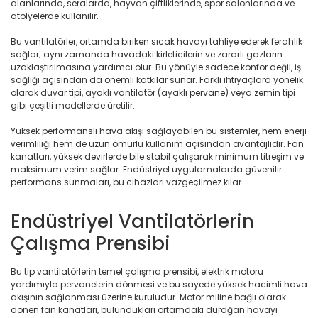
alanlarında, seralarda, hayvan çiftliklerinde, spor salonlarında ve
atölyelerde kullanılır.
Bu vantilatörler, ortamda biriken sıcak havayı tahliye ederek ferahlık
sağlar; aynı zamanda havadaki kirleticilerin ve zararlı gazların
uzaklaştırılmasına yardımcı olur. Bu yönüyle sadece konfor değil, iş
sağlığı açısından da önemli katkılar sunar. Farklı ihtiyaçlara yönelik
olarak duvar tipi, ayaklı vantilatör (ayaklı pervane) veya zemin tipi
gibi çeşitli modellerde üretilir.
Yüksek performanslı hava akışı sağlayabilen bu sistemler, hem enerji
verimliliği hem de uzun ömürlü kullanım açısından avantajlıdır. Fan
kanatları, yüksek devirlerde bile stabil çalışarak minimum titreşim ve
maksimum verim sağlar. Endüstriyel uygulamalarda güvenilir
performans sunmaları, bu cihazları vazgeçilmez kılar.
Endüstriyel Vantilatörlerin
Çalışma Prensibi
Bu tip vantilatörlerin temel çalışma prensibi, elektrik motoru
yardımıyla pervanelerin dönmesi ve bu sayede yüksek hacimli hava
akışının sağlanması üzerine kuruludur. Motor miline bağlı olarak
dönen fan kanatları, bulundukları ortamdaki durağan havayı