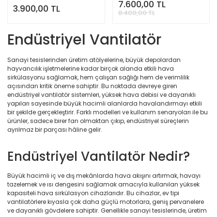
7.600,00 TL
3.900,00 TL
8.400,00 TL
Endüstriyel Vantilatör
Sanayi tesislerinden üretim atölyelerine, büyük depolardan
hayvancılık işletmelerine kadar birçok alanda etkili hava
sirkülasyonu sağlamak, hem çalışan sağlığı hem de verimlilik
açısından kritik öneme sahiptir. Bu noktada devreye giren
endüstriyel vantilatör sistemleri, yüksek hava debisi ve dayanıklı
yapıları sayesinde büyük hacimli alanlarda havalandırmayı etkili
bir şekilde gerçekleştirir. Farklı modelleri ve kullanım senaryoları ile bu
ürünler, sadece birer fan olmaktan çıkıp, endüstriyel süreçlerin
ayrılmaz bir parçası hâline gelir.
Endüstriyel Vantilatör Nedir?
Büyük hacimli iç ve dış mekânlarda hava akışını artırmak, havayı
tazelemek ve ısı dengesini sağlamak amacıyla kullanılan yüksek
kapasiteli hava sirkülasyon cihazlarıdır. Bu cihazlar, ev tipi
vantilatörlere kıyasla çok daha güçlü motorlara, geniş pervanelere
ve dayanıklı gövdelere sahiptir. Genellikle sanayi tesislerinde, üretim