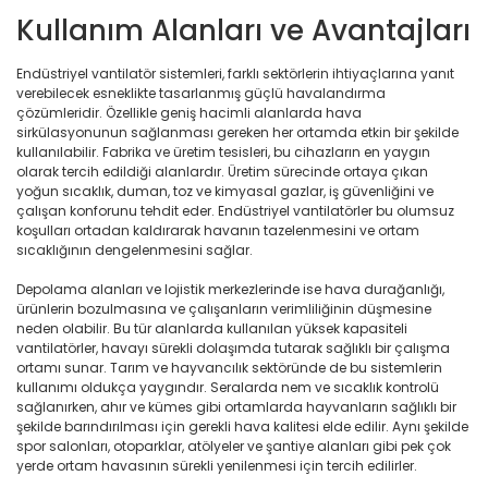
Kullanım Alanları ve Avantajları
Endüstriyel vantilatör sistemleri, farklı sektörlerin ihtiyaçlarına yanıt
verebilecek esneklikte tasarlanmış güçlü havalandırma
çözümleridir. Özellikle geniş hacimli alanlarda hava
sirkülasyonunun sağlanması gereken her ortamda etkin bir şekilde
kullanılabilir. Fabrika ve üretim tesisleri, bu cihazların en yaygın
olarak tercih edildiği alanlardır. Üretim sürecinde ortaya çıkan
yoğun sıcaklık, duman, toz ve kimyasal gazlar, iş güvenliğini ve
çalışan konforunu tehdit eder. Endüstriyel vantilatörler bu olumsuz
koşulları ortadan kaldırarak havanın tazelenmesini ve ortam
sıcaklığının dengelenmesini sağlar.
Depolama alanları ve lojistik merkezlerinde ise hava durağanlığı,
ürünlerin bozulmasına ve çalışanların verimliliğinin düşmesine
neden olabilir. Bu tür alanlarda kullanılan yüksek kapasiteli
vantilatörler, havayı sürekli dolaşımda tutarak sağlıklı bir çalışma
ortamı sunar. Tarım ve hayvancılık sektöründe de bu sistemlerin
kullanımı oldukça yaygındır. Seralarda nem ve sıcaklık kontrolü
sağlanırken, ahır ve kümes gibi ortamlarda hayvanların sağlıklı bir
şekilde barındırılması için gerekli hava kalitesi elde edilir. Aynı şekilde
spor salonları, otoparklar, atölyeler ve şantiye alanları gibi pek çok
yerde ortam havasının sürekli yenilenmesi için tercih edilirler.