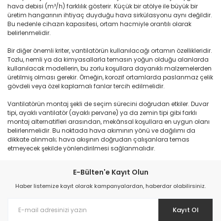
hava debisi (m³/h) farklılık gösterir. Küçük bir atölye ile büyük bir
üretim hangarının ihtiyaç duyduğu hava sirkülasyonu aynı değildir.
Bu nedenle cihazın kapasitesi, ortam hacmiyle orantılı olarak
belirlenmelidir.
Bir diğer önemli kriter, vantilatörün kullanılacağı ortamın özellikleridir.
Tozlu, nemli ya da kimyasallarla temasın yoğun olduğu alanlarda
kullanılacak modellerin, bu zorlu koşullara dayanıklı malzemelerden
üretilmiş olması gerekir. Örneğin, korozif ortamlarda paslanmaz çelik
gövdeli veya özel kaplamalı fanlar tercih edilmelidir.
Vantilatörün montaj şekli de seçim sürecini doğrudan etkiler. Duvar
tipi, ayaklı vantilatör (ayaklı pervane) ya da zemin tipi gibi farklı
montaj alternatifleri arasından, mekânsal koşullara en uygun olanı
belirlenmelidir. Bu noktada hava akımının yönü ve dağılımı da
dikkate alınmalı; hava akışının doğrudan çalışanlara temas
etmeyecek şekilde yönlendirilmesi sağlanmalıdır.
E-Bülten'e Kayıt Olun
Haber listemize kayıt olarak kampanyalardan, haberdar olabilirsiniz.
Kayıt Ol