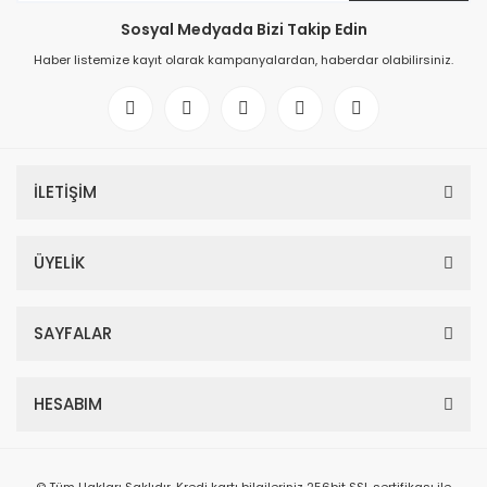
Sosyal Medyada Bizi Takip Edin
Haber listemize kayıt olarak kampanyalardan, haberdar olabilirsiniz.
İLETİŞİM
ÜYELİK
SAYFALAR
HESABIM
© Tüm Hakları Saklıdır. Kredi kartı bilgileriniz 256bit SSL sertifikası ile