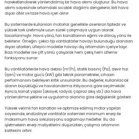
hareketlendirerek yönlendirilmiş bir hava akımı oluşturur. Bu hava
akımı sayesinde ortamdaki sıcaklık dağılımı dengelenir, kirli hava
dışarı atılır ve taze hava içeri alınır.
Bu sistemlerde kullanılan motorlar genellikle asenkron tiptedir ve
yüksek tork üretimiyle uzun süreli çalışmaya uygun olarak
tasarlanmıştır. Hava yönü, fan kanatlarının eğimi ve dönüş yönü ile
belirlenir. Örneğin; çekici tip vantilatörler havayı bulunduğu alandan
dışarı atarken, üfleyici modeller havayı dış ortamdan içeriye taşır.
Bazı modeller ise çift yönlü çalışarak hem çekiş hem üfleme
fonksiyonu sunar.
Bu vantilatörlerde hava debisi (m³/h), statik basınç (Pa), devir hızı
(rpm) ve motor gücü (kW) gibi teknik parametreler, cihazın
performansını belirleyen kritik unsurlardır. Bu değerler, kullanılacak
alanın büyüklüğü ve havalandırma ihtiyacına göre seçilmelidir.
Ayrıca, kanat yapısı (aksiyel, radyal, çapraz akış vb.) da hava
yönlendirme şekline ve uygulama alanına göre değişkenlik gösterir.
Yüksek verimli fan kanatları ve optimize edilmiş motor yapıları
sayesinde, endüstriyel vantilatör sistemleri minimum enerji ile
maksimum hava sirkülasyonu sağlamayı hedefler. Bu da
işletmelerin enerji maliyetlerini düşürürken, çalışma ortamının
kalitesini artırır.