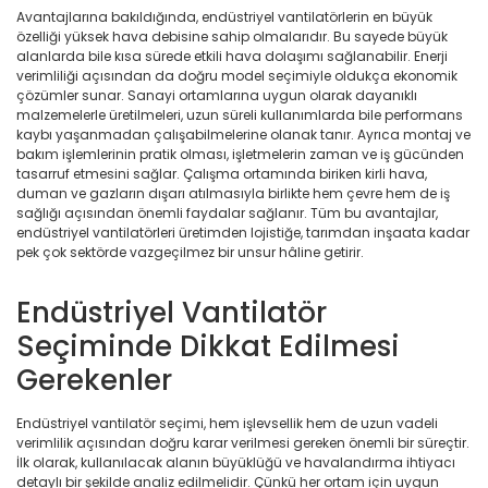
Avantajlarına bakıldığında, endüstriyel vantilatörlerin en büyük
özelliği yüksek hava debisine sahip olmalarıdır. Bu sayede büyük
alanlarda bile kısa sürede etkili hava dolaşımı sağlanabilir. Enerji
verimliliği açısından da doğru model seçimiyle oldukça ekonomik
çözümler sunar. Sanayi ortamlarına uygun olarak dayanıklı
malzemelerle üretilmeleri, uzun süreli kullanımlarda bile performans
kaybı yaşanmadan çalışabilmelerine olanak tanır. Ayrıca montaj ve
bakım işlemlerinin pratik olması, işletmelerin zaman ve iş gücünden
tasarruf etmesini sağlar. Çalışma ortamında biriken kirli hava,
duman ve gazların dışarı atılmasıyla birlikte hem çevre hem de iş
sağlığı açısından önemli faydalar sağlanır. Tüm bu avantajlar,
endüstriyel vantilatörleri üretimden lojistiğe, tarımdan inşaata kadar
pek çok sektörde vazgeçilmez bir unsur hâline getirir.
Endüstriyel Vantilatör
Seçiminde Dikkat Edilmesi
Gerekenler
Endüstriyel vantilatör seçimi, hem işlevsellik hem de uzun vadeli
verimlilik açısından doğru karar verilmesi gereken önemli bir süreçtir.
İlk olarak, kullanılacak alanın büyüklüğü ve havalandırma ihtiyacı
detaylı bir şekilde analiz edilmelidir. Çünkü her ortam için uygun