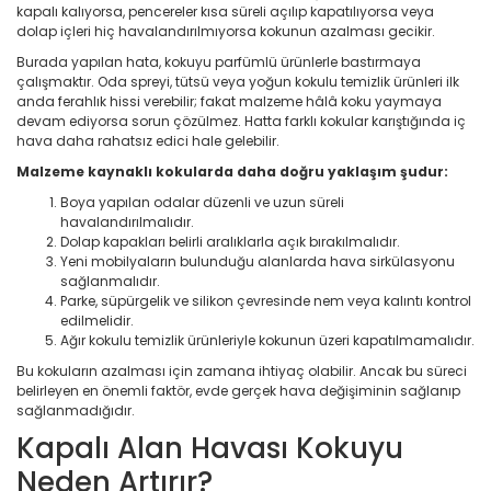
kapalı kalıyorsa, pencereler kısa süreli açılıp kapatılıyorsa veya
dolap içleri hiç havalandırılmıyorsa kokunun azalması gecikir.
Burada yapılan hata, kokuyu parfümlü ürünlerle bastırmaya
çalışmaktır. Oda spreyi, tütsü veya yoğun kokulu temizlik ürünleri ilk
anda ferahlık hissi verebilir; fakat malzeme hâlâ koku yaymaya
devam ediyorsa sorun çözülmez. Hatta farklı kokular karıştığında iç
hava daha rahatsız edici hale gelebilir.
Malzeme kaynaklı kokularda daha doğru yaklaşım şudur:
Boya yapılan odalar düzenli ve uzun süreli
havalandırılmalıdır.
Dolap kapakları belirli aralıklarla açık bırakılmalıdır.
Yeni mobilyaların bulunduğu alanlarda hava sirkülasyonu
sağlanmalıdır.
Parke, süpürgelik ve silikon çevresinde nem veya kalıntı kontrol
edilmelidir.
Ağır kokulu temizlik ürünleriyle kokunun üzeri kapatılmamalıdır.
Bu kokuların azalması için zamana ihtiyaç olabilir. Ancak bu süreci
belirleyen en önemli faktör, evde gerçek hava değişiminin sağlanıp
sağlanmadığıdır.
Kapalı Alan Havası Kokuyu
Neden Artırır?