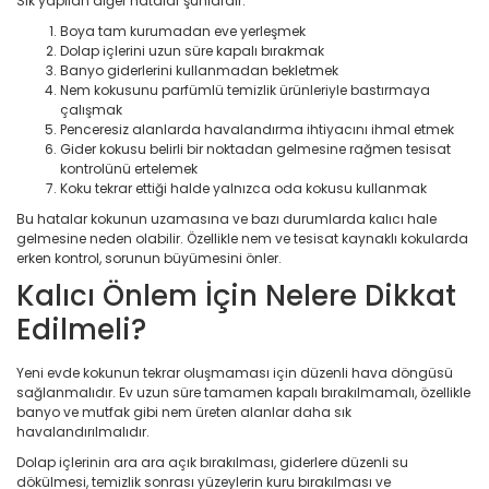
Sık yapılan diğer hatalar şunlardır:
Boya tam kurumadan eve yerleşmek
Dolap içlerini uzun süre kapalı bırakmak
Banyo giderlerini kullanmadan bekletmek
Nem kokusunu parfümlü temizlik ürünleriyle bastırmaya
çalışmak
Penceresiz alanlarda havalandırma ihtiyacını ihmal etmek
Gider kokusu belirli bir noktadan gelmesine rağmen tesisat
kontrolünü ertelemek
Koku tekrar ettiği halde yalnızca oda kokusu kullanmak
Bu hatalar kokunun uzamasına ve bazı durumlarda kalıcı hale
gelmesine neden olabilir. Özellikle nem ve tesisat kaynaklı kokularda
erken kontrol, sorunun büyümesini önler.
Kalıcı Önlem İçin Nelere Dikkat
Edilmeli?
Yeni evde kokunun tekrar oluşmaması için düzenli hava döngüsü
sağlanmalıdır. Ev uzun süre tamamen kapalı bırakılmamalı, özellikle
banyo ve mutfak gibi nem üreten alanlar daha sık
havalandırılmalıdır.
Dolap içlerinin ara ara açık bırakılması, giderlere düzenli su
dökülmesi, temizlik sonrası yüzeylerin kuru bırakılması ve