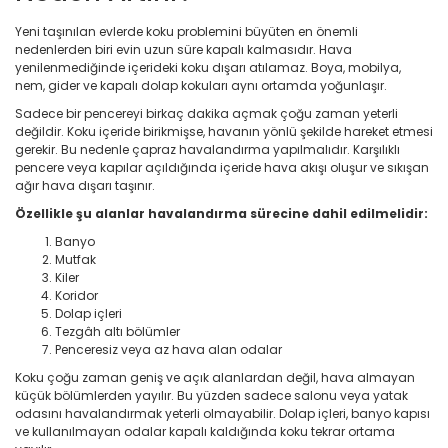
Yeni taşınılan evlerde koku problemini büyüten en önemli
nedenlerden biri evin uzun süre kapalı kalmasıdır. Hava
yenilenmediğinde içerideki koku dışarı atılamaz. Boya, mobilya,
nem, gider ve kapalı dolap kokuları aynı ortamda yoğunlaşır.
Sadece bir pencereyi birkaç dakika açmak çoğu zaman yeterli
değildir. Koku içeride birikmişse, havanın yönlü şekilde hareket etmesi
gerekir. Bu nedenle çapraz havalandırma yapılmalıdır. Karşılıklı
pencere veya kapılar açıldığında içeride hava akışı oluşur ve sıkışan
ağır hava dışarı taşınır.
Özellikle şu alanlar havalandırma sürecine dahil edilmelidir:
Banyo
Mutfak
Kiler
Koridor
Dolap içleri
Tezgâh altı bölümler
Penceresiz veya az hava alan odalar
Koku çoğu zaman geniş ve açık alanlardan değil, hava almayan
küçük bölümlerden yayılır. Bu yüzden sadece salonu veya yatak
odasını havalandırmak yeterli olmayabilir. Dolap içleri, banyo kapısı
ve kullanılmayan odalar kapalı kaldığında koku tekrar ortama