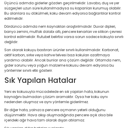
Üçüncü adımda giderler gözden geçirilmelidir. Lavabo, duş ve yer
süzgeçleri uzun süre kullanılmadıysa su kapanları kurumuş olabilir.
Bu alanlara su dökülmeli, koku devam ediyorsa bağlantılar kontrol
edilmelidir.
Dördüncü adımda nem kaynakları araştırılmalıdır. Duvar dipleri,
banyo zemini, mutfak dolabı altı, pencere kenarları ve silikon çevresi
kontrol edilmelidir. Rutubet belirtisi varsa sorun sadece kokuyla sınırlı
değildir.
Son olarak kokuyu bastıran ürünler sınırlı kullanılmalıdır. Karbonat,
aktif karbon, sirke veya kahve telvesi bazı kokuları azaltmaya
yardımcı olabilir. Ancak bunlar ana çözüm değildir. Ortamda nem,
gider sorunu veya yoğun malzeme kokusu devam ediyorsa bu
yöntemler sınırlı etki gösterir.
Sık Yapılan Hatalar
Yeni ev kokusuyla mücadelede en sık yapılan hata, kokunun
kaynağını bulmadan çözüm aramaktır. Oysa her koku aynı
nedenden oluşmaz ve aynı yöntemle giderilmez.
Bir diğer hata, yalnızca pencere açmanın yeterli olduğunu
düşünmektir. Hava akışı oluşmadığında pencere açık olsa bile
içerideki ağır hava tam olarak dışarı atılamaz.