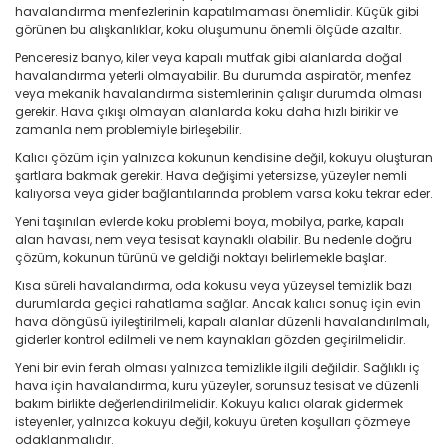
havalandırma menfezlerinin kapatılmaması önemlidir. Küçük gibi
görünen bu alışkanlıklar, koku oluşumunu önemli ölçüde azaltır.
Penceresiz banyo, kiler veya kapalı mutfak gibi alanlarda doğal
havalandırma yeterli olmayabilir. Bu durumda aspiratör, menfez
veya mekanik havalandırma sistemlerinin çalışır durumda olması
gerekir. Hava çıkışı olmayan alanlarda koku daha hızlı birikir ve
zamanla nem problemiyle birleşebilir.
Kalıcı çözüm için yalnızca kokunun kendisine değil, kokuyu oluşturan
şartlara bakmak gerekir. Hava değişimi yetersizse, yüzeyler nemli
kalıyorsa veya gider bağlantılarında problem varsa koku tekrar eder.
Yeni taşınılan evlerde koku problemi boya, mobilya, parke, kapalı
alan havası, nem veya tesisat kaynaklı olabilir. Bu nedenle doğru
çözüm, kokunun türünü ve geldiği noktayı belirlemekle başlar.
Kısa süreli havalandırma, oda kokusu veya yüzeysel temizlik bazı
durumlarda geçici rahatlama sağlar. Ancak kalıcı sonuç için evin
hava döngüsü iyileştirilmeli, kapalı alanlar düzenli havalandırılmalı,
giderler kontrol edilmeli ve nem kaynakları gözden geçirilmelidir.
Yeni bir evin ferah olması yalnızca temizlikle ilgili değildir. Sağlıklı iç
hava için havalandırma, kuru yüzeyler, sorunsuz tesisat ve düzenli
bakım birlikte değerlendirilmelidir. Kokuyu kalıcı olarak gidermek
isteyenler, yalnızca kokuyu değil, kokuyu üreten koşulları çözmeye
odaklanmalıdır.