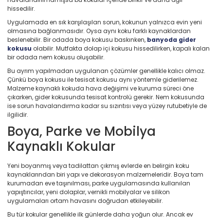
hissedilir.
Uygulamada en sık karşılaşılan sorun, kokunun yalnızca evin yeni
olmasına bağlanmasıdır. Oysa aynı koku farklı kaynaklardan
beslenebilir. Bir odada boya kokusu baskınken,
banyoda gider
kokusu
olabilir. Mutfakta dolap içi kokusu hissedilirken, kapalı kalan
bir odada nem kokusu oluşabilir.
Bu ayrım yapılmadan uygulanan çözümler genellikle kalıcı olmaz.
Çünkü boya kokusu ile tesisat kokusu aynı yöntemle giderilemez.
Malzeme kaynaklı kokuda hava değişimi ve kuruma süreci öne
çıkarken, gider kokusunda tesisat kontrolü gerekir. Nem kokusunda
ise sorun havalandırma kadar su sızıntısı veya yüzey rutubetiyle de
ilgilidir.
Boya, Parke ve Mobilya
Kaynaklı Kokular
Yeni boyanmış veya tadilattan çıkmış evlerde en belirgin koku
kaynaklarından biri yapı ve dekorasyon malzemeleridir. Boya tam
kurumadan eve taşınılması, parke uygulamasında kullanılan
yapıştırıcılar, yeni dolaplar, vernikli mobilyalar ve silikon
uygulamaları ortam havasını doğrudan etkileyebilir.
Bu tür kokular genellikle ilk günlerde daha yoğun olur. Ancak ev