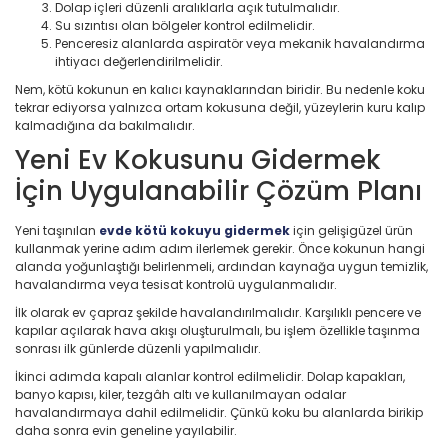
Dolap içleri düzenli aralıklarla açık tutulmalıdır.
Su sızıntısı olan bölgeler kontrol edilmelidir.
Penceresiz alanlarda aspiratör veya mekanik havalandırma
ihtiyacı değerlendirilmelidir.
Nem, kötü kokunun en kalıcı kaynaklarından biridir. Bu nedenle koku
tekrar ediyorsa yalnızca ortam kokusuna değil, yüzeylerin kuru kalıp
kalmadığına da bakılmalıdır.
Yeni Ev Kokusunu Gidermek
İçin Uygulanabilir Çözüm Planı
Yeni taşınılan
evde kötü kokuyu gidermek
için gelişigüzel ürün
kullanmak yerine adım adım ilerlemek gerekir. Önce kokunun hangi
alanda yoğunlaştığı belirlenmeli, ardından kaynağa uygun temizlik,
havalandırma veya tesisat kontrolü uygulanmalıdır.
İlk olarak ev çapraz şekilde havalandırılmalıdır. Karşılıklı pencere ve
kapılar açılarak hava akışı oluşturulmalı, bu işlem özellikle taşınma
sonrası ilk günlerde düzenli yapılmalıdır.
İkinci adımda kapalı alanlar kontrol edilmelidir. Dolap kapakları,
banyo kapısı, kiler, tezgâh altı ve kullanılmayan odalar
havalandırmaya dahil edilmelidir. Çünkü koku bu alanlarda birikip
daha sonra evin geneline yayılabilir.