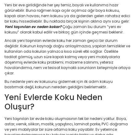
Yeni bir eve girildiğinde her şey temiz, boyalı ve kullanıma hazır
görünebilir. Buna rağmen kapı açılır açılmaz ağır boya kokusu,
kapalı alan havası, nem kokusu ya da giderden gelen rahatsız edici
bir koku hissedilebilir. Bu noktada birçok kişinin aklına aynı soru gelir:
Yeni taşınılan ev neden kokar?
Çoğu zaman bu durum “yeni ev
kokusu” olarak kabul edilir ve birkaç gün içinde geçmesi beklenir.
Ancak yeni taşınılan evlerde koku her zaman geçici bir durum
değildir. Kokunun kaynağı doğru anlaşılmazsa, yapılan temizlikler ve
kullanılan oda kokuları yalnızca kısa süreli etki sağlar. Özellikle
tadilat görmüş, uzun süre kapalı kalmış veya yeni mobilyalarla
döşenmiş evlerde koku problemi; malzeme salınımı, yetersiz
havalandırma, nem ve tesisat kaynaklı sorunların birleşimiyle ortaya
çıkar.
Bu nedenle yeni ev kokusunu gidermek için ilk adım kokuyu
bastırmak değil, kokunun nereden geldiğini belirlemektir.
Yeni Evlerde Koku Neden
Oluşur?
Yeni taşınılan bir evde koku oluşmasının tek bir nedeni yoktur. Boya,
astar, vernik, silikon, mastik, yapıştırıcı, laminat parke, PVC doğrama
ve yeni mobilyalar bir süre ortama koku yayabilir. Ev yeterince
havalandırılmamışsa bu kokular içeride birikir ve daha ağır