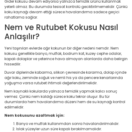
Gider kokusu devam ediyorsa yalnızca temizlik ürünü kullanmak
yeterli olmaz. Bu durumda tesisat kontrolü geciktirilmemelidir. Çünkü
koku kaynağı devam ettiği sürece havalandırma sadece geçici
rahatlama sağlar.
Nem ve Rutubet Kokusu Nasıl
Anlaşılır?
Yeni taşınılan evlerde ağır kokunun bir diğer nedeni nemdir. Nem
kokusu genellikle banyo, mutfak, bodrum kat, kuzey cephe odalar,
kapalı dolaplar ve yeterince hava almayan alanlarda daha belirgin
hissedilir.
Duvar diplerinde kabarma, silikon çevresinde kararma, dolap içinde
ağır koku, zeminde soğuk ve nemli his ya da pencere kenarlarında
yoğuşma varsa rutubet ihtimali değerlendirilmelidir.
Nem kaynaklı kokularda yalnızca temizlik yapmak kalıcı sonuç
vermez. Çünkü nem kaldığı sürece koku tekrar oluşur. Bu tür
durumlarda hem havalandırma düzeni hem de su kaynağı kontrol
edilmelidir.
Nem kokusunu azaltmak için:
Banyo ve mutfak kullanımdan sonra havalandırılmalıdır.
Islak yüzeyler uzun süre kapalı bırakılmamalıdır.