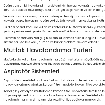
Doğru çalışan bir havalandırma sistemi, kirli havayı kaynağında yakala
korunur. Sadece kötü kokuyu azaltmak için değil, nemin ve ısının dengel
Yetersiz havalandırma, zamanla yüzeylerde yağ tabakası oluşmasına ne
ise yağlı egzoz havasının doğru şekilde tahliye edilmemesi, kanal hattında
Bir diğer önemli konu da kullanım konforudur. Mutfakta sıcaklık yükse
şekilde yenilenmesi gerekir. Bu nedenle mutfak havalandırma sistemleri, 
Sistemin önemi yalnızca güçlü bir fan kullanmakla sınırlı değildir. Hava
sistem çalışsa bile koku, duman ve buhar problemi devam edebilir.
Mutfak Havalandırma Türleri
Mutfaklarda kullanılan havalandırma çözümleri, alanın büyüklüğüne, piş
davlumbaz egzoz sistemi aynı ihtiyaca cevap vermez. Bu nedenle sistem
Aspiratör Sistemleri
Aspiratörler genellikle konut mutfaklarında kullanılan temel havalandı
havayı dış ortama atarken, karbon filtreli modeller havayı filtreleyerek te
Kanal çıkışı olmayan mutfaklarda karbon filtreli aspiratörler tercih e
düşer ve pişirme kokuları ortamda kalmaya devam eder. Özellikle balık
havalandırmanın pişirme anında yeterli tahliye sağlayamamasıdır.