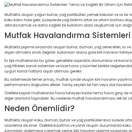
Mutfakta oluşan yoğun buhar, yağ partikülleri, yemek kokuları ve ısı bir s
koku kalıcı hale gelir, yüzeylerde yağ birikimi artar ve ortam konforu dü
altında tutmak ve daha sağlıklı bir kullanım alanı oluşturmak için doğr
Mutfak Havalandırma Sistemleri
Mutfakta pişirme sırasında oluşan buhar, duman, yağ zerrecikleri, ısı 
dışarı atmakla sınırlı değildir; kullanılan alana göre kirli havanın tahli
Ev tipi mutfaklarda bu görev genellikle aspiratör, davlumbaz ve kanal ba
yağ filtreleri, kanal sistemleri ve taze hava çözümleri birlikte değerle
uygun kanal hattıyla dışarı atılması gerekir.
Bu sistemlerde temel amaç, mutfak içinde oluşan kirli havanın yayılma
performansını doğrudan etkiler. Yanlış seçilen bir fan veya dar tasarla
Özellikle kapalı mutfaklarda hava tahliyesi kadar temiz hava girişi de 
diğer alanlara taşınabilir. Bu nedenle mutfak havalandırması, tek bir ci
Neden Önemlidir?
Mutfakta oluşan koku, duman, buhar ve yağ partikülleri kısa sürede ortam
ürünlerine de siner. Özellikle kızartma ve yanık oluşan durumlarda koku
sonradan gidermeye çalışmak yerine, kirli havanın pişirme sırasında doğ