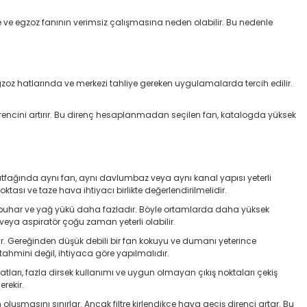
e ve egzoz fanının verimsiz çalışmasına neden olabilir. Bu nedenle
 egzoz hatlarında ve merkezi tahliye gereken uygulamalarda tercih edilir.
m direncini artırır. Bu direnç hesaplanmadan seçilen fan, katalogda yüksek
utfağında aynı fan, aynı davlumbaz veya aynı kanal yapısı yeterli
ası ve taze hava ihtiyacı birlikte değerlendirilmelidir.
rda buhar ve yağ yükü daha fazladır. Böyle ortamlarda daha yüksek
eya aspiratör çoğu zaman yeterli olabilir.
ır. Gereğinden düşük debili bir fan kokuyu ve dumanı yeterince
 tahmini değil, ihtiyaca göre yapılmalıdır.
atları, fazla dirsek kullanımı ve uygun olmayan çıkış noktaları çekiş
rekir.
m oluşmasını sınırlar. Ancak filtre kirlendikçe hava geçiş direnci artar. Bu