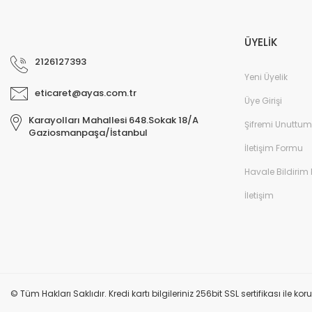
ÜYELİK
2126127393
Yeni Üyelik
eticaret@ayas.com.tr
Üye Girişi
Karayolları Mahallesi 648.Sokak 18/A
Şifremi Unuttum
Gaziosmanpaşa/İstanbul
İletişim Formu
Havale Bildirim
İletişim
© Tüm Hakları Saklıdır. Kredi kartı bilgileriniz 256bit SSL sertifikası ile k