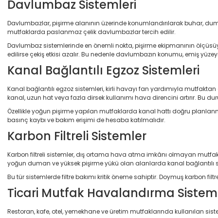
Davlumbaz Sistemleri
Davlumbazlar, pişirme alanının üzerinde konumlandırılarak buhar, duman
mutfaklarda paslanmaz çelik davlumbazlar tercih edilir.
Davlumbaz sistemlerinde en önemli nokta, pişirme ekipmanının ölçüs
edilirse çekiş etkisi azalır. Bu nedenle davlumbazın konumu, emiş yüzeyi v
Kanal Bağlantılı Egzoz Sistemleri
Kanal bağlantılı egzoz sistemleri, kirli havayı fan yardımıyla mutfaktan
kanal, uzun hat veya fazla dirsek kullanımı hava direncini artırır. Bu 
Özellikle yoğun pişirme yapılan mutfaklarda kanal hattı doğru planlanma
basınç kaybı ve bakım erişimi de hesaba katılmalıdır.
Karbon Filtreli Sistemler
Karbon filtreli sistemler, dış ortama hava atma imkânı olmayan mutfakla
yoğun duman ve yüksek pişirme yükü olan alanlarda kanal bağlantılı si
Bu tür sistemlerde filtre bakımı kritik öneme sahiptir. Doymuş karbon f
Ticari Mutfak Havalandırma Sisteml
Restoran, kafe, otel, yemekhane ve üretim mutfaklarında kullanılan siste