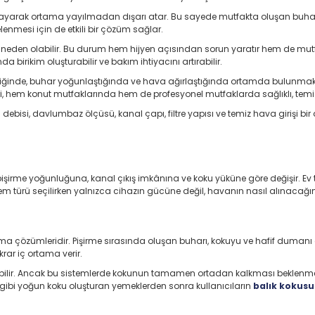
yarak ortama yayılmadan dışarı atar. Bu sayede mutfakta oluşan buhar kont
enmesi için de etkili bir çözüm sağlar.
den olabilir. Bu durum hem hijyen açısından sorun yaratır hem de mutfa
 birikim oluşturabilir ve bakım ihtiyacını artırabilir.
ldiğinde, buhar yoğunlaştığında ve hava ağırlaştığında ortamda bulunmak z
hem konut mutfaklarında hem de profesyonel mutfaklarda sağlıklı, temiz ve k
 debisi, davlumbaz ölçüsü, kanal çapı, filtre yapısı ve temiz hava girişi bi
irme yoğunluğuna, kanal çıkış imkânına ve koku yüküne göre değişir. Ev tip
 türü seçilirken yalnızca cihazın gücüne değil, havanın nasıl alınacağına
rma çözümleridir. Pişirme sırasında oluşan buharı, kokuyu ve hafif dumanı
krar iç ortama verir.
dilebilir. Ancak bu sistemlerde kokunun tamamen ortadan kalkması beklenm
 gibi yoğun koku oluşturan yemeklerden sonra kullanıcıların
balık kokusu