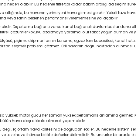
 neden olabilir. Bu nedenle filtre tipi kadar bakım aralığı da seçim sürec
va attığında, bu havanın yerine yeni hava girmesi gerekir. Yeterli taze 
sına veya fanın beklenen performansı verememesine yol açabilir.
lıdır. Dış ortama bağlantı varsa kanal bağlantılı davlumbazlar daha etkili s
on filtreli çözümler kokuyu azaltmaya yardımcı olur fakat yoğun duman ve 
üsü, pişirme ekipmanlarının konumu, egzoz fanı kapasitesi, kanal hattı, ya
bir fan seçmek problemi çözmez. Kirli havanın doğru noktadan alınması, uy
 yüksek motor gücü her zaman yüksek performans anlamına gelmez. Kanal ha
ütün hava akışı dikkate alınarak yapılmalıdır.
eğil, iç ortam hava kalitesini de doğrudan etkiler. Bu nedenle sistem seçim
i ve taze hava ihtiyacı birlikte değerlendirilmelidir. Bu unsurlar bir arad