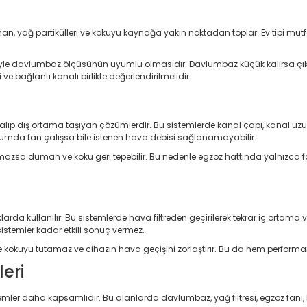
, yağ partikülleri ve kokuyu kaynağa yakın noktadan toplar. Ev tipi mutfa
üyle davlumbaz ölçüsünün uyumlu olmasıdır. Davlumbaz küçük kalırsa çı
e bağlantı kanalı birlikte değerlendirilmelidir.
 alıp dış ortama taşıyan çözümlerdir. Bu sistemlerde kanal çapı, kanal uzun
durumda fan çalışsa bile istenen hava debisi sağlanamayabilir.
zsa duman ve koku geri tepebilir. Bu nedenle egzoz hattında yalnızca fan 
rda kullanılır. Bu sistemlerde hava filtreden geçirilerek tekrar iç ortama 
stemler kadar etkili sonuç vermez.
iltre kokuyu tutamaz ve cihazın hava geçişini zorlaştırır. Bu da hem perf
eri
mler daha kapsamlıdır. Bu alanlarda davlumbaz, yağ filtresi, egzoz fanı, ka