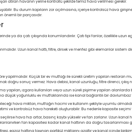
ışarı atılan havanın yerine kontrollü şekilde temiz hava verilmesi gerekir.
bilir. Bu durum kapıların zor açılmasına, içeriye kontrolsüz hava girişin
 önemli bir parçasıdır.
er
inde ya da çatı çıkışında konumlandırılır. Çatı tipi fanlar, özellikle uzun
lınmalıdır. Uzun kanal hattı, filtre, dirsek ve menfez gibi elemanlar siste
yapılmalıdır. Küçük bir ev mutfağı ile sürekli üretim yapılan restoran m
oğru sonuç vermez. Hava debisi, kanal uzunluğu, filtre direnci, çıkış nokt
zartma yapılan, ızgara kullanılan veya uzun süreli pişirme yapılan alanla
aha düşük yoğunluklu ev mutfaklarında ise kanal bağlantılı bir davlumbaz v
bileceği hava miktarı, mutfağın hacmi ve kullanım şekliyle uyumlu olmalıd
ketimi ve kontrolsüz hava hareketi oluşturabilir. Bu nedenle kapasite seçimi
ilirse hava hızı artar, basınç kaybı yükselir ve fan zorlanır. Uzun kanal h
lanlanırken fan kapasitesi kadar kanal hattının da doğru tasarlanması ge
tresi, egzoz hattına taşınan partikül miktarını azaltır ve kanal içinde biriki