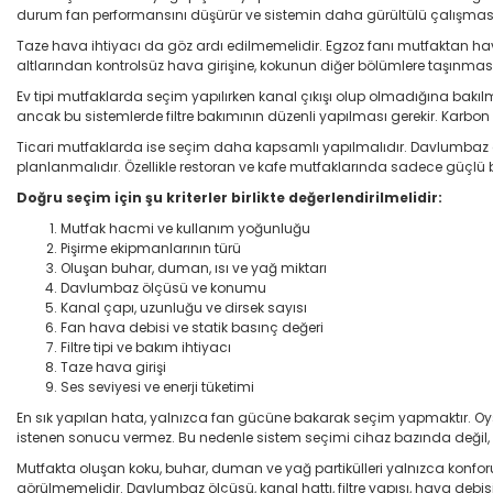
durum fan performansını düşürür ve sistemin daha gürültülü çalışmasına
Taze hava ihtiyacı da göz ardı edilmemelidir. Egzoz fanı mutfaktan ha
altlarından kontrolsüz hava girişine, kokunun diğer bölümlere taşınma
Ev tipi mutfaklarda seçim yapılırken kanal çıkışı olup olmadığına bakılma
ancak bu sistemlerde filtre bakımının düzenli yapılması gerekir. Karb
Ticari mutfaklarda ise seçim daha kapsamlı yapılmalıdır. Davlumbaz ölç
planlanmalıdır. Özellikle restoran ve kafe mutfaklarında sadece güçlü 
Doğru seçim için şu kriterler birlikte değerlendirilmelidir:
Mutfak hacmi ve kullanım yoğunluğu
Pişirme ekipmanlarının türü
Oluşan buhar, duman, ısı ve yağ miktarı
Davlumbaz ölçüsü ve konumu
Kanal çapı, uzunluğu ve dirsek sayısı
Fan hava debisi ve statik basınç değeri
Filtre tipi ve bakım ihtiyacı
Taze hava girişi
Ses seviyesi ve enerji tüketimi
En sık yapılan hata, yalnızca fan gücüne bakarak seçim yapmaktır. Oysa
istenen sonucu vermez. Bu nedenle sistem seçimi cihaz bazında değil, b
Mutfakta oluşan koku, buhar, duman ve yağ partikülleri yalnızca konforu d
görülmemelidir. Davlumbaz ölçüsü, kanal hattı, filtre yapısı, hava debis