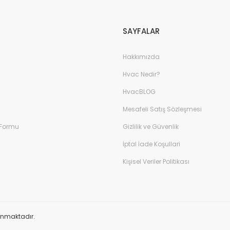
SAYFALAR
Hakkımızda
Hvac Nedir?
HvacBLOG
Mesafeli Satış Sözleşmesi
 Formu
Gizlilik ve Güvenlik
İptal İade Koşullari
Kişisel Veriler Politikası
orunmaktadır.