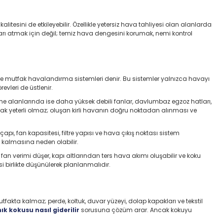
litesini de etkileyebilir. Özellikle yetersiz hava tahliyesi olan alanlarda
şarı atmak için değil; temiz hava dengesini korumak, nemi kontrol
ere mutfak havalandırma sistemleri denir. Bu sistemler yalnızca havayı
evleri de üstlenir.
irme alanlarında ise daha yüksek debili fanlar, davlumbaz egzoz hatları,
anmak yeterli olmaz; oluşan kirli havanın doğru noktadan alınması ve
 fan kapasitesi, filtre yapısı ve hava çıkış noktası sistem
a kalmasına neden olabilir.
an verimi düşer, kapı altlarından ters hava akımı oluşabilir ve koku
i birlikte düşünülerek planlanmalıdır.
fakta kalmaz; perde, koltuk, duvar yüzeyi, dolap kapakları ve tekstil
ık kokusu nasıl giderilir
sorusuna çözüm arar. Ancak kokuyu