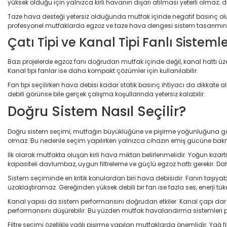
yüksek olduğu için yalnızca kirli havanın dışarı atılması yeterli olmaz; d
Taze hava desteği yetersiz olduğunda mutfak içinde negatif basınç oluşa
profesyonel mutfaklarda egzoz ve taze hava dengesi sistem tasarımının
Çatı Tipi ve Kanal Tipi Fanlı Sisteml
Bazı projelerde egzoz fanı doğrudan mutfak içinde değil, kanal hattı üzer
Kanal tipi fanlar ise daha kompakt çözümler için kullanılabilir.
Fan tipi seçilirken hava debisi kadar statik basınç ihtiyacı da dikkate a
debili görünse bile gerçek çalışma koşullarında yetersiz kalabilir.
Doğru Sistem Nasıl Seçilir?
Doğru sistem seçimi, mutfağın büyüklüğüne ve pişirme yoğunluğuna göre 
olmaz. Bu nedenle seçim yapılırken yalnızca cihazın emiş gücüne bakmak d
İlk olarak mutfakta oluşan kirli hava miktarı belirlenmelidir. Yoğun kı
kapasiteli davlumbaz, uygun filtreleme ve güçlü egzoz hattı gerekir. D
Sistem seçiminde en kritik konulardan biri hava debisidir. Fanın taşıya
uzaklaştıramaz. Gereğinden yüksek debili bir fan ise fazla ses, enerji tü
Kanal yapısı da sistem performansını doğrudan etkiler. Kanal çapı dar seç
performansını düşürebilir. Bu yüzden mutfak havalandırma sistemleri p
Filtre seçimi özellikle yağlı pişirme yapılan mutfaklarda önemlidir. Yağ fil