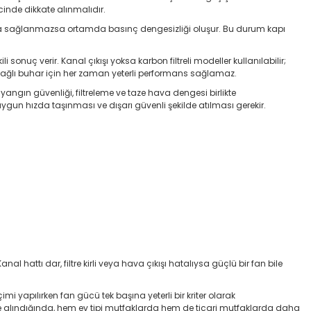
inde dikkate alınmalıdır.
hava sağlanmazsa ortamda basınç dengesizliği oluşur. Bu durum kapı
onuç verir. Kanal çıkışı yoksa karbon filtreli modeller kullanılabilir;
yağlı buhar için her zaman yeterli performans sağlamaz.
ngın güvenliği, filtreleme ve taze hava dengesi birlikte
gun hızda taşınması ve dışarı güvenli şekilde atılması gerekir.
ttı dar, filtre kirli veya hava çıkışı hatalıysa güçlü bir fan bile
i yapılırken fan gücü tek başına yeterli bir kriter olarak
a ele alındığında, hem ev tipi mutfaklarda hem de ticari mutfaklarda daha