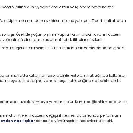
rol altına alınır, yağ birikimi azalır ve iç ortam hava kalitesi
k ekipmanlarının daha sık kirlenmesine yol açar. Ticari mutfaklarda
orlaşır. Özellikle yoğun pişirme yapılan alanlarda havanın düzenli
ontrollü bir ortam oluşturmak için kritik bir rol üstlenir.
r arada değerlendirilmelidir. Bu unsurlardan biri yanlış planlandığında
i bir mutfakta kullanılan aspiratör ile restoran mutfağında kullanılan
, nereye taşınacağına ve nasıl dışarı atılacağına da bakılmalıdır.
 ortamdan uzaklaştırmaya yardımcı olur. Kanal bağlantılı modeller kirli
emelidir. Filtrelerin düzenli değiştirilmemesi durumunda performans
 evden nasıl çıkar
sorusuna yönelmesinin nedenlerinden biri,