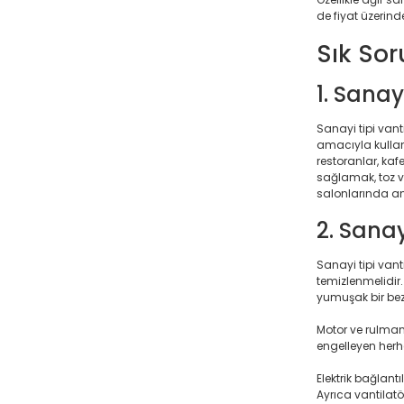
de fiyat üzerinde
Sık Sor
1. Sanay
Sanayi tipi van
amacıyla kullanı
restoranlar, kaf
sağlamak, toz ve
salonlarında an
2. Sanay
Sanayi tipi vant
temizlenmelidir.
yumuşak bir bez,
Motor ve rulman
engelleyen herha
Elektrik bağlant
Ayrıca vantilatö