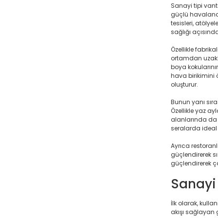
Sanayi tipi van
güçlü havalandır
tesisleri, atöly
sağlığı açısınd
Özellikle fabrik
ortamdan uzaklaş
boya kokularının
hava birikimini 
oluşturur.
Bunun yanı sıra 
Özellikle yaz ayl
alanlarında da b
seralarda ideal
Ayrıca restoranl
güçlendirerek s
güçlendirerek ç
Sanayi 
İlk olarak, kull
akışı sağlayan g