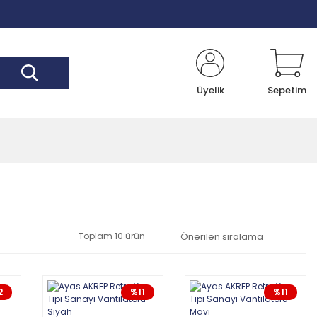
Üyelik
Sepetim
Toplam 10 ürün
2
%11
%11