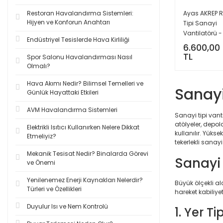
Restoran Havalandırma Sistemleri:
Ayas AKREP R
Hijyen ve Konforun Anahtarı
Tipi Sanayi
Vantilatörü - 
Endüstriyel Tesislerde Hava Kirliliği
6.600,00
TL
Spor Salonu Havalandırması Nasıl
Olmalı?
Hava Akımı Nedir? Bilimsel Temelleri ve
Sanayi
Günlük Hayattaki Etkileri
AVM Havalandırma Sistemleri
Sanayi tipi van
atölyeler, depol
Elektrikli Isıtıcı Kullanırken Nelere Dikkat
kullanılır. Yükse
Etmeliyiz?
tekerlekli sanayi
Mekanik Tesisat Nedir? Binalarda Görevi
Sanayi 
ve Önemi
Yenilenemez Enerji Kaynakları Nelerdir?
Büyük ölçekli a
Türleri ve Özellikleri
hareket kabiliyet
Duyulur Isı ve Nem Kontrolü
1. Yer T