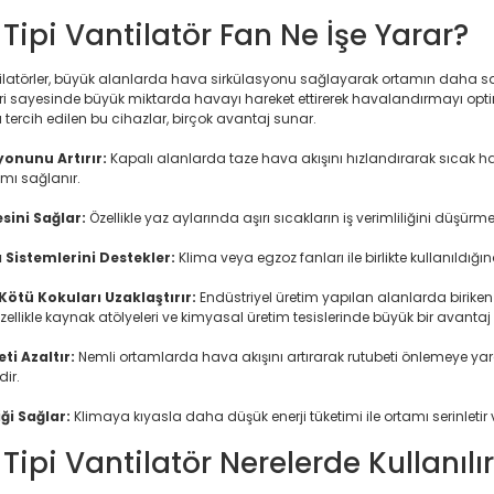
Tipi Vantilatör Fan Ne İşe Yarar?
tilatörler, büyük alanlarda hava sirkülasyonu sağlayarak ortamın daha sağ
i sayesinde büyük miktarda havayı hareket ettirerek havalandırmayı optimize
tercih edilen bu cihazlar, birçok avantaj sunar.
yonunu Artırır:
Kapalı alanlarda taze hava akışını hızlandırarak sıcak ha
amı sağlanır.
sini Sağlar:
Özellikle yaz aylarında aşırı sıcakların iş verimliliğini düşü
Sistemlerini Destekler:
Klima veya egzoz fanları ile birlikte kullanıldığ
Kötü Kokuları Uzaklaştırır:
Endüstriyel üretim yapılan alanlarda birik
, özellikle kaynak atölyeleri ve kimyasal üretim tesislerinde büyük bir avantaj
i Azaltır:
Nemli ortamlarda hava akışını artırarak rutubeti önlemeye yardım
ir.
iği Sağlar:
Klimaya kıyasla daha düşük enerji tüketimi ile ortamı serinletir 
Tipi Vantilatör Nerelerde Kullanılı