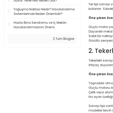
Duvar Terlemesi Neden Olur?
Yer tipi sanayi 
kullanılır. Yüks
Yoğuşma Noktası Nedir? Havalandırma
Sistemlerinde Neden Önemlidir?
Öne çıkan özell
Hasta Bina Sendromu ve İç Mekân
Güçlü motor yap
Havalandırmasının Önemi
Dayanıklı metal
Sabit bir noktaya
Tüm Bloglar
Gürültü seviyesi
2. Teker
Tekerlekli sanay
ihtiyaç duyulan 
Öne çıkan özell
Taşınabilir olma
Güçlü motoru il
Çelik veya alümi
Hız ayarı özell
Sanayi tipi vant
modeller tercih 