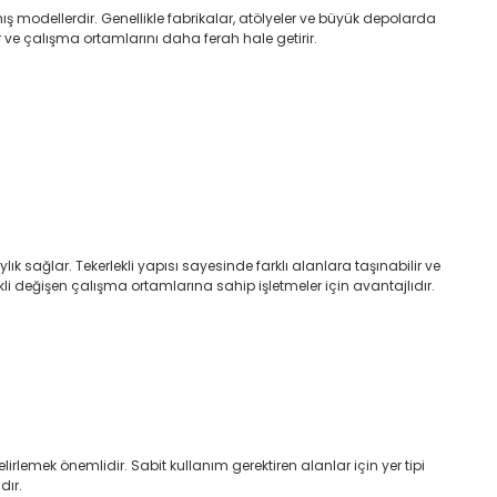
ş modellerdir. Genellikle fabrikalar, atölyeler ve büyük depolarda
r ve çalışma ortamlarını daha ferah hale getirir.
lık sağlar. Tekerlekli yapısı sayesinde farklı alanlara taşınabilir ve
kli değişen çalışma ortamlarına sahip işletmeler için avantajlıdır.
rlemek önemlidir. Sabit kullanım gerektiren alanlar için yer tipi
dır.