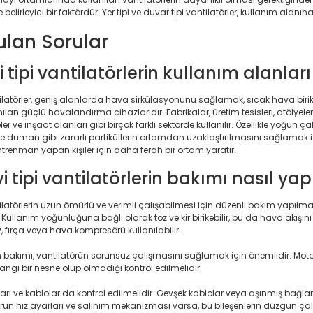
 belirleyici bir faktördür. Yer tipi ve duvar tipi vantilatörler, kullanım alanına 
ulan Sorular
i tipi vantilatörlerin kullanım alanları
tilatörler, geniş alanlarda hava sirkülasyonunu sağlamak, sıcak hava bir
lan güçlü havalandırma cihazlarıdır. Fabrikalar, üretim tesisleri, atölyeler, t
eler ve inşaat alanları gibi birçok farklı sektörde kullanılır. Özellikle yoğu
 duman gibi zararlı partiküllerin ortamdan uzaklaştırılmasını sağlamak için t
trenman yapan kişiler için daha ferah bir ortam yaratır.
i tipi vantilatörlerin bakımı nasıl yapı
ilatörlerin uzun ömürlü ve verimli çalışabilmesi için düzenli bakım yapılması 
 Kullanım yoğunluğuna bağlı olarak toz ve kir birikebilir, bu da hava akışını
 fırça veya hava kompresörü kullanılabilir.
 bakımı, vantilatörün sorunsuz çalışmasını sağlamak için önemlidir. Moto
ngi bir nesne olup olmadığı kontrol edilmelidir.
ıları ve kablolar da kontrol edilmelidir. Gevşek kablolar veya aşınmış bağlant
rün hız ayarları ve salınım mekanizması varsa, bu bileşenlerin düzgün çalış