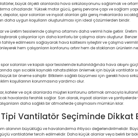
tilatörler, büyük ölçekli alanlarda hava sirkülasyonunu sağlamak ve orta
ma cihazlarıdır. Yüksek motor gücü, geniş pervane çapı ve sağlam yapısıyla
eler, depolar, spor salonları ve inşaat alanları gibi geniş mekanlarda sıcak
an daha uygun koşulların oluşturulması için ideal çözümlerden biridir.
alar ve üretim tesislerinde çalışma ortamını daha verimli hale getirir. Üreti
tırarak çalışanlar için daha konforlu bir çalışma alanı oluşturur. Benzer
 tahliye edilmesini sağlayarak hava kalitesini iyileştirir ve çalışma verimlili
önleyerek hem çalışanların konforunu artırır hem de stoklanan ürünlerin n
spor salonları ve kapalı spor tesislerinde kullanıldığında hava akışını gü
arında aşırı sıcaklık kaynaklı rahatsızlıkları önlemek için büyük vantilatör sa
üyük bir öneme sahiptir. Bitkilerin sağlıklı büyümesi için gerekli hava sir
 iklim koşullarının korunmasına yardımcı olur.
ar, kafeler ve açık alanlarda müşteri konforunu artırmak amacıyla kullanıl
ıcak havalarda ferahlık sağlar. Son olarak, inşaat alanları ve şantiyel
alışanların daha sağlıklı bir atmosferde çalışmasını mümkün kılar.
Tipi Vantilatör Seçiminde Dikkat 
anım alanının büyüklüğü ve havalandırma ihtiyacı değerlendirilmelidir. Büy
üçlü vantilatörler tercih edilmelidir. Daha küçük alanlar veya belirli bir bö