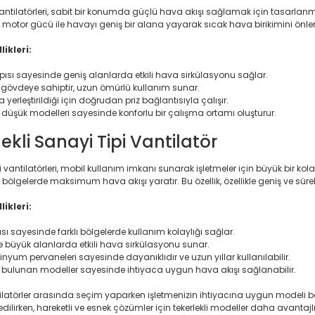
vantilatörleri, sabit bir konumda güçlü hava akışı sağlamak için tasarlanmı
ek motor gücü ile havayı geniş bir alana yayarak sıcak hava birikimini önle
ikleri:
ısı sayesinde geniş alanlarda etkili hava sirkülasyonu sağlar.
 gövdeye sahiptir, uzun ömürlü kullanım sunar.
 yerleştirildiği için doğrudan priz bağlantısıyla çalışır.
 düşük modelleri sayesinde konforlu bir çalışma ortamı oluşturur.
lekli Sanayi Tipi Vantilatör
i vantilatörleri, mobil kullanım imkanı sunarak işletmeler için büyük bir kolay
bölgelerde maksimum hava akışı yaratır. Bu özellik, özellikle geniş ve süre
ikleri:
sı sayesinde farklı bölgelerde kullanım kolaylığı sağlar.
e büyük alanlarda etkili hava sirkülasyonu sunar.
nyum pervaneleri sayesinde dayanıklıdır ve uzun yıllar kullanılabilir.
iği bulunan modeller sayesinde ihtiyaca uygun hava akışı sağlanabilir.
ilatörler arasında seçim yaparken işletmenizin ihtiyacına uygun modeli beli
edilirken, hareketli ve esnek çözümler için tekerlekli modeller daha avantajlı