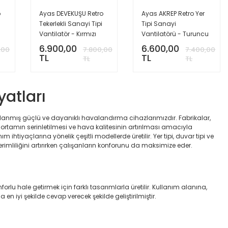
o
Ayas DEVEKUŞU Retro
Ayas AKREP Retro Yer
Tekerlekli Sanayi Tipi
Tipi Sanayi
Vantilatör - Kırmızı
Vantilatörü - Turuncu
6.900,00
6.600,00
,00
7.800,00
7.400,00
TL
TL
TL
TL
yatları
arlanmış güçlü ve dayanıklı havalandırma cihazlarımızdır. Fabrikalar,
 ortamın serinletilmesi ve hava kalitesinin artırılması amacıyla
ihtiyaçlarına yönelik çeşitli modellerde üretilir. Yer tipi, duvar tipi ve
 verimliliğini artırırken çalışanların konforunu da maksimize eder.
 hale getirmek için farklı tasarımlarla üretilir. Kullanım alanına,
 en iyi şekilde cevap verecek şekilde geliştirilmiştir.