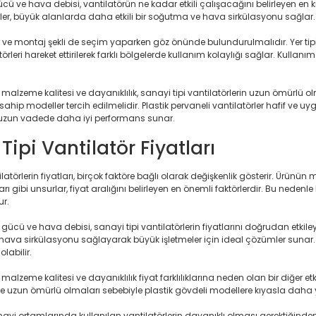
gücü ve hava debisi, vantilatörün ne kadar etkili çalışacağını belirleyen en 
rler, büyük alanlarda daha etkili bir soğutma ve hava sirkülasyonu sağlar.
pi ve montaj şekli de seçim yaparken göz önünde bulundurulmalıdır. Yer tip
latörleri hareket ettirilerek farklı bölgelerde kullanım kolaylığı sağlar
.
malzeme kalitesi ve dayanıklılık, sanayi tipi vantilatörlerin uzun ömürlü 
ahip modeller tercih edilmelidir. Plastik pervaneli vantilatörler hafif ve
 uzun vadede daha iyi performans sunar.
Tipi Vantilatör Fiyatları
ilatörlerin fiyatları, birçok faktöre bağlı olarak değişkenlik gösterir. Ürünü
rı gibi unsurlar, fiyat aralığını belirleyen en önemli faktörlerdir. Bu nedenle
ur.
r gücü ve hava debisi, sanayi tipi vantilatörlerin fiyatlarını doğrudan etk
i hava sirkülasyonu sağlayarak büyük işletmeler için ideal çözümler sunar.
labilir.
malzeme kalitesi ve dayanıklılık fiyat farklılıklarına neden olan bir diğer 
uzun ömürlü olmaları sebebiyle plastik gövdeli modellere kıyasla daha y
anayi ortamlarında kullanılan vantilatörlerin dayanıklı olması gerektiğinden