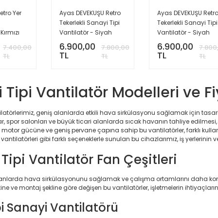
etro Yer
Ayas DEVEKUŞU Retro
Ayas DEVEKUŞU Retr
Tekerlekli Sanayi Tipi
Tekerlekli Sanayi Tipi
Kırmızı
Vantilatör - Siyah
Vantilatör - Siyah
Kasa
6.900,00
6.900,00
7.400,00
7.800,00
7.800
TL
TL
TL
TL
TL
 Tipi Vantilatör Modelleri ve Fi
tilatörlerimiz, geniş alanlarda etkili hava sirkülasyonu sağlamak için tas
ar, spor salonları ve büyük ticari alanlarda sıcak havanın tahliye edilmesi,
k motor gücüne ve geniş pervane çapına sahip bu vantilatörler, farklı kullanım 
 vantilatörleri gibi farklı seçeneklerle sunulan bu cihazlarımız, iş yerlerinin
Tipi Vantilatör Fan Çeşitleri
lanlarda hava sirkülasyonunu sağlamak ve çalışma ortamlarını daha konforlu
ine ve montaj şekline göre değişen bu vantilatörler, işletmelerin ihtiyaçlarına
ipi Sanayi Vantilatörü