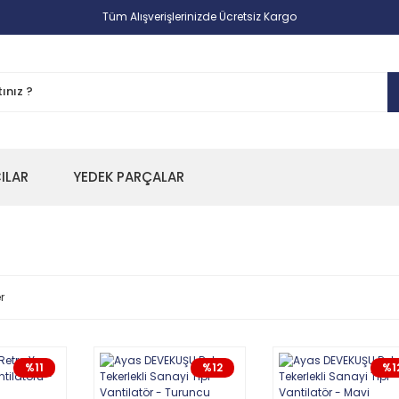
Tüm Alışverişlerinizde Ücretsiz Kargo
CILAR
YEDEK PARÇALAR
r
%11
%12
%1