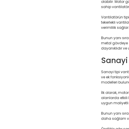
olabilir. Motor 
sahip vantilatö
Vantilatörün ti
tekerlekli vanti
verimlilik sağlar
Bunun yanı sıra 
metal gövdeye s
dayanıklıdır ve
Sanayi 
Sanayi tipi vant
ve ek fonksiyonla
modelleri bulun
İlk olarak, moto
alanlarda etkil
uygun maliyetli o
Bunun yanı sıra 
daha sağlam ve 
Özellikle ağır s