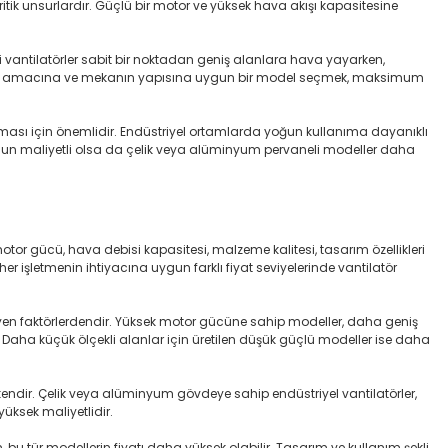
kritik unsurlardır. Güçlü bir motor ve yüksek hava akışı kapasitesine
i vantilatörler sabit bir noktadan geniş alanlara hava yayarken,
. Kullanım amacına ve mekanın yapısına uygun bir model seçmek, maksimum
olması için önemlidir. Endüstriyel ortamlarda yoğun kullanıma dayanıklı
 uygun maliyetli olsa da çelik veya alüminyum pervaneli modeller daha
n motor gücü, hava debisi kapasitesi, malzeme kalitesi, tasarım özellikleri
 her işletmenin ihtiyacına uygun farklı fiyat seviyelerinde vantilatör
ileyen faktörlerdendir. Yüksek motor gücüne sahip modeller, daha geniş
 Daha küçük ölçekli alanlar için üretilen düşük güçlü modeller ise daha
etkendir. Çelik veya alüminyum gövdeye sahip endüstriyel vantilatörler,
üksek maliyetlidir.
, bu tür modellerin fiyatı daha yüksek olabilir. Tasarım ve kullanım şekli