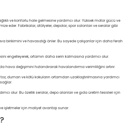
lıklı ve konforlu hale gelmesine yardımcı olur. Yüksek motor gücü ve
 eder. Fabrikalar, atölyeler, depolar, spor salonları ve seralar gibi
va birikimini ve havasızlığı önler. Bu sayede çalışanlar için daha ferah
rmesini engelleyerek, ortamın daha serin kalmasına yardımcı olur.
ında hava değişimini hızlandırarak havalandırma verimliliğini artırır.
en toz, duman ve kötü kokuların ortamdan uzaklaştırılmasına yardımcı
 sağlar.
cı olur. Bu özellik seralar, depo alanları ve gıda üretim tesisleri için
ve işletmeler için maliyet avantajı sunar.
r?