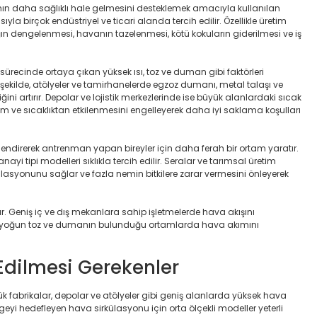
mın daha sağlıklı hale gelmesini desteklemek amacıyla kullanılan
 birçok endüstriyel ve ticari alanda tercih edilir. Özellikle üretim
lığın dengelenmesi, havanın tazelenmesi, kötü kokuların giderilmesi ve iş
m sürecinde ortaya çıkan yüksek ısı, toz ve duman gibi faktörleri
 şekilde, atölyeler ve tamirhanelerde egzoz dumanı, metal talaşı ve
ğini artırır. Depolar ve lojistik merkezlerinde ise büyük alanlardaki sıcak
em ve sıcaklıktan etkilenmesini engelleyerek daha iyi saklama koşulları
çlendirerek antrenman yapan bireyler için daha ferah bir ortam yaratır.
nayi tipi modelleri sıklıkla tercih edilir. Seralar ve tarımsal üretim
külasyonunu sağlar ve fazla nemin bitkilere zarar vermesini önleyerek
ır. Geniş iç ve dış mekanlara sahip işletmelerde hava akışını
erde yoğun toz ve dumanın bulunduğu ortamlarda hava akımını
Edilmesi Gerekenler
ük fabrikalar, depolar ve atölyeler gibi geniş alanlarda yüksek hava
lgeyi hedefleyen hava sirkülasyonu için orta ölçekli modeller yeterli