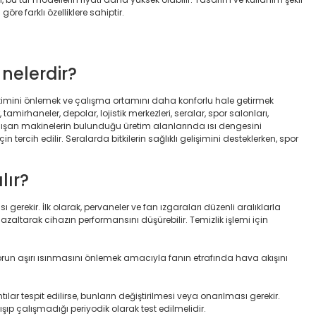
göre farklı özelliklere sahiptir.
 nelerdir?
ikimini önlemek ve çalışma ortamını daha konforlu hale getirmek
amirhaneler, depolar, lojistik merkezleri, seralar, spor salonları,
n çalışan makinelerin bulunduğu üretim alanlarında ısı dengesini
ercih edilir. Seralarda bitkilerin sağlıklı gelişimini desteklerken, spor
lır?
gerekir. İlk olarak, pervaneler ve fan ızgaraları düzenli aralıklarla
 azaltarak cihazın performansını düşürebilir. Temizlik işlemi için
run aşırı ısınmasını önlemek amacıyla fanın etrafında hava akışını
ılar tespit edilirse, bunların değiştirilmesi veya onarılması gerekir.
ıp çalışmadığı periyodik olarak test edilmelidir.