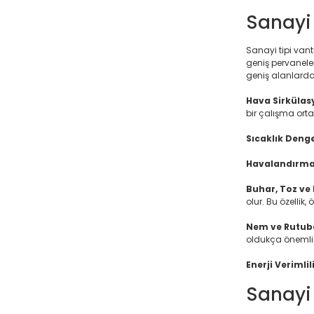
Sanayi 
Sanayi tipi van
geniş pervaneler
geniş alanlarda 
Hava Sirkülas
bir çalışma ort
Sıcaklık Denge
Havalandırma 
Buhar, Toz ve 
olur. Bu özellik
Nem ve Rutubet
oldukça önemlid
Enerji Verimlil
Sanayi 