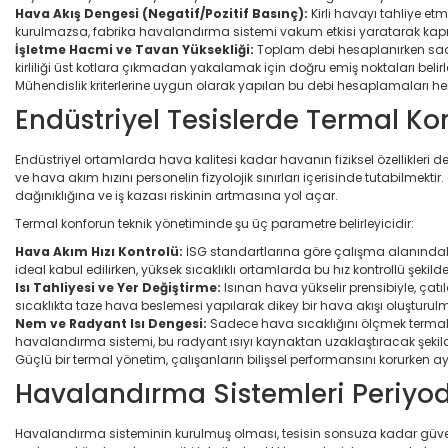
Hava Akış Dengesi (Negatif/Pozitif Basınç):
Kirli havayı tahliye etm
kurulmazsa, fabrika havalandırma sistemi vakum etkisi yaratarak kapı ve
İşletme Hacmi ve Tavan Yüksekliği:
Toplam debi hesaplanırken sadec
kirliliği üst kotlara çıkmadan yakalamak için doğru emiş noktaları belirl
Mühendislik kriterlerine uygun olarak yapılan bu debi hesaplamaları hem ç
Endüstriyel Tesislerde Termal Kon
Endüstriyel ortamlarda hava kalitesi kadar havanın fiziksel özellikleri
ve hava akım hızını personelin fizyolojik sınırları içerisinde tutabilmektir.
dağınıklığına ve iş kazası riskinin artmasına yol açar.
Termal konforun teknik yönetiminde şu üç parametre belirleyicidir:
Hava Akım Hızı Kontrolü:
İSG standartlarına göre çalışma alanındaki 
ideal kabul edilirken, yüksek sıcaklıklı ortamlarda bu hız kontrollü şek
Isı Tahliyesi ve Yer Değiştirme:
Isınan hava yükselir prensibiyle, çat
sıcaklıkta taze hava beslemesi yapılarak dikey bir hava akışı oluşturulm
Nem ve Radyant Isı Dengesi:
Sadece hava sıcaklığını ölçmek termal k
havalandırma sistemi, bu radyant ısıyı kaynaktan uzaklaştıracak şekil
Güçlü bir termal yönetim, çalışanların bilişsel performansını korurken a
Havalandırma Sistemleri Periyodi
Havalandırma sisteminin kurulmuş olması, tesisin sonsuza kadar güvend