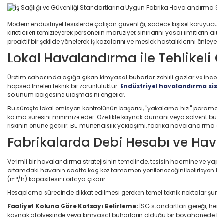
Modern endüstriyel tesislerde çalışan güvenliği, sadece kişisel koruyucu 
kirleticileri temizleyerek personelin maruziyet sınırlarını yasal limitle
proaktif bir şekilde yöneterek iş kazalarını ve meslek hastalıklarını önle
Lokal Havalandırma ile Tehlikeli
Üretim sahasında açığa çıkan kimyasal buharlar, zehirli gazlar ve ince t
hapsedilmeleri teknik bir zorunluluktur.
Endüstriyel havalandırma sis
solunum bölgesine ulaşmasını engeller.
Bu süreçte lokal emisyon kontrolünün başarısı, "yakalama hızı" parametre
kalma süresini minimize eder. Özellikle kaynak dumanı veya solvent 
riskinin önüne geçilir. Bu mühendislik yaklaşımı, fabrika havalandırma st
Fabrikalarda Debi Hesabı ve Hav
Verimli bir havalandırma stratejisinin temelinde, tesisin hacmine ve y
ortamdaki havanın saatte kaç kez tamamen yenileneceğini belirleyen krit
(m³/h) kapasitesini ortaya çıkarır.
Hesaplama sürecinde dikkat edilmesi gereken temel teknik noktalar şun
Faaliyet Koluna Göre Katsayı Belirleme:
İSG standartları gereği, he
kaynak atölyesinde veya kimyasal buharların olduğu bir boyahanede bu