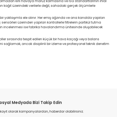
a olmadan kirli havaya maruz kalmasına ve İSG standartlarının ihlal
 kağıt üzerindeki verilerle değil, sahadaki gerçek ölçümlerle
ir yaklaşımla ele alınır. Her emiş ağzında ve ana kanalda yapılan
nsörleri üzerinden yapılan kontrollerle filtrelerin partikül tutma
erinin incelenmesi ise fabrika havalandırma ünitesinde oluşabilecek
troller sırasında tespit edilen küçük bir hava kaçağı veya balans
ni sağlamak, ancak disiplinli bir izleme ve profesyonel teknik denetim
osyal Medyada Bizi Takip Edin
 kayıt olarak kampanyalardan, haberdar olabilirsiniz.