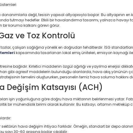
donanımlarla değil, tesisin yapısal altyapısıyla başlar. Bu altyapının en kr
rin altında tutmayı hedefler. Etkili bir havalandırma tasarımı, yalnızca hava
yen bir koruma kalkanı görevi görür.
 Gaz ve Toz Kontrolü
ozlar, çalışan sağlığına yönelik en doğrudan tehditlerdir. İSG standartları
temleri
kapsamında tasarlanan lokal emiş üniteleri, emisyon kaynağı ile ç
sine bağlıdır. Kirletici maddenin özgül ağırlığı ve yayılma enerjisi dikkat
buharı gibi agresif maddelerin bulunduğu alanlarda, hava akış yönünün ç
ratejisinin temelini oluştururken, personelin temiz hava soluma hakkını da t
a Değişim Katsayısı (ACH)
apılan işin yoğunluğuna göre doğru hava miktarının belirlenmesi yatar. Fa
ik bir mühendislik birimi olarak kullanılır. Bu katsayı; ortamın metreküp
lardır:
r sektörün hava değişim ihtiyacı farklıdır. Örneğin, standart bir depo ala
 sayı 30-60 arasına kadar çıkabilir.