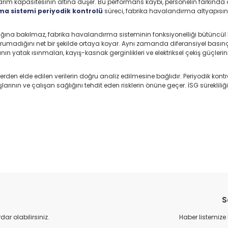
arım kapasitesinin altına düşer. Bu performans kaybı, personelin farkınd
a sistemi periyodik kontrolü
süreci, fabrika havalandırma altyapısının
ına bakılmaz, fabrika havalandırma sisteminin fonksiyonelliği bütüncül b
umadığını net bir şekilde ortaya koyar. Aynı zamanda diferansiyel basınç se
ının yatak ısınmaları, kayış-kasnak gerginlikleri ve elektriksel çekiş güçl
erden elde edilen verilerin doğru analiz edilmesine bağlıdır. Periyodik kon
ın ve çalışan sağlığını tehdit eden risklerin önüne geçer. İSG sürekliliği
S
r olabilirsiniz.
Haber listemize