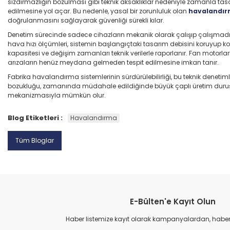
sızdırmazlığın bozulması gibi teknik aksaklıklar nedeniyle zamanla tas
edilmesine yol açar. Bu nedenle, yasal bir zorunluluk olan
havalandırm
doğrulanmasını sağlayarak güvenliği sürekli kılar.
Denetim sürecinde sadece cihazların mekanik olarak çalışıp çalışmadığ
hava hızı ölçümleri, sistemin başlangıçtaki tasarım debisini koruyup kor
kapasitesi ve değişim zamanları teknik verilerle raporlanır. Fan motorlar
arızaların henüz meydana gelmeden tespit edilmesine imkan tanır.
Fabrika havalandırma sistemlerinin sürdürülebilirliği, bu teknik denetiml
bozukluğu, zamanında müdahale edildiğinde büyük çaplı üretim duruşların
mekanizmasıyla mümkün olur.
Blog Etiketleri :
Havalandırma
Tüm Bloglar
E-Bülten'e Kayıt Olun
Haber listemize kayıt olarak kampanyalardan, haberda