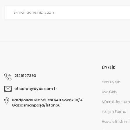
ÜYELİK
2126127393
Yeni Üyelik
eticaret@ayas.com.tr
Üye Girişi
Karayolları Mahallesi 648.Sokak 18/A
Şifremi Unuttum
Gaziosmanpaşa/İstanbul
İletişim Formu
Havale Bildirim