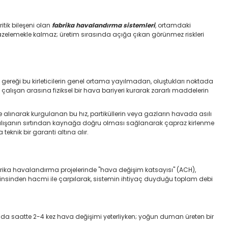
itik bileşeni olan
fabrika havalandırma sistemleri
, ortamdaki
yı tazelemekle kalmaz; üretim sırasında açığa çıkan görünmez riskleri
 gereği bu kirleticilerin genel ortama yayılmadan, oluştukları noktada
alışan arasına fiziksel bir hava bariyeri kurarak zararlı maddelerin
e alınarak kurgulanan bu hız, partiküllerin veya gazların havada asılı
alışanın sırtından kaynağa doğru olması sağlanarak çapraz kirlenme
eknik bir garanti altına alır.
brika havalandırma projelerinde "hava değişim katsayısı" (ACH),
 cinsinden hacmi ile çarpılarak, sistemin ihtiyaç duyduğu toplam debi
nında saatte 2-4 kez hava değişimi yeterliyken; yoğun duman üreten bir