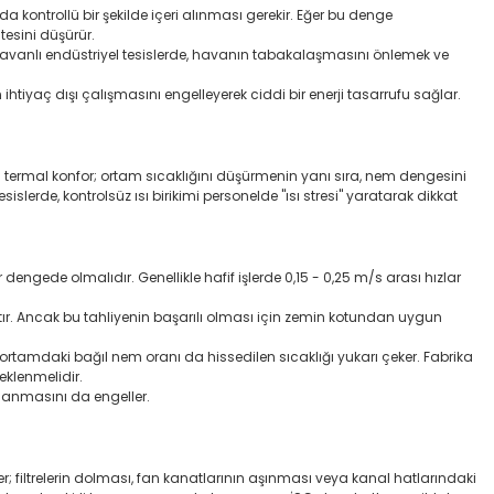
da kontrollü bir şekilde içeri alınması gerekir. Eğer bu denge
tesini düşürür.
 tavanlı endüstriyel tesislerde, havanın tabakalaşmasını önlemek ve
htiyaç dışı çalışmasını engelleyerek ciddi bir enerji tasarrufu sağlar.
da termal konfor; ortam sıcaklığını düşürmenin yanı sıra, nem dengesini
sislerde, kontrolsüz ısı birikimi personelde "ısı stresi" yaratarak dikkat
ngede olmalıdır. Genellikle hafif işlerde 0,15 - 0,25 m/s arası hızlar
ltır. Ancak bu tahliyenin başarılı olması için zemin kotundan uygun
ortamdaki bağıl nem oranı da hissedilen sıcaklığı yukarı çeker. Fabrika
eklenmelidir.
alanmasını da engeller.
filtrelerin dolması, fan kanatlarının aşınması veya kanal hatlarındaki