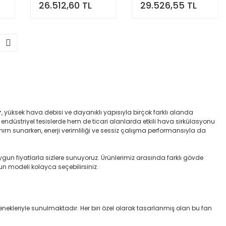
26.512,60 TL
29.526,55 TL
r
, yüksek hava debisi ve dayanıklı yapısıyla birçok farklı alanda
 endüstriyel tesislerde hem de ticari alanlarda etkili hava sirkülasyonu
m sunarken, enerji verimliliği ve sessiz çalışma performansıyla da
ygun fiyatlarla sizlere sunuyoruz. Ürünlerimiz arasında farklı gövde
gun modeli kolayca seçebilirsiniz.
enekleriyle sunulmaktadır. Her biri özel olarak tasarlanmış olan bu fan