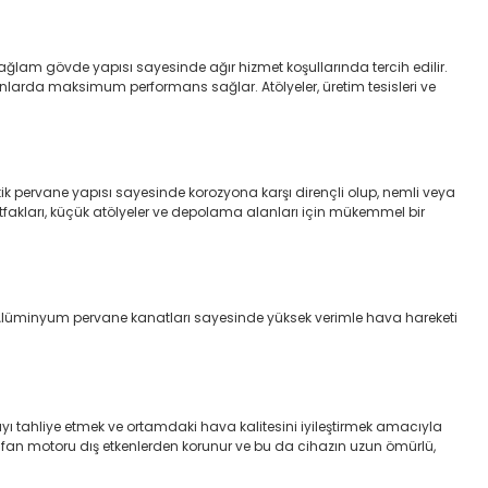
ağlam gövde yapısı sayesinde ağır hizmet koşullarında tercih edilir.
nlarda maksimum performans sağlar. Atölyeler, üretim tesisleri ve
tik pervane yapısı sayesinde korozyona karşı dirençli olup, nemli veya
fakları, küçük atölyeler ve depolama alanları için mükemmel bir
. Alüminyum pervane kanatları sayesinde yüksek verimle hava hareketi
ayı tahliye etmek ve ortamdaki hava kalitesini iyileştirmek amacıyla
fan motoru dış etkenlerden korunur ve bu da cihazın uzun ömürlü,