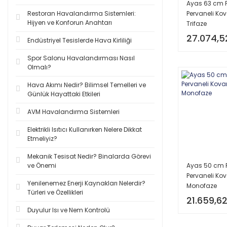
Ayas 63 cm P
Restoran Havalandırma Sistemleri:
Pervaneli Kov
Hijyen ve Konforun Anahtarı
Trifaze
27.074,5
Endüstriyel Tesislerde Hava Kirliliği
Spor Salonu Havalandırması Nasıl
Olmalı?
Hava Akımı Nedir? Bilimsel Temelleri ve
Günlük Hayattaki Etkileri
AVM Havalandırma Sistemleri
Elektrikli Isıtıcı Kullanırken Nelere Dikkat
Etmeliyiz?
Mekanik Tesisat Nedir? Binalarda Görevi
Ayas 50 cm P
ve Önemi
Pervaneli Kov
Yenilenemez Enerji Kaynakları Nelerdir?
Monofaze
Türleri ve Özellikleri
21.659,62
Duyulur Isı ve Nem Kontrolü