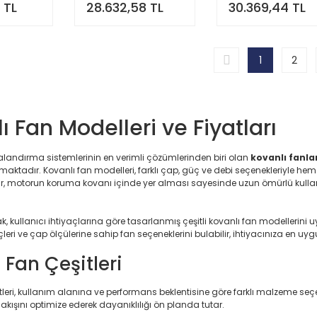
 TL
28.632,58 TL
30.369,44 TL
1
2
ı Fan Modelleri ve Fiyatları
alandırma sistemlerinin en verimli çözümlerinden biri olan
kovanlı fanla
maktadır. Kovanlı fan modelleri, farklı çap, güç ve debi seçenekleriyle hem
ar, motorun koruma kovanı içinde yer alması sayesinde uzun ömürlü kullanı
 kullanıcı ihtiyaçlarına göre tasarlanmış çeşitli kovanlı fan modellerini u
üçleri ve çap ölçülerine sahip fan seçeneklerini bulabilir, ihtiyacınıza en uy
 Fan Çeşitleri
tleri, kullanım alanına ve performans beklentisine göre farklı malzeme seç
akışını optimize ederek dayanıklılığı ön planda tutar.