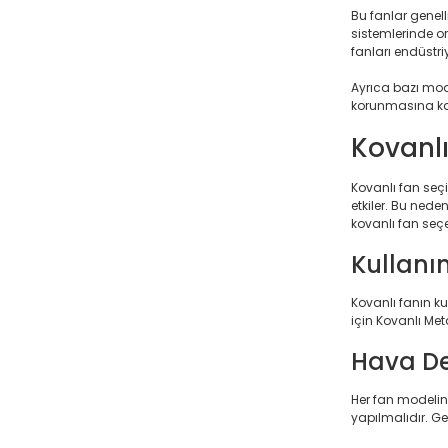
Bu fanlar genell
sistemlerinde or
fanları endüstriy
Ayrıca bazı mod
korunmasına ka
Kovanlı
Kovanlı fan seç
etkiler. Bu ned
kovanlı fan seç
Kullanı
Kovanlı fanın ku
için Kovanlı Met
Hava De
Her fan modelini
yapılmalıdır. Ge