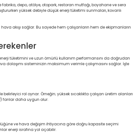
le fabrika, depo, atölye, otopark, restoran mutfağı, boyahane ve sera
uştururken yüksek debiyle düşük enerji tüketimi sunmaları, kovanlı
nli hava akışı sağlar. Bu sayede hem çalışanların hem de ekipmanların
erekenler
 enerji tüketimini ve uzun ömürlü kullanım performansını da doğrudan
ava dolaşımı sisteminizin maksimum verimle çalışmasını sağlar. İşte
belirleyici rol oynar. Örneğin; yüksek sıcaklıkta çalışan üretim alanları
PP) fanlar daha uygun olur.
üyüklüğüne ve hava değişim ihtiyacına göre doğru kapasite seçimi
ar enerji israfına yol açabilir.