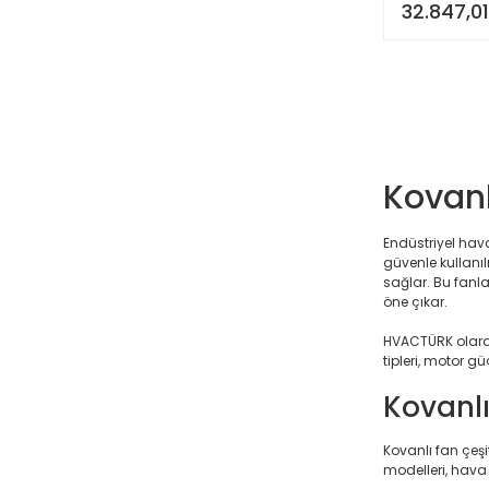
32.847,01
Kovanl
Endüstriyel hav
güvenle kullanıl
sağlar. Bu fanl
öne çıkar.
HVACTÜRK olarak,
tipleri, motor g
Kovanlı
Kovanlı fan çeşi
modelleri, hava 