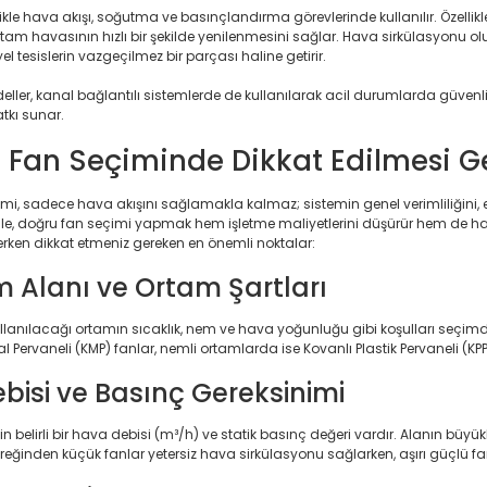
ikle hava akışı, soğutma ve basınçlandırma görevlerinde kullanılır. Özellik
tam havasının hızlı bir şekilde yenilenmesini sağlar. Hava sirkülasyonu ol
el tesislerin vazgeçilmez bir parçası haline getirir.
eller, kanal bağlantılı sistemlerde de kullanılarak acil durumlarda güve
tkı sunar.
 Fan Seçiminde Dikkat Edilmesi G
imi, sadece hava akışını sağlamakla kalmaz; sistemin genel verimliliğini,
enle, doğru fan seçimi yapmak hem işletme maliyetlerini düşürür hem de h
erken dikkat etmeniz gereken en önemli noktalar:
m Alanı ve Ortam Şartları
llanılacağı ortamın sıcaklık, nem ve hava yoğunluğu gibi koşulları seçimde 
al Pervaneli (KMP) fanlar, nemli ortamlarda ise Kovanlı Plastik Pervaneli (K
bisi ve Basınç Gereksinimi
n belirli bir hava debisi (m³/h) ve statik basınç değeri vardır. Alanın b
reğinden küçük fanlar yetersiz hava sirkülasyonu sağlarken, aşırı güçlü fanl