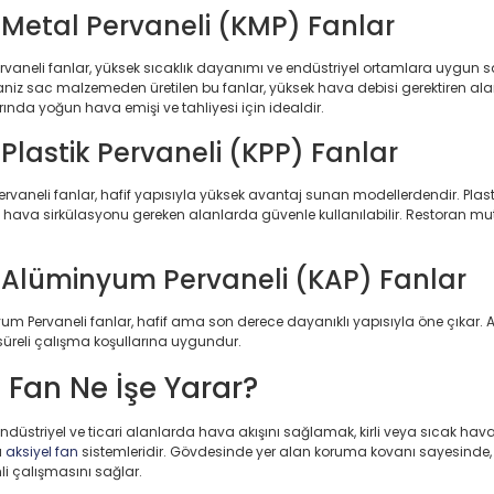
 Metal Pervaneli (KMP) Fanlar
ervaneli fanlar, yüksek sıcaklık dayanımı ve endüstriyel ortamlara uygun s
aniz sac malzemeden üretilen bu fanlar, yüksek hava debisi gerektiren ala
ında yoğun hava emişi ve tahliyesi için idealdir.
Plastik Pervaneli (KPP) Fanlar
Pervaneli fanlar, hafif yapısıyla yüksek avantaj sunan modellerdendir. Plas
 hava sirkülasyonu gereken alanlarda güvenle kullanılabilir. Restoran mut
 Alüminyum Pervaneli (KAP) Fanlar
um Pervaneli fanlar, hafif ama son derece dayanıklı yapısıyla öne çıkar
süreli çalışma koşullarına uygundur.
 Fan Ne İşe Yarar?
endüstriyel ve ticari alanlarda hava akışını sağlamak, kirli veya sıcak hav
ü
aksiyel fan
sistemleridir. Gövdesinde yer alan koruma kovanı sayesinde, 
li çalışmasını sağlar.