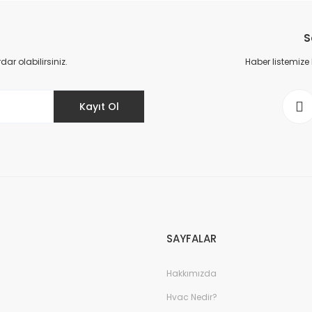
Bu ürüne ilk yorumu siz yapın!
S
Yorum Yaz
r olabilirsiniz.
Haber listemize
Kayıt Ol
SAYFALAR
Hakkımızda
Hvac Nedir?