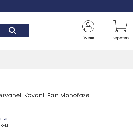
Üyelik
Sepetim
ervaneli Kovanlı Fan Monofaze
anlar
4K-M