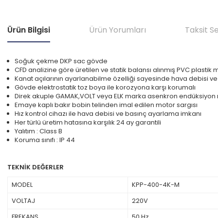
Ürün Bilgisi
Ürün Yorumları
Taksit S
Soğuk çekme DKP sac gövde
CFD analizine göre üretilen ve statik balansı alınmış PVC plast
Kanat açılarının ayarlanabilme özelliği sayesinde hava debisi v
Gövde elektrostatik toz boya ile korozyona karşı korumalı
Direk akuple GAMAK,VOLT veya ELK marka asenkron endüksiyon
Emaye kaplı bakır bobin telinden imal edilen motor sargısı
Hız kontrol cihazı ile hava debisi ve basınç ayarlama imkanı
Her türlü üretim hatasına karşılık 24 ay garantili
Yalıtım : Class B
Koruma sınıfı : IP 44
TEKNİK DEĞERLER
MODEL
KPP-400-4K-M
VOLTAJ
220V
FREKANS
50 Hz