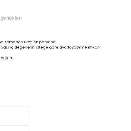
eçenekleri
ik malzemeden üretilen pervane
e basınç değerlerini isteğe göre ayarlayabilme imkanı
 motoru