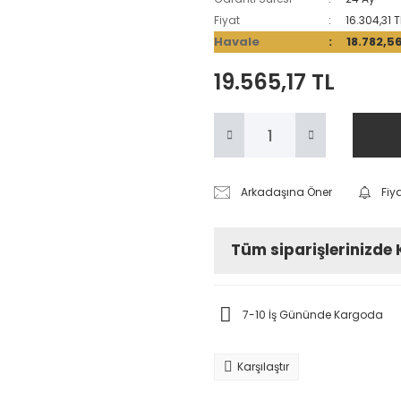
Fiyat
16.304,31 
Havale
18.782,5
19.565,17 TL
Arkadaşına Öner
Fiy
Tüm siparişlerinizde
7-10 İş Gününde Kargoda
Karşılaştır