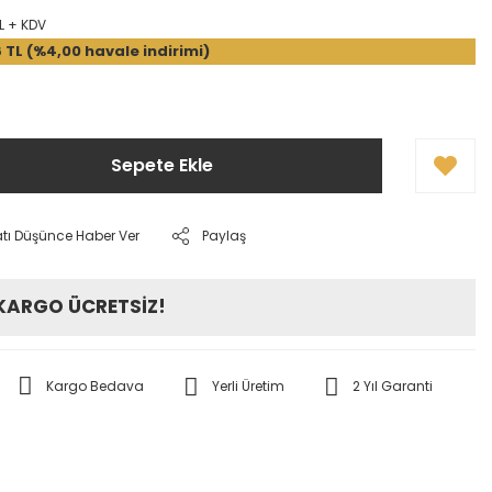
TL + KDV
6 TL (%4,00 havale indirimi)
Sepete Ekle
atı Düşünce Haber Ver
Paylaş
 KARGO ÜCRETSİZ!
Kargo Bedava
Yerli Üretim
2 Yıl Garanti