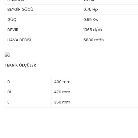
BEYGİR GÜCÜ
0,75 Hp
GÜÇ
0,55 Kw
DEVİR
1365 d/dk.
HAVA DEBİSİ
5880 m³/h
TEKNİK ÖLÇÜLER
D
400 mm
D1
470 mm
L
350 mm