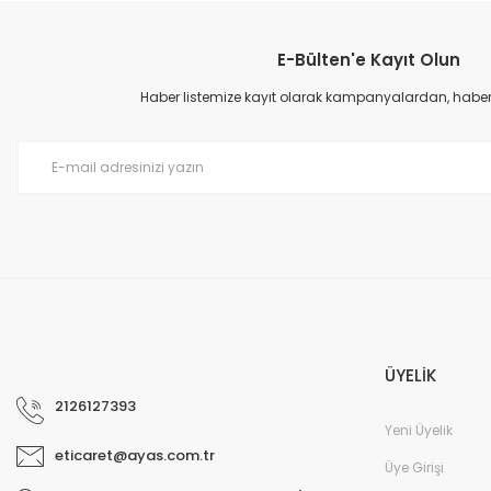
E-Bülten'e Kayıt Olun
Haber listemize kayıt olarak kampanyalardan, haberda
ÜYELİK
2126127393
Yeni Üyelik
eticaret@ayas.com.tr
Üye Girişi