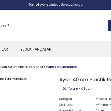
Tüm Alışverişlerinizde Ücretsiz Kargo
CILAR
YEDEK PARÇALAR
Ayas 40 cm Plastik Pervaneli Kovanlı Fan Monofaze
Ayas 40 cm Plastik P
(0) Yorum
- 0 Puan
Kategori
Kovanlı F
Stok Kodu
KPP-400-
Garanti Süresi
24 Ay