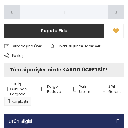
Sepete Ekle
Arkadaşına Öner
Fiyatı Düşünce Haber Ver
Paylaş
Tüm siparişlerinizde KARGO ÜCRETSİZ!
7-10 İş
Kargo
Yerli
2 Yıl
Gününde
Bedava
Üretim
Garanti
Kargoda
Karşılaştır
Ürün Bilgisi