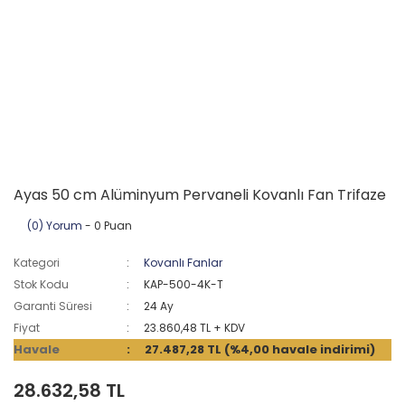
Ayas 50 cm Alüminyum Pervaneli Kovanlı Fan Trifaze
(0) Yorum
- 0 Puan
Kategori
Kovanlı Fanlar
Stok Kodu
KAP-500-4K-T
Garanti Süresi
24 Ay
Fiyat
23.860,48 TL + KDV
Havale
27.487,28 TL (%4,00 havale indirimi)
28.632,58 TL