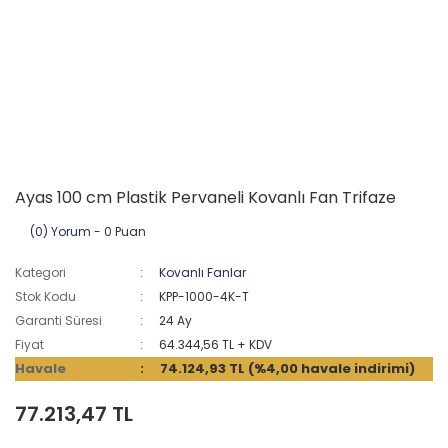
Ayas 100 cm Plastik Pervaneli Kovanlı Fan Trifaze
(0) Yorum
- 0 Puan
Kategori
Kovanlı Fanlar
Stok Kodu
KPP-1000-4K-T
Garanti Süresi
24 Ay
Fiyat
64.344,56 TL + KDV
Havale
74.124,93 TL (%4,00 havale indirimi)
77.213,47 TL