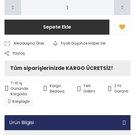
Sepete Ekle
Arkadaşına Öner
Fiyatı Düşünce Haber Ver
Paylaş
Tüm siparişlerinizde KARGO ÜCRETSİZ!
7-10 İş
Kargo
Yerli
2 Yıl
Gününde
Bedava
Üretim
Garanti
Kargoda
Karşılaştır
Ürün Bilgisi