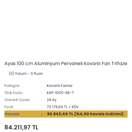
Ayas 100 cm Alüminyum Pervaneli Kovanlı Fan Trifaze
(0) Yorum
- 0 Puan
Kategori
Kovanlı Fanlar
Stok Kodu
KAP-1000-6K-T
Garanti Süresi
24 Ay
Fiyat
70.176,64 TL + KDV
Havale
80.843,49 TL (%4,00 havale indirimi)
84.211,97 TL