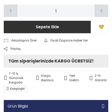
Sepete Ekle
Arkadaşına Öner
Fiyatı Düşünce Haber Ver
Paylaş
Tüm siparişlerinizde KARGO ÜCRETSİZ!
7-10 İş
Kargo
Yerli
2 Yıl
Gününde
Bedava
Üretim
Garanti
Kargoda
Karşılaştır
Ürün Bilgisi