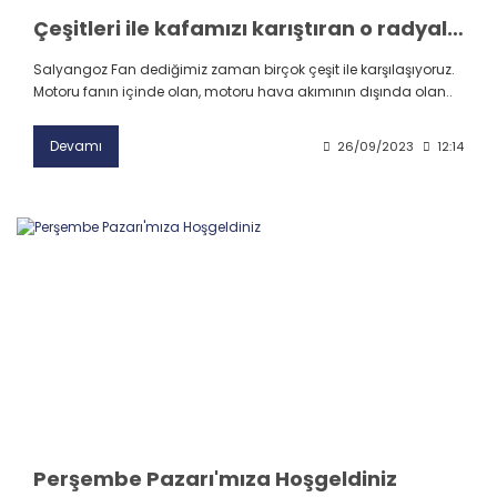
Çeşitleri ile kafamızı karıştıran o radyal fan; SALYANGOZ FAN!
Salyangoz Fan dediğimiz zaman birçok çeşit ile karşılaşıyoruz.
Motoru fanın içinde olan, motoru hava akımının dışında olan..
Devamı
26/09/2023
12:14
Perşembe Pazarı'mıza Hoşgeldiniz