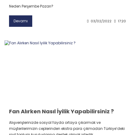
Neden Perşembe Pazarı?
Devamı
03/02/2022
17:20
Fan Alırken Nasıl İyilik Yapabilirsiniz ?
Alışverişlerinizde sosyal fayda ortaya çıkarmak ve
müşterilerimizin ceplerinden ekstra para çıkmadan Türkiye’deki
sivil toplum kuruluşlarına destek olmak istedik.