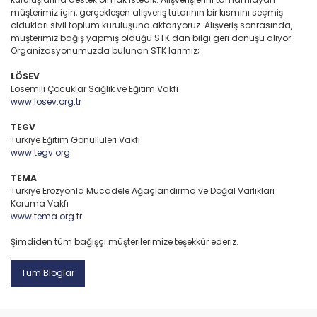
müşterimiz için, gerçekleşen alışveriş tutarının bir kısmını seçmiş
oldukları sivil toplum kuruluşuna aktarıyoruz. Alışveriş sonrasında,
müşterimiz bağış yapmış olduğu STK dan bilgi geri dönüşü alıyor.
Organizasyonumuzda bulunan STK larımız;
LÖSEV
Lösemili Çocuklar Sağlık ve Eğitim Vakfı
www.losev.org.tr
TEGV
Türkiye Eğitim Gönüllüleri Vakfı
www.tegv.org
TEMA
Türkiye Erozyonla Mücadele Ağaçlandırma ve Doğal Varlıkları
Koruma Vakfı
www.tema.org.tr
Şimdiden tüm bağışçı müşterilerimize teşekkür ederiz.
Tüm Bloglar