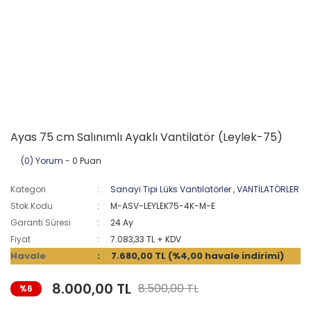
Ayas 75 cm Salınımlı Ayaklı Vantilatör (Leylek-75)
(0) Yorum
- 0 Puan
Kategori
Sanayi Tipi Lüks Vantilatörler
,
VANTİLATÖRLER
Stok Kodu
M-ASV-LEYLEK75-4K-M-E
Garanti Süresi
24 Ay
Fiyat
7.083,33 TL + KDV
Havale
7.680,00 TL (%4,00 havale indirimi)
8.000,00 TL
8.500,00 TL
%6