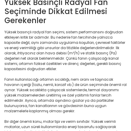
Yüksek Basınçlı Radyal Fan
Seçiminde Dikkat Edilmesi
Gerekenler
Yüksek basınçlı radyal fan seçimi, sistem performansını doğrudan
etkileyen kritik bir adımdır. Bu nedenle fan tercihinde yalnızca
kapasite değil, aynı zamanda uygulama koşulları, çevresel faktörler
ve enerji verimliliği gibi unsurlar da titizlikle değerlendirilmelidir. İlk
olarak, ihtiyacınız olan hava debisi (m³/h) ve statik basınç (Pa)
değerleri net olarak belirlenmelidir. Çünkü fanın çalışacağı kanal
sistemi, ortamın fiziksel özellikleri ve direnç değerleri, gerekli basınç
kapasitesini doğrudan etkiler.
Fanın kullanılacağı ortamın sıcaklığı, nem oranı ve taşınacak
havanın içeriği (tozlu, nemli, korozif vb.) de ürün seçiminde önemli rol
oynar. Yüksek sıcaklıkta çalışacak sistemlerde, termal dayanımı
yüksek malzemelerden üretilmiş ve özel yalıtımlı fanlar tercih
edilmelidir. Ayrıca, ortamda aşındırıcı gazlar ya da partiküller
bulunuyorsa, fan kanatlarının ve gövdesinin buna uygun
malzemelerle kaplanmış olması gerekir.
Bir diğer önemli konu, motor tipi ve verim sınıfıdır. Yüksek verimli
motorlar, uzun süreli kullanımlarda enerji tasarrufu sağlayarak