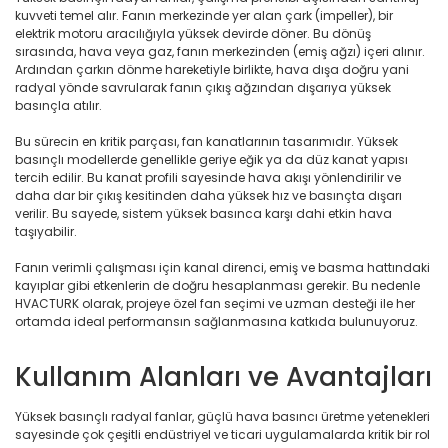
kuvveti temel alır. Fanın merkezinde yer alan çark (impeller), bir
elektrik motoru aracılığıyla yüksek devirde döner. Bu dönüş
sırasında, hava veya gaz, fanın merkezinden (emiş ağzı) içeri alınır.
Ardından çarkın dönme hareketiyle birlikte, hava dışa doğru yani
radyal yönde savrularak fanın çıkış ağzından dışarıya yüksek
basınçla atılır.
Bu sürecin en kritik parçası, fan kanatlarının tasarımıdır. Yüksek
basınçlı modellerde genellikle geriye eğik ya da düz kanat yapısı
tercih edilir. Bu kanat profili sayesinde hava akışı yönlendirilir ve
daha dar bir çıkış kesitinden daha yüksek hız ve basınçta dışarı
verilir. Bu sayede, sistem yüksek basınca karşı dahi etkin hava
taşıyabilir.
Fanın verimli çalışması için kanal direnci, emiş ve basma hattındaki
kayıplar gibi etkenlerin de doğru hesaplanması gerekir. Bu nedenle
HVACTURK olarak, projeye özel fan seçimi ve uzman desteği ile her
ortamda ideal performansın sağlanmasına katkıda bulunuyoruz.
Kullanım Alanları ve Avantajları
Yüksek basınçlı radyal fanlar, güçlü hava basıncı üretme yetenekleri
sayesinde çok çeşitli endüstriyel ve ticari uygulamalarda kritik bir rol