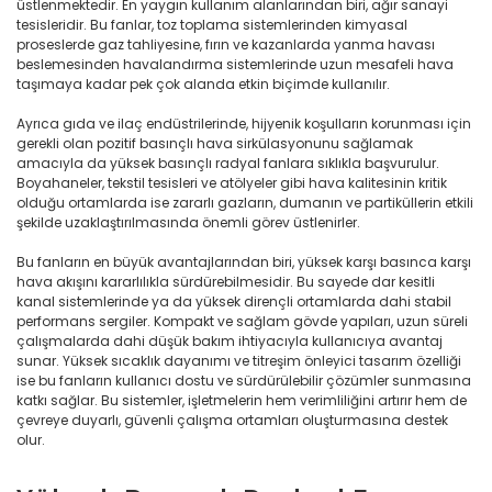
üstlenmektedir. En yaygın kullanım alanlarından biri, ağır sanayi
tesisleridir. Bu fanlar, toz toplama sistemlerinden kimyasal
proseslerde gaz tahliyesine, fırın ve kazanlarda yanma havası
beslemesinden havalandırma sistemlerinde uzun mesafeli hava
taşımaya kadar pek çok alanda etkin biçimde kullanılır.
Ayrıca gıda ve ilaç endüstrilerinde, hijyenik koşulların korunması için
gerekli olan pozitif basınçlı hava sirkülasyonunu sağlamak
amacıyla da yüksek basınçlı radyal fanlara sıklıkla başvurulur.
Boyahaneler, tekstil tesisleri ve atölyeler gibi hava kalitesinin kritik
olduğu ortamlarda ise zararlı gazların, dumanın ve partiküllerin etkili
şekilde uzaklaştırılmasında önemli görev üstlenirler.
Bu fanların en büyük avantajlarından biri, yüksek karşı basınca karşı
hava akışını kararlılıkla sürdürebilmesidir. Bu sayede dar kesitli
kanal sistemlerinde ya da yüksek dirençli ortamlarda dahi stabil
performans sergiler. Kompakt ve sağlam gövde yapıları, uzun süreli
çalışmalarda dahi düşük bakım ihtiyacıyla kullanıcıya avantaj
sunar. Yüksek sıcaklık dayanımı ve titreşim önleyici tasarım özelliği
ise bu fanların kullanıcı dostu ve sürdürülebilir çözümler sunmasına
katkı sağlar. Bu sistemler, işletmelerin hem verimliliğini artırır hem de
çevreye duyarlı, güvenli çalışma ortamları oluşturmasına destek
olur.