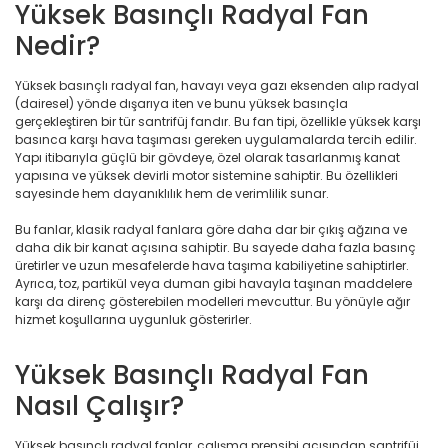
Yüksek Basınçlı Radyal Fan
Nedir?
Yüksek basınçlı radyal fan, havayı veya gazı eksenden alıp radyal
(dairesel) yönde dışarıya iten ve bunu yüksek basınçla
gerçekleştiren bir tür santrifüj fandır. Bu fan tipi, özellikle yüksek karşı
basınca karşı hava taşıması gereken uygulamalarda tercih edilir.
Yapı itibarıyla güçlü bir gövdeye, özel olarak tasarlanmış kanat
yapısına ve yüksek devirli motor sistemine sahiptir. Bu özellikleri
sayesinde hem dayanıklılık hem de verimlilik sunar.
Bu fanlar, klasik radyal fanlara göre daha dar bir çıkış ağzına ve
daha dik bir kanat açısına sahiptir. Bu sayede daha fazla basınç
üretirler ve uzun mesafelerde hava taşıma kabiliyetine sahiptirler.
Ayrıca, toz, partikül veya duman gibi havayla taşınan maddelere
karşı da direnç gösterebilen modelleri mevcuttur. Bu yönüyle ağır
hizmet koşullarına uygunluk gösterirler.
Yüksek Basınçlı Radyal Fan
Nasıl Çalışır?
Yüksek basınçlı radyal fanlar, çalışma prensibi açısından santrifüj