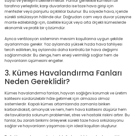
sayısı ve yerleşimi belirlenmelidir. Fanlar genellikle kümesin bir
tarafına yerleştirilir, karşı duvarlarda ise taze hava girişi için
menfezler veya panjurlu açıklıklar bulunur. Bu sayede hava, içeride
sürekli sirkülasyon hâlinde olur. Doğrudan cam veya duvar yüzeyine
monte edilebildiği için, özellikle küçük veya orta ölçekli kümeslerde
ekonomik ve pratik bir çözümdür.
Ayrıca ventilasyon sisteminin mevsim koşullarına uygun şekilde
ayarlanması gerekir. Yaz aylarında yüksek hızda hava tahliyesi
tercih edilirken, kış aylarında daha kontrollü bir hava değişimi
sağlanmalıdır. Bu denge, hem enerji verimliliği sağlar hem de
hayvanların üşümesini engeller.
3. Kümes Havalandırma Fanları
Neden Gereklidir?
Kümes havalandırma fanları, hayvan sağlığını korumak ve üretim
kalitesini sürdürülebilir hâle getirmek için olmazsa olmaz
sistemlerdir. Kapalı kümes ortamlarında zamanla biriken
karbondioksit, amonyak ve nem, hem hava kalitesini düşürür hem
de tavuklarda solunum problemleri, stres ve hastalık riskini artırır. Bu
fanlar, bu zararlı birikimi önleyerek sürekli taze hava sirkülasyonu
sağlar ve hayvanların yaşaması için ideal koşulları oluşturur.