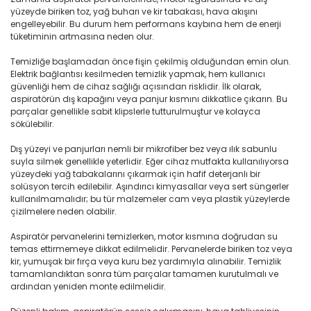
yüzeyde biriken toz, yağ buharı ve kir tabakası, hava akışını
engelleyebilir. Bu durum hem performans kaybına hem de enerji
tüketiminin artmasına neden olur.
Temizliğe başlamadan önce fişin çekilmiş olduğundan emin olun.
Elektrik bağlantısı kesilmeden temizlik yapmak, hem kullanıcı
güvenliği hem de cihaz sağlığı açısından risklidir. İlk olarak,
aspiratörün dış kapağını veya panjur kısmını dikkatlice çıkarın. Bu
parçalar genellikle sabit klipslerle tutturulmuştur ve kolayca
sökülebilir.
Dış yüzeyi ve panjurları nemli bir mikrofiber bez veya ılık sabunlu
suyla silmek genellikle yeterlidir. Eğer cihaz mutfakta kullanılıyorsa
yüzeydeki yağ tabakalarını çıkarmak için hafif deterjanlı bir
solüsyon tercih edilebilir. Aşındırıcı kimyasallar veya sert süngerler
kullanılmamalıdır; bu tür malzemeler cam veya plastik yüzeylerde
çizilmelere neden olabilir.
Aspiratör pervanelerini temizlerken, motor kısmına doğrudan su
temas ettirmemeye dikkat edilmelidir. Pervanelerde biriken toz veya
kir, yumuşak bir fırça veya kuru bez yardımıyla alınabilir. Temizlik
tamamlandıktan sonra tüm parçalar tamamen kurutulmalı ve
ardından yeniden monte edilmelidir.