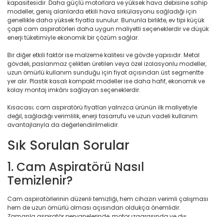
kapasitesidir. Daha güçlü motorlara ve yüksek hava debisine sahip
modeller, geniş alanlarda etkili hava sirkülasyonu sağladığı için
genellikle daha yüksek fiyatla sunulur. Bununla birlikte, ev tipi küçük
çaplı cam aspiratörleri daha uygun maliyetli seçeneklerdir ve düşük
enerji tüketimiyle ekonomik bir çözüm sağlar.
Bir diğer etkili faktör ise malzeme kalitesi ve gövde yapısıdır. Metal
gövdeli, paslanmaz çelikten üretilen veya özel izolasyonlu modeller,
uzun ömürlü kullanım sunduğu için fiyat açısından üst segmentte
yer alır. Plastik kasalı kompakt modeller ise daha hafif, ekonomik ve
kolay montaj imkânı sağlayan seçeneklerdir.
Kısacası; cam aspiratörü fiyatları yalnızca ürünün ilk maliyetiyle
değil, sağladığı verimlilik, enerji tasarrufu ve uzun vadeli kullanım
avantajlarıyla da değerlendirilmelidir.
Sık Sorulan Sorular
1. Cam Aspiratörü Nasıl
Temizlenir?
Cam aspiratörlerinin düzenli temizliği, hem cihazın verimli çalışması
hem de uzun ömürlü olması açısından oldukça önemlidir.
Zamanla aspiratör pervanelerinde, motor ızgarasında ve dış