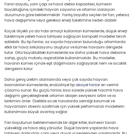
Fanın boyutu, yani çapı ve hava debisi kapasitesi, kümesin
büyüklüğüne, içindeki hayvan sayısına ve ortamın izolasyon
durumuna göre belirlenmelidir. Yanlış boyutta seçilen bir fan, yetersiz
hava değişimine veya gereksiz enerji tüketimine neden olabilir.
Küçük ölçekli ya da hobi amaçlı kullanılan kümeslerde, düşük enerji
tüketimiyle yeterli hava tahliyesi sağlayan kompakt modeller tercih
edilebilir. Bu tip fanlar, az sayıda hayvanın bulunduğu ortamlarda
etkili bir hava sirkülasyonu oluşturur ve kümes havasını dengede
tutar. Orta büyüklükteki kümeslerde ise daha yüksek hava debisine
sahip, güçlü motorlu aspiratörler kullanılmalıdır. Bu modeller,
havanın kümes içinde eşit dağılmasını sağlayarak nem ve sıcaklık
dengesini korur.
Daha geniş üretim alanlarında veya çok sayıda hayvan
barındırılan kümeslerde, endüstriyel tip
aksiyel fanlar
en verimli
çözümü sunar. Bu güçlü fanlar, kısa sürede yüksek hacimli hava
değişimi gerçekleştirerek ortamın oksijen seviyesini artırır ve ısı
birikimini önler. Özellikle sıcak havalarda serinliği korumak ve
hayvanların stresini azaltmak için yüksek performanslı modellerin
kullanılması büyük avantaj sağlar.
Fan boyutunun belirlenmesinde bir diğer kriter, kümesin tavan
yüksekliği ve hava akış yönüdür. Düşük tavanlı yapılarda hava
tahliyesi doğrudan cam veya duvar yüzeylerinden yapılmalıdır. Bu