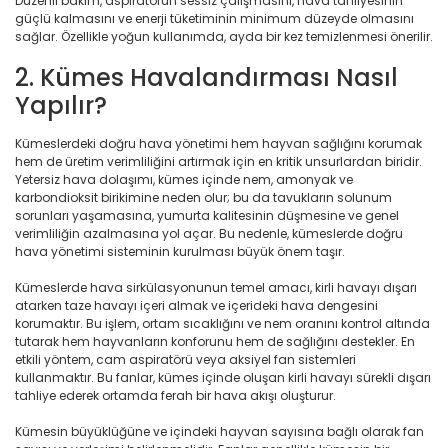
Düzenli bakım, aspiratörün sessiz çalışmasını, hava tahliyesinin
güçlü kalmasını ve enerji tüketiminin minimum düzeyde olmasını
sağlar. Özellikle yoğun kullanımda, ayda bir kez temizlenmesi önerilir.
2. Kümes Havalandırması Nasıl
Yapılır?
Kümeslerdeki doğru hava yönetimi hem hayvan sağlığını korumak
hem de üretim verimliliğini artırmak için en kritik unsurlardan biridir.
Yetersiz hava dolaşımı, kümes içinde nem, amonyak ve
karbondioksit birikimine neden olur; bu da tavukların solunum
sorunları yaşamasına, yumurta kalitesinin düşmesine ve genel
verimliliğin azalmasına yol açar. Bu nedenle, kümeslerde doğru
hava yönetimi sisteminin kurulması büyük önem taşır.
Kümeslerde hava sirkülasyonunun temel amacı, kirli havayı dışarı
atarken taze havayı içeri almak ve içerideki hava dengesini
korumaktır. Bu işlem, ortam sıcaklığını ve nem oranını kontrol altında
tutarak hem hayvanların konforunu hem de sağlığını destekler. En
etkili yöntem, cam aspiratörü veya aksiyel fan sistemleri
kullanmaktır. Bu fanlar, kümes içinde oluşan kirli havayı sürekli dışarı
tahliye ederek ortamda ferah bir hava akışı oluşturur.
Kümesin büyüklüğüne ve içindeki hayvan sayısına bağlı olarak fan