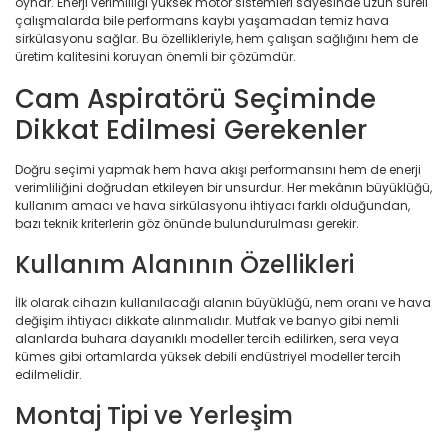
oynar. Enerji verimliliği yüksek motor sistemleri sayesinde uzun süreli
çalışmalarda bile performans kaybı yaşamadan temiz hava
sirkülasyonu sağlar. Bu özellikleriyle, hem çalışan sağlığını hem de
üretim kalitesini koruyan önemli bir çözümdür.
Cam Aspiratörü Seçiminde
Dikkat Edilmesi Gerekenler
Doğru seçimi yapmak hem hava akışı performansını hem de enerji
verimliliğini doğrudan etkileyen bir unsurdur. Her mekânın büyüklüğü,
kullanım amacı ve hava sirkülasyonu ihtiyacı farklı olduğundan,
bazı teknik kriterlerin göz önünde bulundurulması gerekir.
Kullanım Alanının Özellikleri
İlk olarak cihazın kullanılacağı alanın büyüklüğü, nem oranı ve hava
değişim ihtiyacı dikkate alınmalıdır. Mutfak ve banyo gibi nemli
alanlarda buhara dayanıklı modeller tercih edilirken, sera veya
kümes gibi ortamlarda yüksek debili endüstriyel modeller tercih
edilmelidir.
Montaj Tipi ve Yerleşim