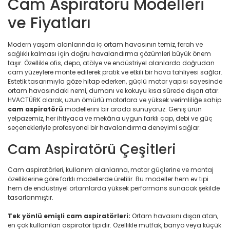
Cam Aspiratörü Modelleri
ve Fiyatları
Modern yaşam alanlarında iç ortam havasının temiz, ferah ve
sağlıklı kalması için doğru havalandırma çözümleri büyük önem
taşır. Özellikle ofis, depo, atölye ve endüstriyel alanlarda doğrudan
cam yüzeylere monte edilerek pratik ve etkili bir hava tahliyesi sağlar.
Estetik tasarımıyla göze hitap ederken, güçlü motor yapısı sayesinde
ortam havasındaki nemi, dumanı ve kokuyu kısa sürede dışarı atar.
HVACTÜRK olarak, uzun ömürlü motorlara ve yüksek verimliliğe sahip
cam aspiratörü
modellerini bir arada sunuyoruz. Geniş ürün
yelpazemiz, her ihtiyaca ve mekâna uygun farklı çap, debi ve güç
seçenekleriyle profesyonel bir havalandırma deneyimi sağlar.
Cam Aspiratörü Çeşitleri
Cam aspiratörleri, kullanım alanlarına, motor güçlerine ve montaj
özelliklerine göre farklı modellerde üretilir. Bu modeller hem ev tipi
hem de endüstriyel ortamlarda yüksek performans sunacak şekilde
tasarlanmıştır.
Tek yönlü emişli cam aspiratörleri:
Ortam havasını dışarı atan,
en çok kullanılan aspiratör tipidir. Özellikle mutfak, banyo veya küçük