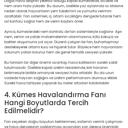
Doğal hava akışının yetersiz olduğu kapalı kümeslerde, sıcaklık ve
nem oranı hızla yükselir. Bu durum, özellikle yaz aylarında ısı stresine
neden olarak hayvanların yem tüketimini ve yumurta verimini
azaltabilir. Fan sistemleri, iç ortam sıcaklığını dengede tutarak hem
ısıl konforu sağlar hem de verim kaybını önler.
Ayrıca, kümeslerdeki nem kontrolü de fan sistemleriyle sağlanır. Aşırı
nem, zemin ve yatak malzemelerinin ıslanmasına, kötü kokuya ve
bakteri oluşumuna yol açar. Düzenli çalışan bir fan, buharlaşmayı
destekleyerek ortamı kuru ve hijyenik tutar. Böylece hem hayvanların
solunum yolları korunur hem de genel temizlik seviyesi yükselir.
Bu fanların bir diğer önemli avantajı, hava kalitesinin sürekli sabit
tutulmasıdır. Özellikle kapalı üretim tesislerinde, kirli havanın
birikmesiyle birlikte amonyak seviyesi hızla artabilir. Bu da uzun
vadede hayvan sağlığını ve üretim performansını olumsuz etkiler.
Sürekli hava tahliyesi yaparak bu riskler ortadan kaldırılabilir.
4. Kümes Havalandırma Fanı
Hangi Boyutlarda Tercih
Edilmelidir?
Fan seçerken doğru boyutun belirlenmesi, sistemin verimli çalışması
ve hava dengesinin sağlanması açısından son derece önemlidir.