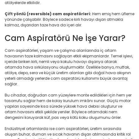
atölyelerde etkilidir.
Çift yönlü (reversible) cam aspiratörleri:
Hem emiş hem üfleme
yönünde çalışabilir. Böylece sadece kirli havayı dışarı atmakla
kalmaz, dışarıdan taze hava da içeri alır.
Cam Aspiratörü Ne İşe Yarar?
Cam aspiratörleri, yaşam ve çalışma alanlarında iç ortam
havasının taze kalmasını sağlayan etkili ekipmanlardır. Temel işlevi,
içeride biriken kirli, nemli veya kokulu havayı dışarıya atarak
ortamda hava sirkülasyonu oluşturmaktır. Özellikle banyo, mutfak,
atölye, depo, sera ve küçük üretim alanları gibi doğal hava akışının
yeterli olmadığı yerlerde cam aspiratörü kullanımı büyük avantaj
sağlar.
Bu cihazlar, doğrudan cam yüzeylere monte edildikleri için hem yer
tasarrufu sağlar hem de kolay kurulum imkânı sunar. Güçlü motor
yapıları sayesinde kısa sürede yüksek hava debisi oluşturur ve
ortam havasını etkili şekilde yeniler. Böylece ortamdaki nem
dengesini koruyarak küf, pas veya kötü koku oluşumunu önler.
Endüstriyel ortamlarda ise cam aspiratörleri, üretim sırasında
oluşan buhar, duman ve sıcak havanın dışarı atılmasında kritik rol