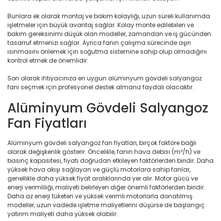
Bunlara ek olarak montaj ve bakım kolaylığı, uzun süreli kullanımda
işletmeler için büyük avantaj sağlar. Kolay monte edilebilen ve
bakım gereksinimi düşük olan modeller, zamandan ve iş gücünden
tasarruf etmenizi sağlar. Ayrıca fanın çalışma sürecinde aşırı
ısınmasını önlemek için soğutma sistemine sahip olup olmadığını
kontrol etmek de önemlidir.
Son olarak ihtiyacınıza en uygun alüminyum gövdeli salyangoz
fanı seçmek için profesyonel destek almanız faydalı olacaktır.
Alüminyum Gövdeli Salyangoz
Fan Fiyatları
Alüminyum gövdeli salyangoz fan fiyatları, birçok faktöre bağlı
olarak değişkenlik gösterir. Öncelikle, fanın hava debisi (m³/h) ve
basınç kapasitesi, fiyatı doğrudan etkileyen faktörlerden biridir. Daha
yüksek hava akışı sağlayan ve güçlü motorlara sahip fanlar,
genellikle daha yüksek fiyat aralıklarında yer alır. Motor gücü ve
enerji verimliliği, maliyeti belirleyen diğer önemli faktörlerden biridir.
Daha az enerji tüketen ve yüksek verimli motorlarla donatılmış
modeller, uzun vadede işletme maliyetlerini düşürse de başlangıç
yatırım maliyeti daha yüksek olabilir.