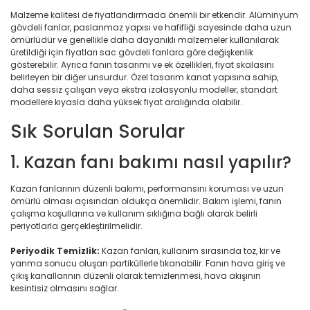
Malzeme kalitesi de fiyatlandırmada önemli bir etkendir. Alüminyum
gövdeli fanlar, paslanmaz yapısı ve hafifliği sayesinde daha uzun
ömürlüdür ve genellikle daha dayanıklı malzemeler kullanılarak
üretildiği için fiyatları sac gövdeli fanlara göre değişkenlik
gösterebilir. Ayrıca fanın tasarımı ve ek özellikleri, fiyat skalasını
belirleyen bir diğer unsurdur. Özel tasarım kanat yapısına sahip,
daha sessiz çalışan veya ekstra izolasyonlu modeller, standart
modellere kıyasla daha yüksek fiyat aralığında olabilir.
Sık Sorulan Sorular
1. Kazan fanı bakımı nasıl yapılır?
Kazan fanlarının düzenli bakımı, performansını koruması ve uzun
ömürlü olması açısından oldukça önemlidir. Bakım işlemi, fanın
çalışma koşullarına ve kullanım sıklığına bağlı olarak belirli
periyotlarla gerçekleştirilmelidir.
Periyodik Temizlik:
Kazan fanları, kullanım sırasında toz, kir ve
yanma sonucu oluşan partiküllerle tıkanabilir. Fanın hava giriş ve
çıkış kanallarının düzenli olarak temizlenmesi, hava akışının
kesintisiz olmasını sağlar.