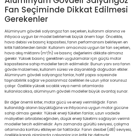
Alüminyum Gövdeli Salyangoz
Fan Seçiminde Dikkat Edilmesi
Gerekenler
Alüminyum gövdeli salyangoz fan seçerken, kullanım alanına ve
ihtiyaca uygun bir model belirlemek büyük önem taşır. Öncelikle,
hava debisi ve basınç kapasitesi, fanın performansını belirleyen en
kritik faktörlerden biridir. Kullanım amacınıza uygun bir fan seçerken,
hava akış miktarını (m³/h) ve basınç değerlerini dikkate almanız
gerekir. Yüksek basınç gerektiren uygulamalar için güçlü motor
kapasitesine sahip modeller tercih edilmelidir. Bunun yanı sıra fanın
gövde malzemesi, kullanım süresi ve dayanıklılığı doğrudan etkiler.
Alüminyum gövdeli salyangoz fanlar, hafif yapısı sayesinde
taşınabilirlik sağlar ve paslanmaz özellikleri ile uzun yıllar sorunsuz
çalışır. Özellikle yüksek sıcaklık veya nemli ortamlarda
kullanılacaksa, alüminyum gövdeli modeller büyük avantaj sunar.
Bir diğer önemli kriter, motor gücü ve enerji verimliliğidir. Fanın
kullanıldığı alanın büyüklüğüne ve ihtiyacına uygun motor gücüne
sahip olması gerekir. Yüksek enerji tüketen fanlar, uzun vadede
maliyetleri artırabileceğinden, düşük enerji tüketimi sağlayan verimli
modeller tercih edilmelidir. Aynı zamanda gürültü seviyesi, çalışma
ortamında konforu etkileyen bir faktördür. Fanın desibel (dB) seviyesi,
özellikle kapalı alanlarda çalışanlar için kritik bir detaydır.