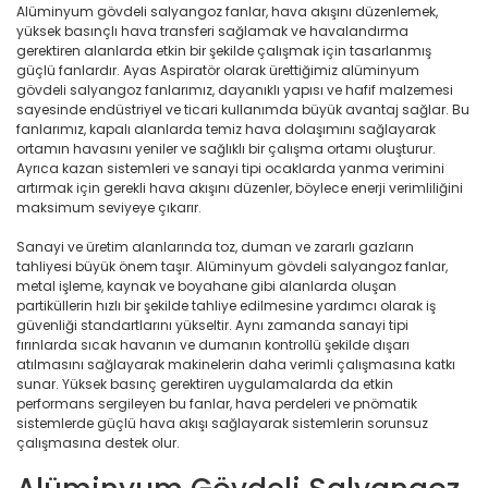
Alüminyum gövdeli salyangoz fanlar, hava akışını düzenlemek,
yüksek basınçlı hava transferi sağlamak ve havalandırma
gerektiren alanlarda etkin bir şekilde çalışmak için tasarlanmış
güçlü fanlardır. Ayas Aspiratör olarak ürettiğimiz alüminyum
gövdeli salyangoz fanlarımız, dayanıklı yapısı ve hafif malzemesi
sayesinde endüstriyel ve ticari kullanımda büyük avantaj sağlar. Bu
fanlarımız, kapalı alanlarda temiz hava dolaşımını sağlayarak
ortamın havasını yeniler ve sağlıklı bir çalışma ortamı oluşturur.
Ayrıca kazan sistemleri ve sanayi tipi ocaklarda yanma verimini
artırmak için gerekli hava akışını düzenler, böylece enerji verimliliğini
maksimum seviyeye çıkarır.
Sanayi ve üretim alanlarında toz, duman ve zararlı gazların
tahliyesi büyük önem taşır. Alüminyum gövdeli salyangoz fanlar,
metal işleme, kaynak ve boyahane gibi alanlarda oluşan
partiküllerin hızlı bir şekilde tahliye edilmesine yardımcı olarak iş
güvenliği standartlarını yükseltir. Aynı zamanda sanayi tipi
fırınlarda sıcak havanın ve dumanın kontrollü şekilde dışarı
atılmasını sağlayarak makinelerin daha verimli çalışmasına katkı
sunar. Yüksek basınç gerektiren uygulamalarda da etkin
performans sergileyen bu fanlar, hava perdeleri ve pnömatik
sistemlerde güçlü hava akışı sağlayarak sistemlerin sorunsuz
çalışmasına destek olur.