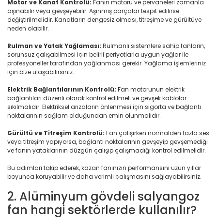
Motor ve Kanat Kontrolü:
Fanın motoru ve pervaneleri zamanla
aşınabilir veya gevşeyebilir. Aşınmış parçalar tespit edilirse
değiştirilmelidir. Kanatların dengesiz olması, titreşime ve gürültüye
neden olabilir.
Rulman ve Yatak Yağlaması:
Rulmanlı sistemlere sahip fanların,
sorunsuz çalışabilmesi için belirli periyotlarla uygun yağlar ile
profesyoneller tarafından yağlanması gerekir. Yağlama işlemleriniz
için bize ulaşabilirsiniz.
Elektrik Bağlantılarının Kontrolü:
Fan motorunun elektrik
bağlantıları düzenli olarak kontrol edilmeli ve gevşek kablolar
sıkılmalıdır. Elektriksel arızaların önlenmesi için sigorta ve bağlantı
noktalarının sağlam olduğundan emin olunmalıdır.
Gürültü ve Titreşim Kontrolü:
Fan çalışırken normalden fazla ses
veya titreşim yapıyorsa, bağlantı noktalarının gevşeyip gevşemediği
ve fanın yataklarının düzgün çalışıp çalışmadığı kontrol edilmelidir.
Bu adımları takip ederek, kazan fanınızın performansını uzun yıllar
boyunca koruyabilir ve daha verimli çalışmasını sağlayabilirsiniz.
2. Alüminyum gövdeli salyangoz
fan hangi sektörlerde kullanılır?