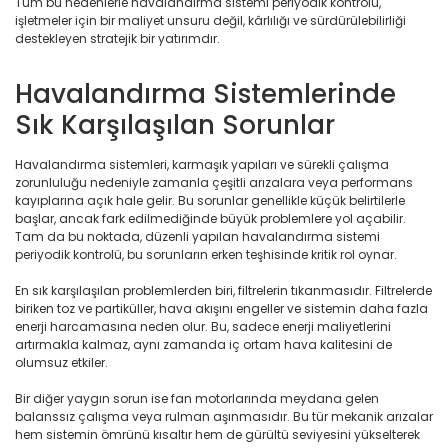
Tüm bu nedenlerle havalandırma sistemi periyodik kontrolü,
işletmeler için bir maliyet unsuru değil, kârlılığı ve sürdürülebilirliği
destekleyen stratejik bir yatırımdır.
Havalandırma Sistemlerinde
Sık Karşılaşılan Sorunlar
Havalandırma sistemleri, karmaşık yapıları ve sürekli çalışma
zorunluluğu nedeniyle zamanla çeşitli arızalara veya performans
kayıplarına açık hale gelir. Bu sorunlar genellikle küçük belirtilerle
başlar, ancak fark edilmediğinde büyük problemlere yol açabilir.
Tam da bu noktada, düzenli yapılan havalandırma sistemi
periyodik kontrolü, bu sorunların erken teşhisinde kritik rol oynar.
En sık karşılaşılan problemlerden biri, filtrelerin tıkanmasıdır. Filtrelerde
biriken toz ve partiküller, hava akışını engeller ve sistemin daha fazla
enerji harcamasına neden olur. Bu, sadece enerji maliyetlerini
artırmakla kalmaz, aynı zamanda iç ortam hava kalitesini de
olumsuz etkiler.
Bir diğer yaygın sorun ise fan motorlarında meydana gelen
balanssız çalışma veya rulman aşınmasıdır. Bu tür mekanik arızalar
hem sistemin ömrünü kısaltır hem de gürültü seviyesini yükselterek