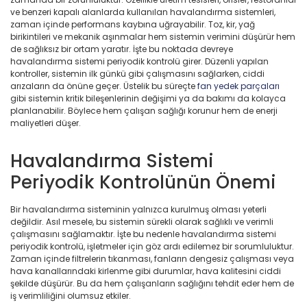
ve benzeri kapalı alanlarda kullanılan havalandırma sistemleri,
zaman içinde performans kaybına uğrayabilir. Toz, kir, yağ
birikintileri ve mekanik aşınmalar hem sistemin verimini düşürür hem
de sağlıksız bir ortam yaratır. İşte bu noktada devreye
havalandırma sistemi periyodik kontrolü girer. Düzenli yapılan
kontroller, sistemin ilk günkü gibi çalışmasını sağlarken, ciddi
arızaların da önüne geçer. Üstelik bu süreçte
fan yedek parçaları
gibi sistemin kritik bileşenlerinin değişimi ya da bakımı da kolayca
planlanabilir. Böylece hem çalışan sağlığı korunur hem de enerji
maliyetleri düşer.
Havalandırma Sistemi
Periyodik Kontrolünün Önemi
Bir havalandırma sisteminin yalnızca kurulmuş olması yeterli
değildir. Asıl mesele, bu sistemin sürekli olarak sağlıklı ve verimli
çalışmasını sağlamaktır. İşte bu nedenle havalandırma sistemi
periyodik kontrolü, işletmeler için göz ardı edilemez bir sorumluluktur.
Zaman içinde filtrelerin tıkanması, fanların dengesiz çalışması veya
hava kanallarındaki kirlenme gibi durumlar, hava kalitesini ciddi
şekilde düşürür. Bu da hem çalışanların sağlığını tehdit eder hem de
iş verimliliğini olumsuz etkiler.