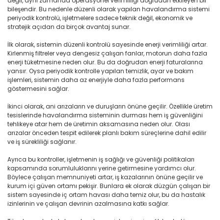
değil, aynı zamanda operasyonel verimliliği doğrudan etkileyen bir
bileşendir. Bu nedenle düzenli olarak yapılan havalandırma sistemi
periyodik kontrolü, işletmelere sadece teknik değil, ekonomik ve
stratejik açıdan da birçok avantaj sunar.
İlk olarak, sistemin düzenli kontrolü sayesinde enerji verimliliği artar.
Kirlenmiş filtreler veya dengesiz çalışan fanlar, motorun daha fazla
enerji tüketmesine neden olur. Bu da doğrudan enerji faturalarına
yansır. Oysa periyodik kontrolle yapılan temizlik, ayar ve bakım
işlemleri, sistemin daha az enerjiyle daha fazla performans
göstermesini sağlar.
İkinci olarak, ani arızaların ve duruşların önüne geçilir. Özellikle üretim
tesislerinde havalandırma sisteminin durması hem iş güvenliğini
tehlikeye atar hem de üretimin aksamasına neden olur. Olası
arızalar önceden tespit edilerek planlı bakım süreçlerine dahil edilir
ve iş sürekliliği sağlanır.
Ayrıca bu kontroller, işletmenin iş sağlığı ve güvenliği politikaları
kapsamında sorumluluklarını yerine getirmesine yardımcı olur.
Böylece çalışan memnuniyeti artar, iş kazalarının önüne geçilir ve
kurum içi güven ortamı pekişir. Bunlara ek olarak düzgün çalışan bir
sistem sayesinde iç ortam havası daha temiz olur, bu da hastalık
izinlerinin ve çalışan devrinin azalmasına katkı sağlar.