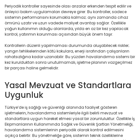
Periyodik kontroller sayesinde olası arızalar erkenden tespit edilir ve
önleyici bakım uygulamaları devreye girer. Bu kontroller, sadece
sistemin performansını korumakla kalmaz; aynı zamanda cihaz
ömrünü uzatır ve uzun vadede maliyet avantajı sağlar. Özellikle
yoğun kullanımın olduğu alanlarda, yılda en az bir kez yapılacak
kontrol, yatırımın korunması açısından büyük önem taşır.
Kontrollerin düzenli yapılmaması durumunda oluşabilecek riskler;
yangın tehlikelerinden kötü kokulara, enerji israfından çalışanların
rahatsızlığına kadar uzanabilir. Bu yüzden havalandırma sistemi bir
kez kurulduktan sonra unutulmamalı, işletme planının vazgeçilmez
bir parçası haline gelmelidir.
Yasal Mevzuat ve Standartlara
Uygunluk
Türkiye’de iş sağlığı ve güvenliği alanında faaliyet gösteren
işletmelerin, havalandırma sistemleriyle ilgili belirli mevzuat ve
standartlara uygun hareket etmesi yasal bir zorunluluktur. Özellikle İş
Ekipmanlarının Kullanımında Sağlık ve Güvenlik Şartları Yönetmeliği,
havalandırma sistemlerinin periyodik olarak kontrol edilmesini
açıkça belirtir. Bu yönetmeliğe göre, sistemin teknik özelliklerine