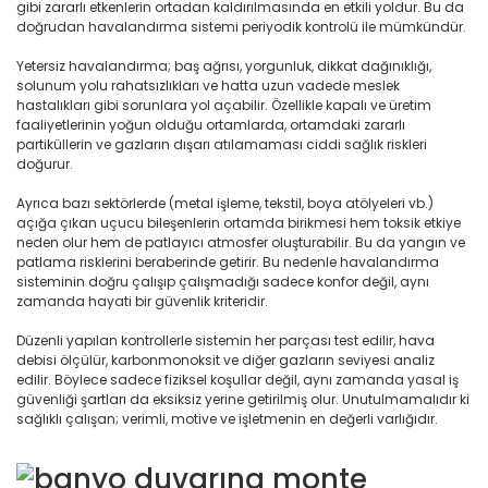
gibi zararlı etkenlerin ortadan kaldırılmasında en etkili yoldur. Bu da
doğrudan havalandırma sistemi periyodik kontrolü ile mümkündür.
Yetersiz havalandırma; baş ağrısı, yorgunluk, dikkat dağınıklığı,
solunum yolu rahatsızlıkları ve hatta uzun vadede meslek
hastalıkları gibi sorunlara yol açabilir. Özellikle kapalı ve üretim
faaliyetlerinin yoğun olduğu ortamlarda, ortamdaki zararlı
partiküllerin ve gazların dışarı atılamaması ciddi sağlık riskleri
doğurur.
Ayrıca bazı sektörlerde (metal işleme, tekstil, boya atölyeleri vb.)
açığa çıkan uçucu bileşenlerin ortamda birikmesi hem toksik etkiye
neden olur hem de patlayıcı atmosfer oluşturabilir. Bu da yangın ve
patlama risklerini beraberinde getirir. Bu nedenle havalandırma
sisteminin doğru çalışıp çalışmadığı sadece konfor değil, aynı
zamanda hayati bir güvenlik kriteridir.
Düzenli yapılan kontrollerle sistemin her parçası test edilir, hava
debisi ölçülür, karbonmonoksit ve diğer gazların seviyesi analiz
edilir. Böylece sadece fiziksel koşullar değil, aynı zamanda yasal iş
güvenliği şartları da eksiksiz yerine getirilmiş olur. Unutulmamalıdır ki
sağlıklı çalışan; verimli, motive ve işletmenin en değerli varlığıdır.