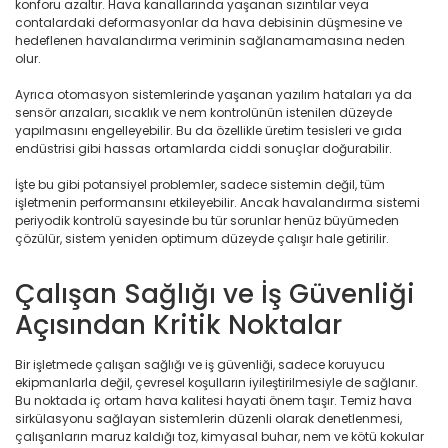
konforu azaltır. Hava kanallarında yaşanan sızıntılar veya
contalardaki deformasyonlar da hava debisinin düşmesine ve
hedeflenen havalandırma veriminin sağlanamamasına neden
olur.
Ayrıca otomasyon sistemlerinde yaşanan yazılım hataları ya da
sensör arızaları, sıcaklık ve nem kontrolünün istenilen düzeyde
yapılmasını engelleyebilir. Bu da özellikle üretim tesisleri ve gıda
endüstrisi gibi hassas ortamlarda ciddi sonuçlar doğurabilir.
İşte bu gibi potansiyel problemler, sadece sistemin değil, tüm
işletmenin performansını etkileyebilir. Ancak havalandırma sistemi
periyodik kontrolü sayesinde bu tür sorunlar henüz büyümeden
çözülür, sistem yeniden optimum düzeyde çalışır hale getirilir.
Çalışan Sağlığı ve İş Güvenliği
Açısından Kritik Noktalar
Bir işletmede çalışan sağlığı ve iş güvenliği, sadece koruyucu
ekipmanlarla değil, çevresel koşulların iyileştirilmesiyle de sağlanır.
Bu noktada iç ortam hava kalitesi hayati önem taşır. Temiz hava
sirkülasyonu sağlayan sistemlerin düzenli olarak denetlenmesi,
çalışanların maruz kaldığı toz, kimyasal buhar, nem ve kötü kokular