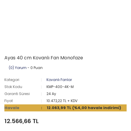
Ayas 40 cm Kovanlı Fan Monofaze
(0) Yorum
- 0 Puan
Kategori
Kovanlı Fanlar
Stok Kodu
KMP-400-4K-M
Garanti Süresi
24 Ay
Fiyat
10.472,22 TL + KDV
Havale
12.063,99 TL (%4,00 havale indirimi)
12.566,66 TL