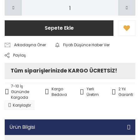
Sepete Ekle
Arkadaşına Öner
Fiyatı Düşünce Haber Ver
Paylaş
Tüm siparişlerinizde KARGO ÜCRETSİZ!
7-10 İş
Kargo
Yerli
2 Yıl
Gününde
Bedava
Üretim
Garanti
Kargoda
Karşılaştır
Ürün Bilgisi