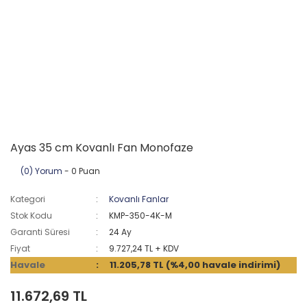
Ayas 35 cm Kovanlı Fan Monofaze
(0) Yorum
- 0 Puan
Kategori
Kovanlı Fanlar
Stok Kodu
KMP-350-4K-M
Garanti Süresi
24 Ay
Fiyat
9.727,24 TL + KDV
Havale
11.205,78 TL (%4,00 havale indirimi)
11.672,69 TL