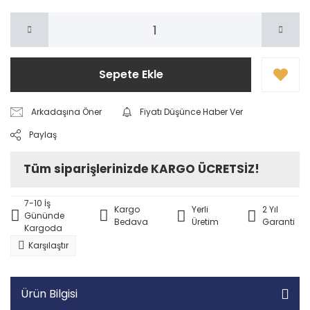
Sepete Ekle
Arkadaşına Öner
Fiyatı Düşünce Haber Ver
Paylaş
Tüm siparişlerinizde KARGO ÜCRETSİZ!
7-10 İş
Kargo
Yerli
2 Yıl
Gününde
Bedava
Üretim
Garanti
Kargoda
Karşılaştır
Ürün Bilgisi