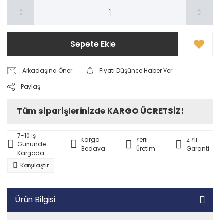
Sepete Ekle
Arkadaşına Öner
Fiyatı Düşünce Haber Ver
Paylaş
Tüm siparişlerinizde KARGO ÜCRETSİZ!
7-10 İş
Kargo
Yerli
2 Yıl
Gününde
Bedava
Üretim
Garanti
Kargoda
Karşılaştır
Ürün Bilgisi