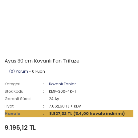
Ayas 30 cm Kovanlı Fan Trifaze
(0) Yorum
- 0 Puan
Kategori
Kovanlı Fanlar
Stok Kodu
KMP-300-4K-T
Garanti Süresi
24 Ay
Fiyat
7.662,60 TL + KDV
Havale
8.827,32 TL (%4,00 havale indirimi)
9.195,12 TL