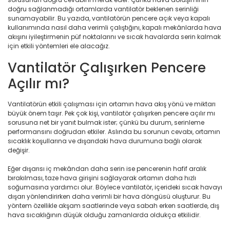
doğru sağlanmadığı ortamlarda vantilatör beklenen serinliği
sunamayabilir. Bu yazıda, vantilatörün pencere açık veya kapalı
kullanımında nasıl daha verimli çalıştığını, kapalı mekânlarda hava
akışını iyileştirmenin püf noktalarını ve sıcak havalarda serin kalmak
için etkili yöntemleri ele alacağız.
Vantilatör Çalışırken Pencere
Açılır mı?
Vantilatörün etkili çalışması için ortamın hava akış yönü ve miktarı
büyük önem taşır. Pek çok kişi, vantilatör çalışırken pencere açılır mı
sorusuna net bir yanıt bulmak ister; çünkü bu durum, serinleme
performansını doğrudan etkiler. Aslında bu sorunun cevabı, ortamın
sıcaklık koşullarına ve dışarıdaki hava durumuna bağlı olarak
değişir.
Eğer dışarısı iç mekândan daha serin ise pencerenin hafif aralık
bırakılması, taze hava girişini sağlayarak ortamın daha hızlı
soğumasına yardımcı olur. Böylece vantilatör, içerideki sıcak havayı
dışarı yönlendirirken daha verimli bir hava döngüsü oluşturur. Bu
yöntem özellikle akşam saatlerinde veya sabah erken saatlerde, dış
hava sıcaklığının düşük olduğu zamanlarda oldukça etkilidir.