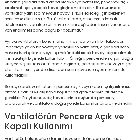
Ancak dışarıdaki hava daha sıcak veya nemli ise, pencereyi açık
bırakmak içeriye sıcak hava girişine neden olur. Bu durumda
vantilatör yalnızca mevcut havayı sirküle edeceği için beklenen
serinleme etkisi azalır. Bu tür ortamlarda, pencerenin kapalı
tutulması ve vantilatörün hava akışını doğrudan insan vücuduna
yönlendirmesi daha doğru bir çözümdür.
Ayrıca vantilatörün konumlandırılması da önemli bir faktördür.
Pencereye yakın bir noktaya yerleştirilen vantilatör, dışarıdaki serin
havayı içeri çekmek veya iç mekândaki sıcak havayı dışarı atmak
için stratejik biçimde kullanılabilir. Örneğin; pencereden dışarı doğru
üfleyecek şekilde konumlandırıldığında, içerdeki sıcak havayı dışarı
atar. Tam tersi yönde, dışarıdan serin hava içeri çekmek için de
kullanılabilir.
Sonuç olarak, vantilatörün pencere açık veya kapalı çalıştırılması,
ortam sıcaklığı ve dış hava koşullarına göre değişen bir denge
gerektirir. En iyi sonuç, dış hava serin olduğunda pencereyi
aralayarak ve vantilatörü doğru yönde konumlandırarak elde edilir.
Vantilatörün Pencere Açık ve
Kapalı Kullanımı
Vantilatör, bulunduğu ortamın havasını doğrudan soğutmaz;