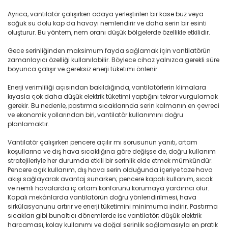
Ayrıca, vantilatör çalışırken odaya yerleştirilen bir kase buz veya
soğuk su dolu kap da havayı nemlendirir ve daha serin bir esinti
oluşturur. Bu yöntem, nem oranı düşük bölgelerde özellikle etkilidir.
Gece serinliğinden maksimum fayda sağlamak için vantilatörün
zamanlayıcı özelliği kullanılabilir. Böylece cihaz yalnızca gerekli süre
boyunca çalışır ve gereksiz enerji tüketimi önlenir.
Enerji verimliliği açısından bakıldığında, vantilatörlerin klimalara
kıyasla çok daha düşük elektrik tüketimi yaptığını tekrar vurgulamak
gerekir. Bu nedenle, pastırma sıcaklarında serin kalmanın en çevreci
ve ekonomik yollarından biri, vantilatör kullanımını doğru
planlamaktır.
Vantilatör çalışırken pencere açılır mı sorusunun yanıtı, ortam
koşullarına ve dış hava sıcaklığına göre değişse de, doğru kullanım
stratejileriyle her durumda etkili bir serinlik elde etmek mümkündür.
Pencere açık kullanım, dış hava serin olduğunda içeriye taze hava
akışı sağlayarak avantaj sunarken; pencere kapalı kullanım, sıcak
ve nemli havalarda iç ortam konforunu korumaya yardımcı olur.
Kapalı mekânlarda vantilatörün doğru yönlendirilmesi, hava
sirkülasyonunu artırır ve enerji tüketimini minimuma indirir. Pastırma
sıcakları gibi bunaltıcı dönemlerde ise vantilatör; düşük elektrik
harcaması, kolay kullanımı ve doğal serinlik sağlamasıyla en pratik