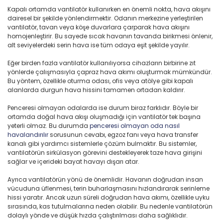
Kapalı ortamda vantilatör kullanırken en önemli nokta, hava akışını
dairesel bir şekilde yönlendirmektir. Odanın merkezine yerleştirilen
vantilatör, tavan veya köşe duvarlara çarparak hava akışını
homojenleştirir. Bu sayede sıcak havanın tavanda birikmesi önlenir,
alt seviyelerdeki serin hava ise tüm odaya eşit şekilde yayılır.
Eğer birden fazla vantilatör kullanılıyorsa cihazların birbirine zıt
yönlerde çalışmasıyla çapraz hava akımı oluşturmak mümkündür.
Bu yöntem, özellikle oturma odası, ofis veya atölye gibi kapalı
alanlarda durgun hava hissini tamamen ortadan kaldırır.
Penceresi olmayan odalarda ise durum biraz farklıdır. Böyle bir
ortamda doğal hava akışı oluşmadığı için vantilatör tek başına
yeterli olmaz. Bu durumda
penceresi olmayan oda nasıl
havalandırılır
sorusunun cevabı, egzoz fanı veya hava transfer
kanalı gibi yardımcı sistemlerle çözüm bulmaktır. Bu sistemler,
vantilatörün sirkülasyon görevini destekleyerek taze hava girişini
sağlar ve içerideki bayat havayı dışarı atar.
Ayrıca vantilatörün yönü de önemlidir. Havanın doğrudan insan
vücuduna üflenmesi, terin buharlaşmasını hızlandırarak serinleme
hissi yaratır. Ancak uzun süreli doğrudan hava akımı, özellikle uyku
sırasında, kas tutulmalarına neden olabilir. Bu nedenle vantilatörün
dolaylı yönde ve düşük hızda çalıştırılması daha sağlıklıdır.