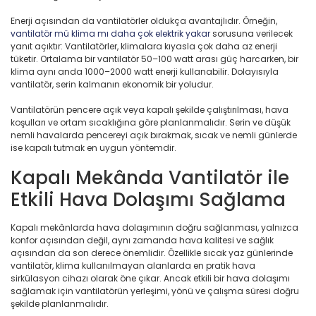
Enerji açısından da vantilatörler oldukça avantajlıdır. Örneğin,
vantilatör mü klima mı daha çok elektrik yakar
sorusuna verilecek
yanıt açıktır: Vantilatörler, klimalara kıyasla çok daha az enerji
tüketir. Ortalama bir vantilatör 50–100 watt arası güç harcarken, bir
klima aynı anda 1000–2000 watt enerji kullanabilir. Dolayısıyla
vantilatör, serin kalmanın ekonomik bir yoludur.
Vantilatörün pencere açık veya kapalı şekilde çalıştırılması, hava
koşulları ve ortam sıcaklığına göre planlanmalıdır. Serin ve düşük
nemli havalarda pencereyi açık bırakmak, sıcak ve nemli günlerde
ise kapalı tutmak en uygun yöntemdir.
Kapalı Mekânda Vantilatör ile
Etkili Hava Dolaşımı Sağlama
Kapalı mekânlarda hava dolaşımının doğru sağlanması, yalnızca
konfor açısından değil, aynı zamanda hava kalitesi ve sağlık
açısından da son derece önemlidir. Özellikle sıcak yaz günlerinde
vantilatör, klima kullanılmayan alanlarda en pratik hava
sirkülasyon cihazı olarak öne çıkar. Ancak etkili bir hava dolaşımı
sağlamak için vantilatörün yerleşimi, yönü ve çalışma süresi doğru
şekilde planlanmalıdır.