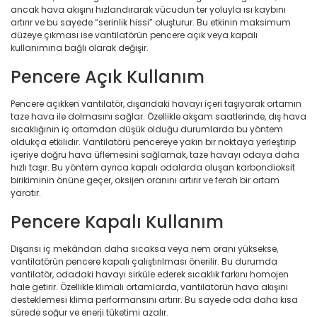
ancak hava akışını hızlandırarak vücudun ter yoluyla ısı kaybını
artırır ve bu sayede “serinlik hissi” oluşturur. Bu etkinin maksimum
düzeye çıkması ise vantilatörün pencere açık veya kapalı
kullanımına bağlı olarak değişir.
Pencere Açık Kullanım
Pencere açıkken vantilatör, dışarıdaki havayı içeri taşıyarak ortamın
taze hava ile dolmasını sağlar. Özellikle akşam saatlerinde, dış hava
sıcaklığının iç ortamdan düşük olduğu durumlarda bu yöntem
oldukça etkilidir. Vantilatörü pencereye yakın bir noktaya yerleştirip
içeriye doğru hava üflemesini sağlamak, taze havayı odaya daha
hızlı taşır. Bu yöntem ayrıca kapalı odalarda oluşan karbondioksit
birikiminin önüne geçer, oksijen oranını artırır ve ferah bir ortam
yaratır.
Pencere Kapalı Kullanım
Dışarısı iç mekândan daha sıcaksa veya nem oranı yüksekse,
vantilatörün pencere kapalı çalıştırılması önerilir. Bu durumda
vantilatör, odadaki havayı sirküle ederek sıcaklık farkını homojen
hale getirir. Özellikle klimalı ortamlarda, vantilatörün hava akışını
desteklemesi klima performansını artırır. Bu sayede oda daha kısa
sürede soğur ve enerji tüketimi azalır.