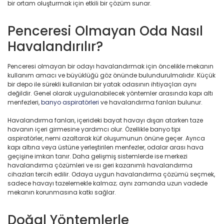
bir ortam oluşturmak için etkili bir çözüm sunar.
Penceresi Olmayan Oda Nasıl
Havalandırılır?
Penceresi olmayan bir odayı havalandırmak için öncelikle mekanın
kullanım amacı ve büyüklüğü göz önünde bulundurulmalıdır. Küçük
bir depo ile sürekli kullanılan bir yatak odasının ihtiyaçları aynı
değildir. Genel olarak uygulanabilecek yöntemler arasında kapı altı
menfezleri,
banyo aspiratörleri
ve havalandırma fanları bulunur.
Havalandırma fanları, içerideki bayat havayı dışarı atarken taze
havanın içeri girmesine yardımcı olur. Özellikle banyo tipi
aspiratörler, nemi azaltarak küf oluşumunun önüne geçer. Ayrıca
kapı altına veya üstüne yerleştirilen menfezler, odalar arası hava
geçişine imkan tanır. Daha gelişmiş sistemlerde ise merkezi
havalandırma çözümleri ve ısı geri kazanımlı havalandırma
cihazları tercih edilir. Odaya uygun havalandırma çözümü seçmek,
sadece havayı tazelemekle kalmaz; aynı zamanda uzun vadede
mekanın korunmasına katkı sağlar.
Doğal Yöntemlerle