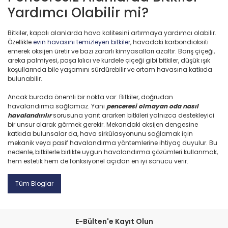
Yardımcı Olabilir mi?
Bitkiler, kapalı alanlarda hava kalitesini artırmaya yardımcı olabilir.
Özellikle
evin havasını temizleyen bitkiler
, havadaki karbondioksiti
emerek oksijen üretir ve bazı zararlı kimyasalları azaltır. Barış çiçeği,
areka palmiyesi, paşa kılıcı ve kurdele çiçeği gibi bitkiler, düşük ışık
koşullarında bile yaşamını sürdürebilir ve ortam havasına katkıda
bulunabilir.
Ancak burada önemli bir nokta var: Bitkiler, doğrudan
havalandırma sağlamaz. Yani
penceresi olmayan oda nasıl
havalandırılır
sorusuna yanıt ararken bitkileri yalnızca destekleyici
bir unsur olarak görmek gerekir. Mekandaki oksijen dengesine
katkıda bulunsalar da, hava sirkülasyonunu sağlamak için
mekanik veya pasif havalandırma yöntemlerine ihtiyaç duyulur. Bu
nedenle, bitkilerle birlikte uygun havalandırma çözümleri kullanmak,
hem estetik hem de fonksiyonel açıdan en iyi sonucu verir.
Tüm Bloglar
E-Bülten'e Kayıt Olun