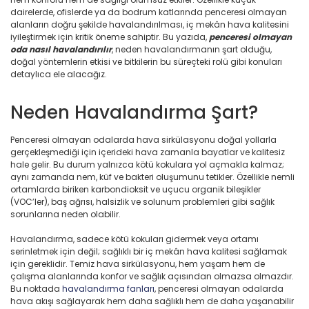
dairelerde, ofislerde ya da bodrum katlarında penceresi olmayan
alanların doğru şekilde havalandırılması, iç mekân hava kalitesini
iyileştirmek için kritik öneme sahiptir. Bu yazıda,
penceresi olmayan
oda nasıl havalandırılır
, neden havalandırmanın şart olduğu,
doğal yöntemlerin etkisi ve bitkilerin bu süreçteki rolü gibi konuları
detaylıca ele alacağız.
Neden Havalandırma Şart?
Penceresi olmayan odalarda hava sirkülasyonu doğal yollarla
gerçekleşmediği için içerideki hava zamanla bayatlar ve kalitesiz
hale gelir. Bu durum yalnızca kötü kokulara yol açmakla kalmaz;
aynı zamanda nem, küf ve bakteri oluşumunu tetikler. Özellikle nemli
ortamlarda biriken karbondioksit ve uçucu organik bileşikler
(VOC’ler), baş ağrısı, halsizlik ve solunum problemleri gibi sağlık
sorunlarına neden olabilir.
Havalandırma, sadece kötü kokuları gidermek veya ortamı
serinletmek için değil; sağlıklı bir iç mekân hava kalitesi sağlamak
için gereklidir. Temiz hava sirkülasyonu, hem yaşam hem de
çalışma alanlarında konfor ve sağlık açısından olmazsa olmazdır.
Bu noktada
havalandırma fanları
, penceresi olmayan odalarda
hava akışı sağlayarak hem daha sağlıklı hem de daha yaşanabilir