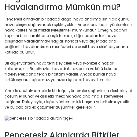
Havalandırma Mümkün mü?
Penceresi olmayan bir odada doğal havalandırma sınırlıdır, çünkü
hava akışını sağlayacak açıklık yoktur. Ancak bazı basit yöntemlerle
hava kalitesini bir miktar iyileştirmek mümkündür. Örneğin, odanın
kapısını belirli aralıklarla açık tutmak, diğer odalardaki hava
akışından yararlanmayı sağlar. Koridor veya diğer odalarla
bağlantılı havalandırma menfezleri de pasif hava sirkülasyonuna
katkıda bulunur.
Bir diğer yöntem, hava temizleyicileri veya iyonizer cihazlar
kullanmaktır. Bu cihazlar, havadaki toz, polen ve kötü kokuları
filtreleyerek daha ferah bir ortam yaratır. Ancak bunlar hava
sirkülasyonu sağlamaz; yalnızca içerdeki havayı temizler.
Yine de unutulmamalıdır ki, doğal yöntemler çoğunlukla destekleyici
çözümler sunar ve asıl etki mekanik havalandırma sistemleriyle
sağlanır. Dolayısıyla, doğal yöntemler tek başına yeterli olmayabilir
ve bu odalara ek çözümler düşünmek gerekebilir.
Penceresiz Alanlarda Bitkiler