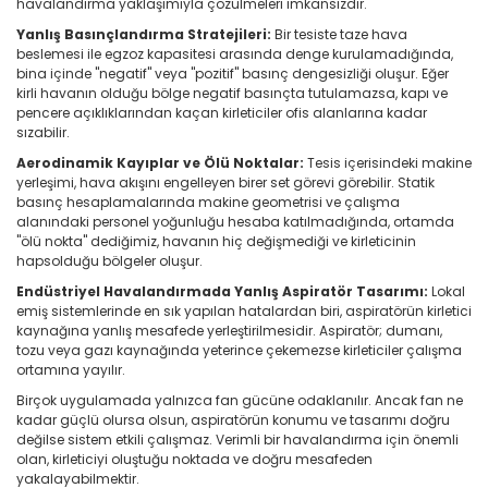
havalandırma yaklaşımıyla çözülmeleri imkansızdır.
Yanlış Basınçlandırma Stratejileri:
Bir tesiste taze hava
beslemesi ile egzoz kapasitesi arasında denge kurulamadığında,
bina içinde "negatif" veya "pozitif" basınç dengesizliği oluşur. Eğer
kirli havanın olduğu bölge negatif basınçta tutulamazsa, kapı ve
pencere açıklıklarından kaçan kirleticiler ofis alanlarına kadar
sızabilir.
Aerodinamik Kayıplar ve Ölü Noktalar:
Tesis içerisindeki makine
yerleşimi, hava akışını engelleyen birer set görevi görebilir. Statik
basınç hesaplamalarında makine geometrisi ve çalışma
alanındaki personel yoğunluğu hesaba katılmadığında, ortamda
"ölü nokta" dediğimiz, havanın hiç değişmediği ve kirleticinin
hapsolduğu bölgeler oluşur.
Endüstriyel Havalandırmada Yanlış Aspiratör Tasarımı:
Lokal
emiş sistemlerinde en sık yapılan hatalardan biri, aspiratörün kirletici
kaynağına yanlış mesafede yerleştirilmesidir. Aspiratör; dumanı,
tozu veya gazı kaynağında yeterince çekemezse kirleticiler çalışma
ortamına yayılır.
Birçok uygulamada yalnızca fan gücüne odaklanılır. Ancak fan ne
kadar güçlü olursa olsun, aspiratörün konumu ve tasarımı doğru
değilse sistem etkili çalışmaz. Verimli bir havalandırma için önemli
olan, kirleticiyi oluştuğu noktada ve doğru mesafeden
yakalayabilmektir.