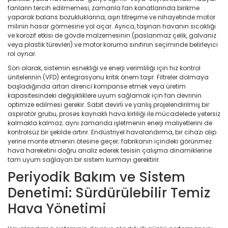
fanların tercih edilmemesi, zamanla fan kanatlarında birikme
yaparak balans bozukluklarına, aşırı titreşime ve nihayetinde motor
milinin hasar görmesine yol açar. Ayrıca, taşınan havanın sıcaklığı
ve korozif etkisi de gövde malzemesinin (paslanmaz çelik, galvaniz
veya plastik türevleri) ve motor koruma sınıfının seçiminde belirleyici
rol oynar.
Son olarak, sistemin esnekliği ve enerji verimliliği için hız kontrol
ünitelerinin (VFD) entegrasyonu kritik önem taşır. Filtreler dolmaya
başladığında artan direnci kompanse etmek veya üretim
kapasitesindeki değişikliklere uyum sağlamak için fan devrinin
optimize edilmesi gerekir. Sabit devirli ve yanlış projelendirilmiş bir
aspiratör grubu, proses kaynaklı hava kirliliği ile mücadelede yetersiz
kalmakla kalmaz; aynı zamanda işletmenin enerji maliyetlerini de
kontrolsüz bir şekilde artırır. Endüstriyel havalandırma, bir cihazı alıp
yerine monte etmenin ötesine geçer; fabrikanın içindeki görünmez
hava hareketini doğru analiz ederek tesisin çalışma dinamiklerine
tam uyum sağlayan bir sistem kurmayı gerektirir.
Periyodik Bakım ve Sistem
Denetimi: Sürdürülebilir Temiz
Hava Yönetimi