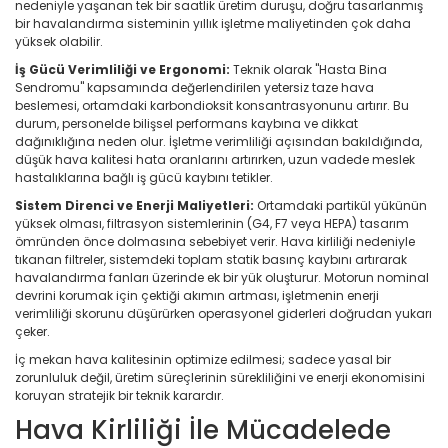
nedeniyle yaşanan tek bir saatlik üretim duruşu, doğru tasarlanmış
bir havalandırma sisteminin yıllık işletme maliyetinden çok daha
yüksek olabilir.
İş Gücü Verimliliği ve Ergonomi:
Teknik olarak "Hasta Bina
Sendromu" kapsamında değerlendirilen yetersiz taze hava
beslemesi, ortamdaki karbondioksit konsantrasyonunu artırır. Bu
durum, personelde bilişsel performans kaybına ve dikkat
dağınıklığına neden olur. İşletme verimliliği açısından bakıldığında,
düşük hava kalitesi hata oranlarını artırırken, uzun vadede meslek
hastalıklarına bağlı iş gücü kaybını tetikler.
Sistem Direnci ve Enerji Maliyetleri:
Ortamdaki partikül yükünün
yüksek olması, filtrasyon sistemlerinin (G4, F7 veya HEPA) tasarım
ömründen önce dolmasına sebebiyet verir. Hava kirliliği nedeniyle
tıkanan filtreler, sistemdeki toplam statik basınç kaybını artırarak
havalandırma fanları üzerinde ek bir yük oluşturur. Motorun nominal
devrini korumak için çektiği akımın artması, işletmenin enerji
verimliliği skorunu düşürürken operasyonel giderleri doğrudan yukarı
çeker.
İç mekan hava kalitesinin optimize edilmesi; sadece yasal bir
zorunluluk değil, üretim süreçlerinin sürekliliğini ve enerji ekonomisini
koruyan stratejik bir teknik karardır.
Hava Kirliliği İle Mücadelede