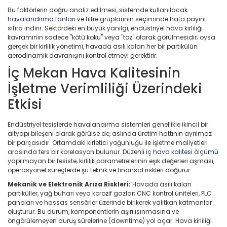
Bu faktörlerin doğru analiz edilmesi, sistemde kullanılacak
havalandırma fanları
ve filtre gruplarının seçiminde hata payını
sıfıra indirir. Sektördeki en büyük yanılgı, endüstriyel hava kirliliği
kavramının sadece "kötü koku" veya "toz" olarak görülmesidir; oysa
gerçek bir kirlilik yönetimi, havada asılı kalan her bir partikülün
aerodinamik davranışını kontrol etmeyi gerektirir.
İç Mekan Hava Kalitesinin
İşletme Verimliliği Üzerindeki
Etkisi
Endüstriyel tesislerde havalandırma sistemleri genellikle ikincil bir
altyapı bileşeni olarak görülse de, aslında üretim hattının ayrılmaz
bir parçasıdır. Ortamdaki kirletici yoğunluğu ile işletme maliyetleri
arasında ters bir korelasyon bulunur. Düzenli
iç hava kalitesi ölçümü
yapılmayan bir tesiste, kirlilik parametrelerinin eşik değerleri aşması,
operasyonel süreçlerde şu teknik ve finansal riskleri doğurur:
Mekanik ve Elektronik Arıza Riskleri:
Havada asılı kalan
partiküller, yağ buharı veya korozif gazlar; CNC kontrol üniteleri, PLC
panoları ve hassas sensörler üzerinde birikerek yalıtkan katmanlar
oluşturur. Bu durum, komponentlerin aşırı ısınmasına ve
öngörülemeyen duruş sürelerine (downtime) yol açar. Hava kirliliği