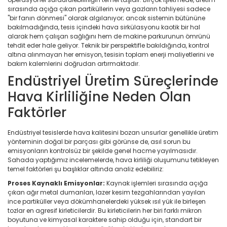
sırasında açığa çıkan partiküllerin veya gazların tahliyesi sadece
"bir fanın dönmesi" olarak algılanıyor; ancak sistemin bütününe
bakılmadığında, tesis içindeki hava sirkülasyonu kaotik bir hal
alarak hem çalışan sağlığını hem de makine parkurunun ömrünü
tehdit eder hale geliyor. Teknik bir perspektifle bakıldığında, kontrol
altına alınmayan her emisyon, tesisin toplam enerji maliyetlerini ve
bakım kalemlerini doğrudan artırmaktadır.
Endüstriyel Üretim Süreçlerinde
Hava Kirliliğine Neden Olan
Faktörler
Endüstriyel tesislerde hava kalitesini bozan unsurlar genellikle üretim
yönteminin doğal bir parçası gibi görünse de, asıl sorun bu
emisyonların kontrolsüz bir şekilde genel hacme yayılmasıdır.
Sahada yaptığımız incelemelerde, hava kirliliği oluşumunu tetikleyen
temel faktörleri şu başlıklar altında analiz edebiliriz:
Proses Kaynaklı Emisyonlar:
Kaynak işlemleri sırasında açığa
çıkan ağır metal dumanları, lazer kesim tezgahlarından yayılan
ince partiküller veya dökümhanelerdeki yüksek ısıl yük ile birleşen
tozlar en agresif kirleticilerdir. Bu kirleticilerin her biri farklı mikron
boyutuna ve kimyasal karaktere sahip olduğu için, standart bir