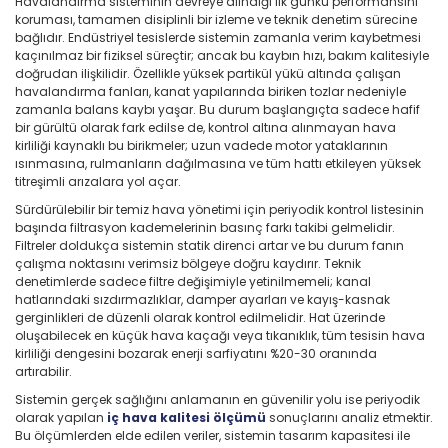
Havalandırma sisteminin devreye alındığı ilk günkü performansını
koruması, tamamen disiplinli bir izleme ve teknik denetim sürecine
bağlıdır. Endüstriyel tesislerde sistemin zamanla verim kaybetmesi
kaçınılmaz bir fiziksel süreçtir; ancak bu kaybın hızı, bakım kalitesiyle
doğrudan ilişkilidir. Özellikle yüksek partikül yükü altında çalışan
havalandırma fanları, kanat yapılarında biriken tozlar nedeniyle
zamanla balans kaybı yaşar. Bu durum başlangıçta sadece hafif
bir gürültü olarak fark edilse de, kontrol altına alınmayan hava
kirliliği kaynaklı bu birikmeler; uzun vadede motor yataklarının
ısınmasına, rulmanların dağılmasına ve tüm hattı etkileyen yüksek
titreşimli arızalara yol açar.
Sürdürülebilir bir temiz hava yönetimi için periyodik kontrol listesinin
başında filtrasyon kademelerinin basınç farkı takibi gelmelidir.
Filtreler doldukça sistemin statik direnci artar ve bu durum fanın
çalışma noktasını verimsiz bölgeye doğru kaydırır. Teknik
denetimlerde sadece filtre değişimiyle yetinilmemeli; kanal
hatlarındaki sızdırmazlıklar, damper ayarları ve kayış-kasnak
gerginlikleri de düzenli olarak kontrol edilmelidir. Hat üzerinde
oluşabilecek en küçük hava kaçağı veya tıkanıklık, tüm tesisin hava
kirliliği dengesini bozarak enerji sarfiyatını %20-30 oranında
artırabilir.
Sistemin gerçek sağlığını anlamanın en güvenilir yolu ise periyodik
olarak yapılan
iç hava kalitesi ölçümü
sonuçlarını analiz etmektir.
Bu ölçümlerden elde edilen veriler, sistemin tasarım kapasitesi ile