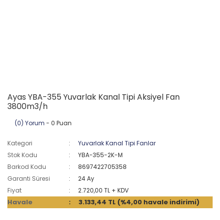
Ayas YBA-355 Yuvarlak Kanal Tipi Aksiyel Fan
3800m3/h
(0) Yorum
- 0 Puan
Kategori
Yuvarlak Kanal Tipi Fanlar
Stok Kodu
YBA-355-2K-M
Barkod Kodu
8697422705358
Garanti Süresi
24 Ay
Fiyat
2.720,00 TL + KDV
Havale
3.133,44 TL (%4,00 havale indirimi)