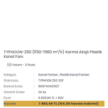
TYPHOON-250 (1150-1560 m³/h) Karma Akışlı Plastik
Kanal Fanı
(0) Yorum
- 0 Puan
Kategori
Kanal Fanları
,
Plastik Kanal Fanları
Stok Kodu
TYPHOON 250 2SP
Barkod Kodu
869740431327
Garanti Süresi
24 Ay
Fiyat
6.825,94 TL + KDV
Havale
7.863,48 TL (%4,00 havale indirimi)