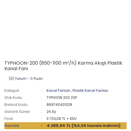
TYPHOON-200 (850-1100 m³/h) Karma Akışlı Plastik
Kanal Fanı
(0) Yorum
- 0 Puan
Kategori
Kanal Fanları
,
Plastik Kanal Fanları
Stok Kodu
TYPHOON 200 2SP
Barkod Kodu
869740431328
Garanti Süresi
24 Ay
Fiyat
3.703,08 TL + KDV
Havale
4.265,94 TL (%4,00 havale indirimi)