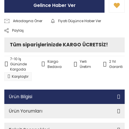
Gelince Haber Ver
Arkadaşına Öner
Fiyatı Düşünce Haber Ver
Paylaş
Tüm siparişlerinizde KARGO ÜCRETSİZ!
7-10 İş
Kargo
Yerli
2 Yıl
Gününde
Bedava
Üretim
Garanti
Kargoda
Karşılaştır
Ürün Bilgisi
Ürün Yorumları