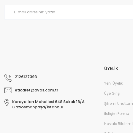
ÜYELİK
2126127393
Yeni Üyelik
eticaret@ayas.com.tr
Üye Girişi
Karayolları Mahallesi 648.Sokak 18/A
Şifremi Unuttum
Gaziosmanpaşa/İstanbul
İletişim Formu
Havale Bildirim