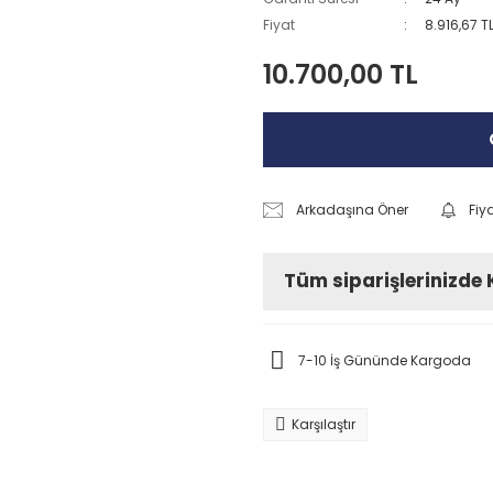
Fiyat
8.916,67 T
10.700,00 TL
Arkadaşına Öner
Fiy
Tüm siparişlerinizde
7-10 İş Gününde Kargoda
Karşılaştır