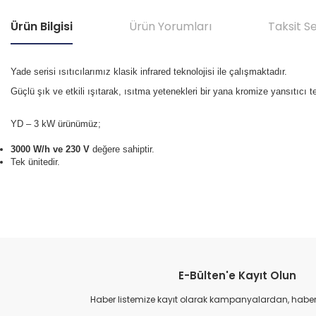
Ürün Bilgisi
Ürün Yorumları
Taksit S
Yade serisi ısıtıcılarımız klasik infrared teknolojisi ile çalışmaktadır.
Güçlü şık ve etkili ışıtarak, ısıtma yetenekleri bir yana kromize yansıtıcı t
YD – 3 kW ürünümüz;
3000 W/h ve 230 V
değere sahiptir.
Tek ünitedir.
E-Bülten'e Kayıt Olun
Haber listemize kayıt olarak kampanyalardan, haberda