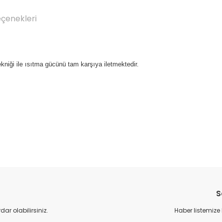
eçenekleri
ekniği ile ısıtma gücünü tam karşıya iletmektedir.
Bu ürüne ilk yorumu siz yapın!
S
Yorum Yaz
r olabilirsiniz.
Haber listemize