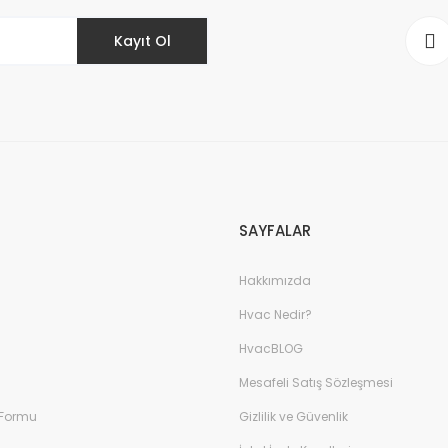
Kayıt Ol
SAYFALAR
Hakkımızda
Hvac Nedir?
HvacBLOG
Mesafeli Satış Sözleşmesi
 Formu
Gizlilik ve Güvenlik