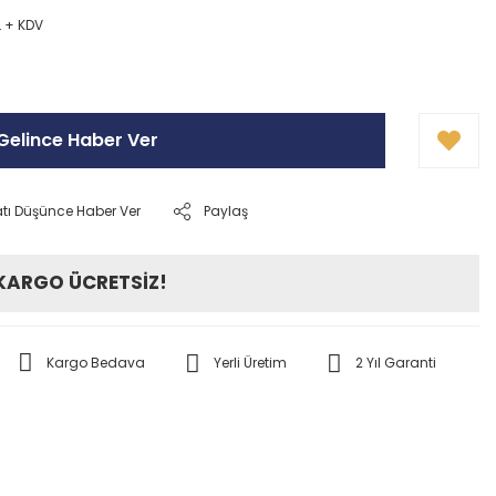
L + KDV
Gelince Haber Ver
atı Düşünce Haber Ver
Paylaş
 KARGO ÜCRETSİZ!
Kargo Bedava
Yerli Üretim
2 Yıl Garanti