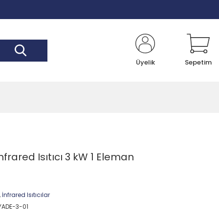
Üyelik
Sepetim
nfrared Isıtıcı 3 kW 1 Eleman
,
İnfrared Isıtıcılar
-YADE-3-01