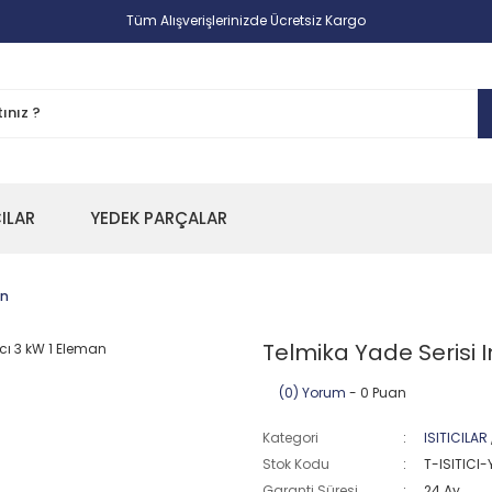
Tüm Alışverişlerinizde Ücretsiz Kargo
CILAR
YEDEK PARÇALAR
an
Telmika Yade Serisi I
(0) Yorum
- 0 Puan
Kategori
ISITICILAR
Stok Kodu
T-ISITICI
Garanti Süresi
24 Ay