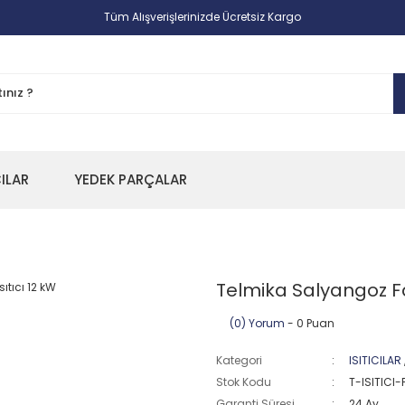
Tüm Alışverişlerinizde Ücretsiz Kargo
CILAR
YEDEK PARÇALAR
Telmika Salyangoz Fan
(0) Yorum
- 0 Puan
Kategori
ISITICILAR
Stok Kodu
T-ISITICI-
Garanti Süresi
24 Ay