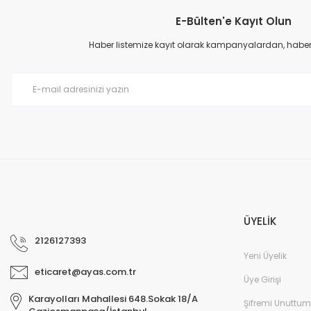
E-Bülten'e Kayıt Olun
Haber listemize kayıt olarak kampanyalardan, haberda
ÜYELİK
2126127393
Yeni Üyelik
eticaret@ayas.com.tr
Üye Girişi
Karayolları Mahallesi 648.Sokak 18/A
Şifremi Unuttum