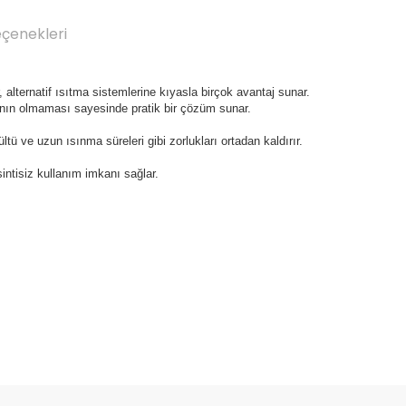
eçenekleri
r, alternatif ısıtma sistemlerine kıyasla birçok avantaj sunar.
ının olmaması sayesinde pratik bir çözüm sunar.
ltü ve uzun ısınma süreleri gibi zorlukları ortadan kaldırır.
ntisiz kullanım imkanı sağlar.
Bu ürüne ilk yorumu siz yapın!