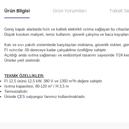
Ürün Bilgisi
Ürün Yorumları
Taksit S
Geniş kapalı alanlarda hızlı ve kaliteli elektrikli ısıtma sağlayan bu cihazla
Düşük kurulum maliyeti, temiz kullanım, güvenli çalışma ve baca kayıplar
Katı ve sıvı yakıtlı sistemlerde karşılaşılan stoklama, güvenlik riskleri, gürü
FI ısıtıcılar -50 dereceye kadar çalışabilme özelliğine sahiptir.
Açıldığı anda ısıtma sağlaması ve endüstriyel tasarımı sayesinde 7/24 kesi
Ürünler yerli üretimdir.
TEKNİK ÖZELLİKLER:
FI 12,5 ürünü 12,5 kW, 380 V ve 1350 m³/h değere sahiptir.
Isıtma kapasitesi, 80-120 m² / H:3,5 m
Termostatlıdır.
Üründe
ÇES
salyangoz fanımız kullanılmaktadır.