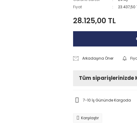
Fiyat
23.437,50 
28.125,00 TL
Arkadaşına Öner
Fiy
Tüm siparişlerinizde
7-10 İş Gününde Kargoda
Karşılaştır