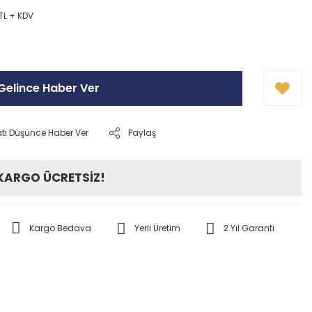
TL + KDV
Gelince Haber Ver
atı Düşünce Haber Ver
Paylaş
 KARGO ÜCRETSİZ!
Kargo Bedava
Yerli Üretim
2 Yıl Garanti