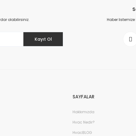
S
Yorum Yaz
r olabilirsiniz.
Haber listemize
Kayıt Ol
SAYFALAR
Hakkımızda
Hvac Nedir?
HvacBLOG