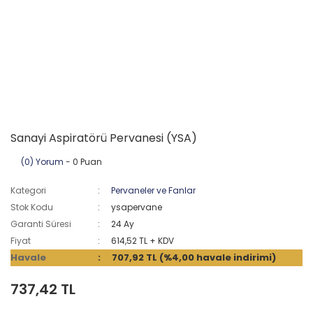
Sanayi Aspiratörü Pervanesi (YSA)
(0) Yorum
- 0 Puan
Kategori
Pervaneler ve Fanlar
Stok Kodu
ysapervane
Garanti Süresi
24 Ay
Fiyat
614,52 TL + KDV
Havale
707,92 TL (%4,00 havale indirimi)
737,42 TL