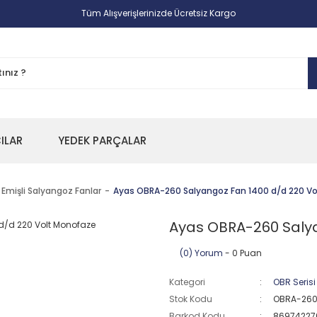
Tüm Alışverişlerinizde Ücretsiz Kargo
CILAR
YEDEK PARÇALAR
 Emişli Salyangoz Fanlar
Ayas OBRA-260 Salyangoz Fan 1400 d/d 220 V
Ayas OBRA-260 Salya
(0) Yorum
- 0 Puan
Kategori
OBR Serisi
Stok Kodu
OBRA-26
Barkod Kodu
86974227