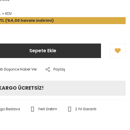
L + KDV
 TL (%4,00 havale indirimi)
Sepete Ekle
atı Düşünce Haber Ver
Paylaş
 KARGO ÜCRETSİZ!
rgo Bedava
Yerli Üretim
2 Yıl Garanti