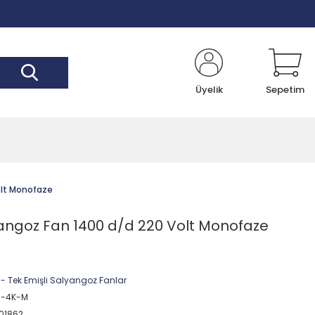
Üyelik
Sepetim
olt Monofaze
ngoz Fan 1400 d/d 220 Volt Monofaze
 - Tek Emişli Salyangoz Fanlar
0-4K-M
01862