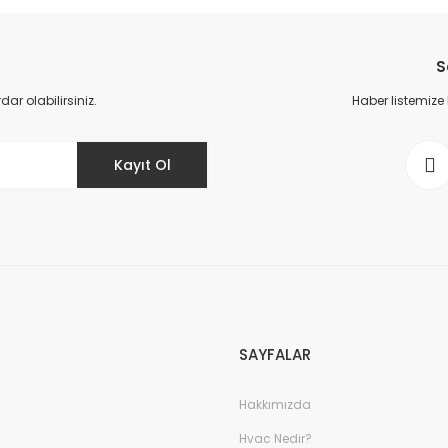
Bu ürüne ilk yorumu siz yapın!
S
Yorum Yaz
r olabilirsiniz.
Haber listemize
Kayıt Ol
SAYFALAR
Hakkımızda
Hvac Nedir?