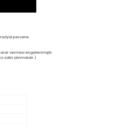
c radyal pervane
zarar vermesi engellenmiştir.
i satın alınmalıdır.)