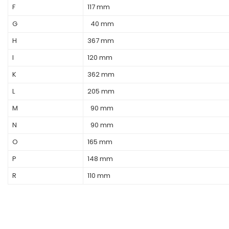
F
117 mm
G
40 mm
H
367 mm
I
120 mm
K
362 mm
L
205 mm
M
90 mm
N
90 mm
O
165 mm
P
148 mm
R
110 mm