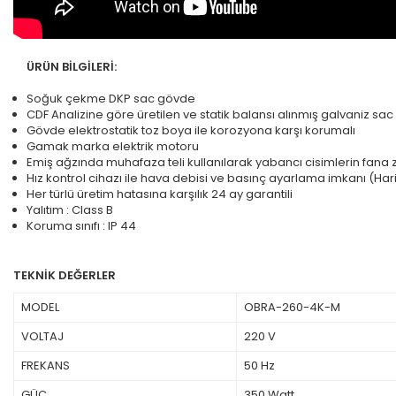
ÜRÜN BİLGİLERİ:
Soğuk çekme DKP sac gövde
CDF Analizine göre üretilen ve statik balansı alınmış galvaniz sa
Gövde elektrostatik toz boya ile korozyona karşı korumalı
Gamak marka elektrik motoru
Emiş ağzında muhafaza teli kullanılarak yabancı cisimlerin fana 
Hız kontrol cihazı ile hava debisi ve basınç ayarlama imkanı (Haric
Her türlü üretim hatasına karşılık 24 ay garantili
Yalıtım : Class B
Koruma sınıfı : IP 44
TEKNİK DEĞERLER
MODEL
OBRA-260-4K-M
VOLTAJ
220 V
FREKANS
50 Hz
GÜÇ
350 Watt