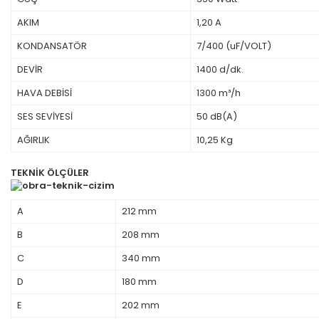
AKIM
1,20 A
KONDANSATÖR
7/400 (uF/VOLT)
DEVİR
1400 d/dk.
HAVA DEBİSİ
1300 m³/h
SES SEVİYESİ
50 dB(A)
AĞIRLIK
10,25 Kg
TEKNİK ÖLÇÜLER
A
212 mm
B
208 mm
C
340 mm
D
180 mm
E
202 mm