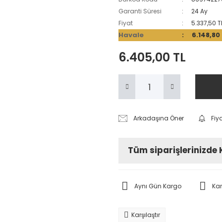
Garanti Süresi
24 Ay
Fiyat
5.337,50 T
Havale
6.148,80
6.405,00 TL
Arkadaşına Öner
Fiy
Tüm siparişlerinizde
Aynı Gün Kargo
Ka
Karşılaştır