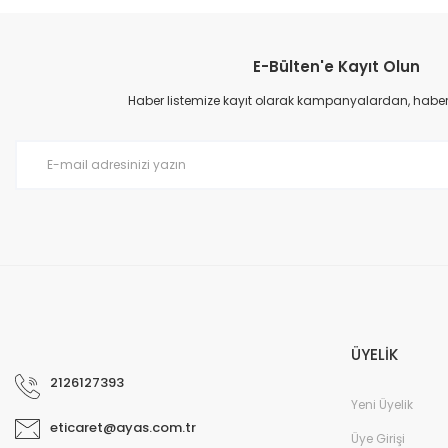
E-Bülten'e Kayıt Olun
Haber listemize kayıt olarak kampanyalardan, haberda
ÜYELİK
2126127393
Yeni Üyelik
eticaret@ayas.com.tr
Üye Girişi