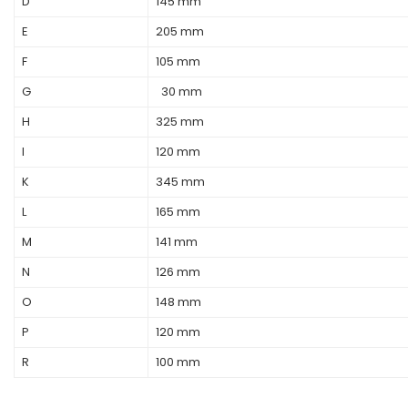
D
145 mm
E
205 mm
F
105 mm
G
30 mm
H
325 mm
I
120 mm
K
345 mm
L
165 mm
M
141 mm
N
126 mm
O
148 mm
P
120 mm
R
100 mm