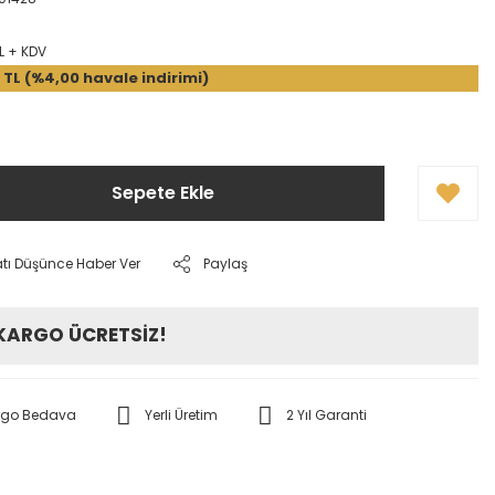
L + KDV
 TL (%4,00 havale indirimi)
Sepete Ekle
atı Düşünce Haber Ver
Paylaş
 KARGO ÜCRETSİZ!
rgo Bedava
Yerli Üretim
2 Yıl Garanti