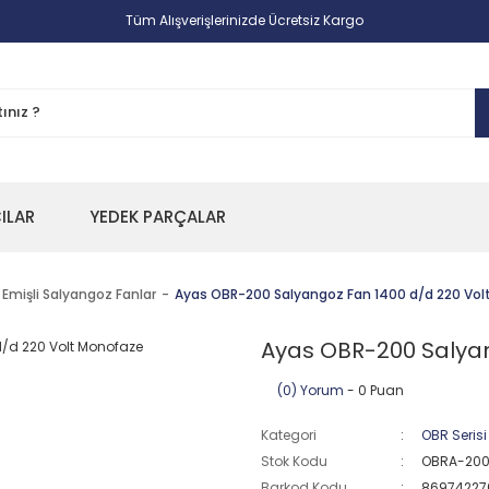
Tüm Alışverişlerinizde Ücretsiz Kargo
CILAR
YEDEK PARÇALAR
 Emişli Salyangoz Fanlar
Ayas OBR-200 Salyangoz Fan 1400 d/d 220 Vo
Ayas OBR-200 Salyan
(0) Yorum
- 0 Puan
Kategori
OBR Serisi
Stok Kodu
OBRA-20
Barkod Kodu
86974227