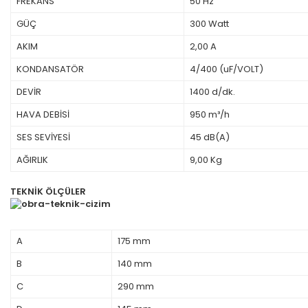
FREKANS
50 Hz
GÜÇ
300 Watt
AKIM
2,00 A
KONDANSATÖR
4/400 (uF/VOLT)
DEVİR
1400 d/dk.
HAVA DEBİSİ
950 m³/h
SES SEVİYESİ
45 dB(A)
AĞIRLIK
9,00 Kg
TEKNİK ÖLÇÜLER
A
175 mm
B
140 mm
C
290 mm