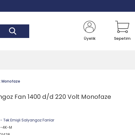
Üyelik
Sepetim
lt Monofaze
goz Fan 1400 d/d 220 Volt Monofaze
 - Tek Emişli Salyangoz Fanlar
0-4K-M
01428