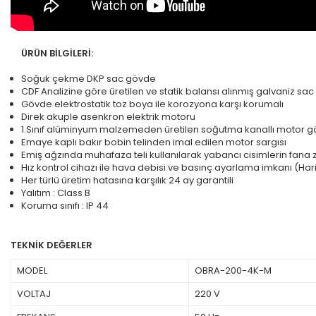
ÜRÜN BİLGİLERİ:
Soğuk çekme DKP sac gövde
CDF Analizine göre üretilen ve statik balansı alınmış galvaniz sa
Gövde elektrostatik toz boya ile korozyona karşı korumalı
Direk akuple asenkron elektrik motoru
1.Sınıf alüminyum malzemeden üretilen soğutma kanallı motor g
Emaye kaplı bakır bobin telinden imal edilen motor sargısı
Emiş ağzında muhafaza teli kullanılarak yabancı cisimlerin fana 
Hız kontrol cihazı ile hava debisi ve basınç ayarlama imkanı (Haric
Her türlü üretim hatasına karşılık 24 ay garantili
Yalıtım : Class B
Koruma sınıfı : IP 44
TEKNİK DEĞERLER
MODEL
OBRA-200-4K-M
VOLTAJ
220 V