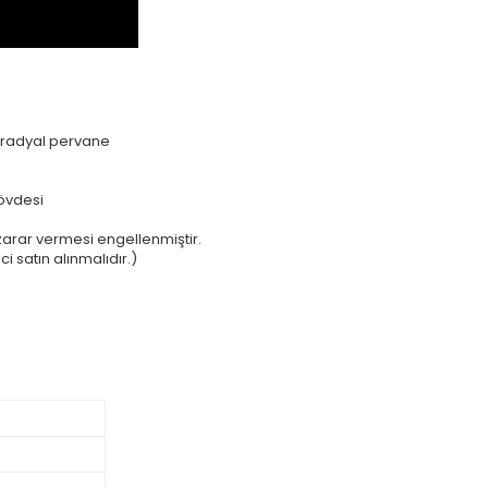
c radyal pervane
övdesi
zarar vermesi engellenmiştir.
i satın alınmalıdır.)