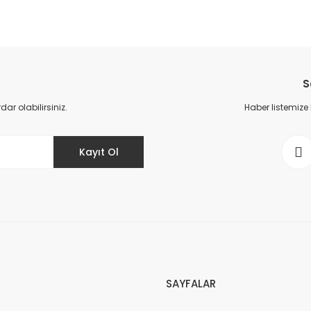
Bu ürüne ilk yorumu siz yapın!
S
Yorum Yaz
r olabilirsiniz.
Haber listemize
Kayıt Ol
SAYFALAR