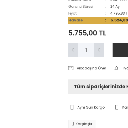
Garanti Süresi
24 Ay
Fiyat
4.795,83 T
Havale
5.524,80
5.755,00 TL
Arkadaşına Öner
Fiy
Tüm siparişlerinizde
Aynı Gün Kargo
Ka
Karşılaştır