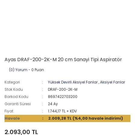
Ayas DRAF-200-2K-M 20 cm Sanayi Tipi Aspiratör
(0) Yorum
- 0 Puan
Kategori
Yüksek Devirli Aksiyel Fanlar
,
Aksiyel Fanlar
Stok Kodu
DRAF-200-2K-M
Barkod Kodu
8697422703200
Garanti Süresi
24 Ay
Fiyat
1.744,17 TL + KDV
Havale
2.009,28 TL (%4,00 havale indirimi)
2.093,00 TL