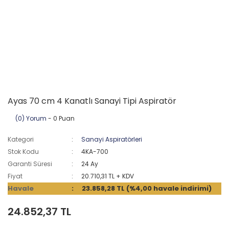
Ayas 70 cm 4 Kanatlı Sanayi Tipi Aspiratör
(0) Yorum
- 0 Puan
Kategori
Sanayi Aspiratörleri
Stok Kodu
4KA-700
Garanti Süresi
24 Ay
Fiyat
20.710,31 TL + KDV
Havale
23.858,28 TL (%4,00 havale indirimi)
24.852,37 TL