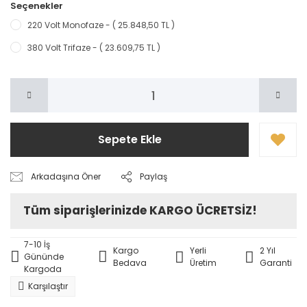
Seçenekler
220 Volt Monofaze - ( 25.848,50 TL )
380 Volt Trifaze - ( 23.609,75 TL )
Sepete Ekle
Arkadaşına Öner
Paylaş
Tüm siparişlerinizde KARGO ÜCRETSİZ!
7-10 İş
Kargo
Yerli
2 Yıl
Gününde
Bedava
Üretim
Garanti
Kargoda
Karşılaştır