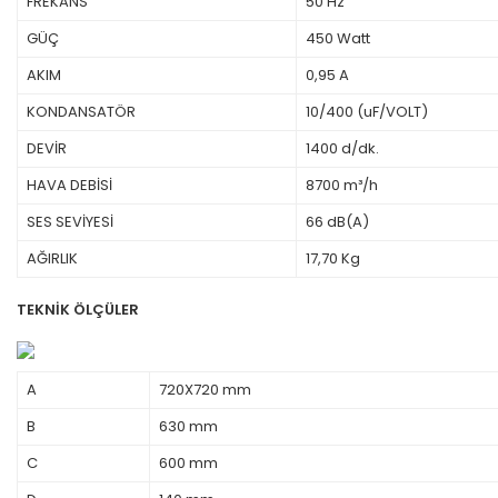
FREKANS
50 Hz
GÜÇ
450 Watt
AKIM
0,95 A
KONDANSATÖR
10/400 (uF/VOLT)
DEVİR
1400 d/dk.
HAVA DEBİSİ
8700 m³/h
SES SEVİYESİ
66 dB(A)
AĞIRLIK
17,70 Kg
TEKNİK ÖLÇÜLER
A
720X720 mm
B
630 mm
C
600 mm