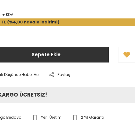
L + KDV
 TL (%4,00 havale indirimi)
Sepete Ekle
atı Düşünce Haber Ver
Paylaş
 KARGO ÜCRETSİZ!
rgo Bedava
Yerli Üretim
2 Yıl Garanti