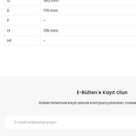
D
140 mm
E
170 mm
F
-
H
315 mm
H1
-
E-Bülten'e Kayıt Olun
Haber listemize kayıt olarak kampanyalardan, haberda