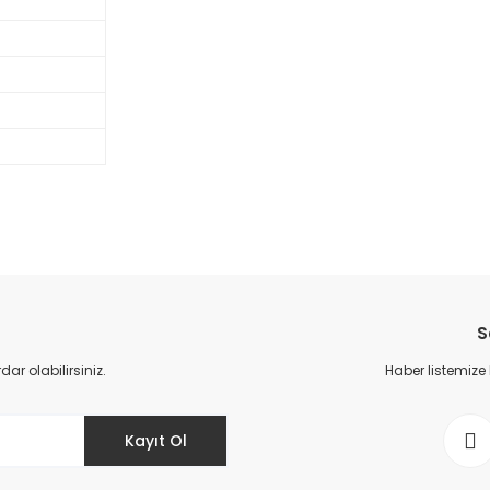
Bu ürüne ilk yorumu siz yapın!
S
Yorum Yaz
r olabilirsiniz.
Haber listemize
Kayıt Ol