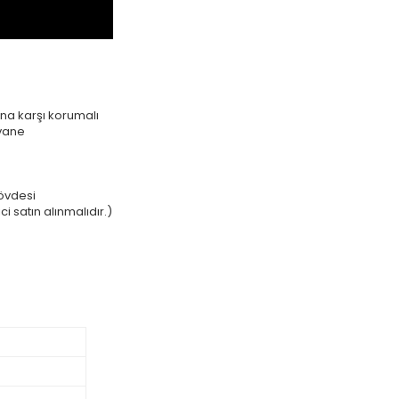
na karşı korumalı
rvane
övdesi
i satın alınmalıdır.)