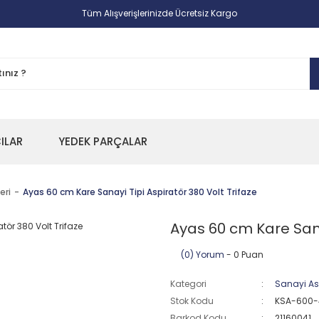
Tüm Alışverişlerinizde Ücretsiz Kargo
CILAR
YEDEK PARÇALAR
eri
Ayas 60 cm Kare Sanayi Tipi Aspiratör 380 Volt Trifaze
Ayas 60 cm Kare Sanay
(0) Yorum
- 0 Puan
Kategori
Sanayi Asp
Stok Kodu
KSA-600-
Barkod Kodu
21160041