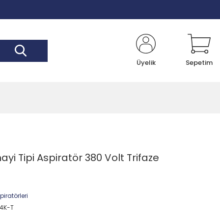
Üyelik
Sepetim
i Tipi Aspiratör 380 Volt Trifaze
iratörleri
4K-T