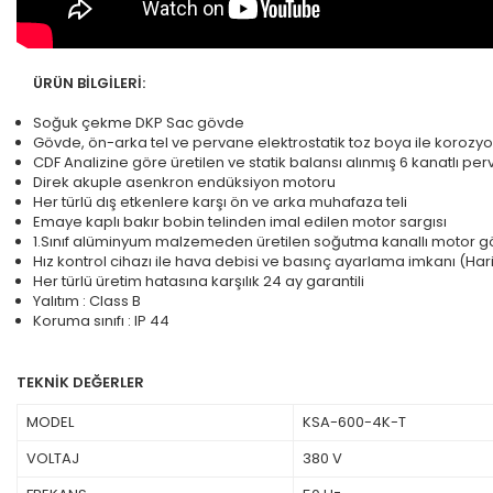
ÜRÜN BİLGİLERİ:
Soğuk çekme DKP Sac gövde
Gövde, ön-arka tel ve pervane elektrostatik toz boya ile korozyo
CDF Analizine göre üretilen ve statik balansı alınmış 6 kanatlı pe
Direk akuple asenkron endüksiyon motoru
Her türlü dış etkenlere karşı ön ve arka muhafaza teli
Emaye kaplı bakır bobin telinden imal edilen motor sargısı
1.Sınıf alüminyum malzemeden üretilen soğutma kanallı motor g
Hız kontrol cihazı ile hava debisi ve basınç ayarlama imkanı (Haric
Her türlü üretim hatasına karşılık 24 ay garantili
Yalıtım : Class B
Koruma sınıfı : IP 44
TEKNİK DEĞERLER
MODEL
KSA-600-4K-T
VOLTAJ
380 V