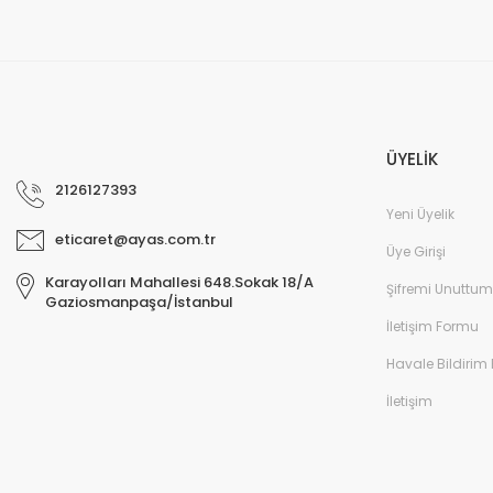
ÜYELİK
2126127393
Yeni Üyelik
eticaret@ayas.com.tr
Üye Girişi
Karayolları Mahallesi 648.Sokak 18/A
Şifremi Unuttum
Gaziosmanpaşa/İstanbul
İletişim Formu
Havale Bildirim
İletişim