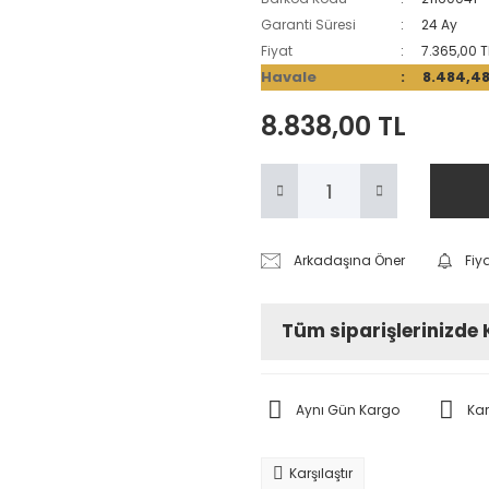
Garanti Süresi
24 Ay
Fiyat
7.365,00 T
Havale
8.484,48
8.838,00 TL
Arkadaşına Öner
Fiy
Tüm siparişlerinizde
Aynı Gün Kargo
Ka
Karşılaştır