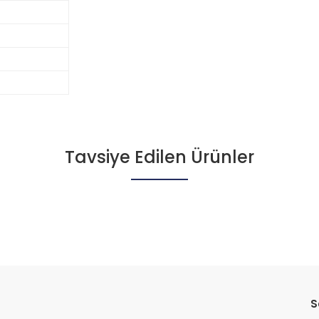
Tavsiye Edilen Ürünler
Bu ürüne ilk yorumu siz yapın!
Yorum Yaz
S