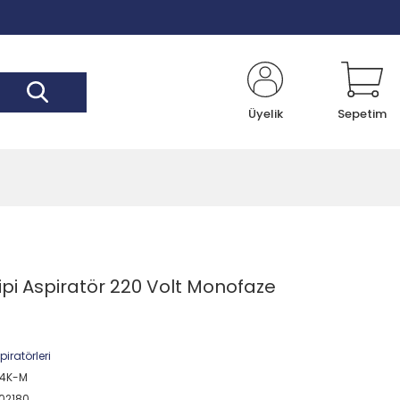
Üyelik
Sepetim
pi Aspiratör 220 Volt Monofaze
iratörleri
-4K-M
02180