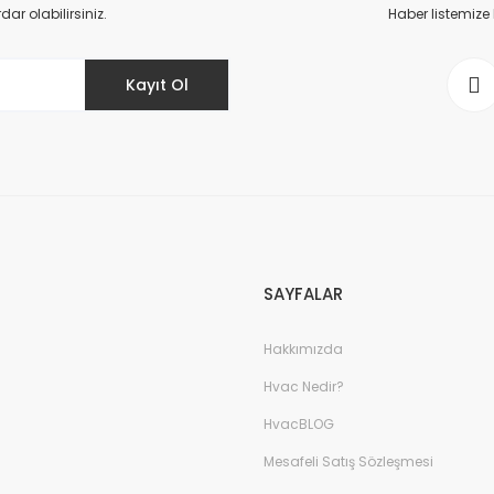
r olabilirsiniz.
Haber listemize
Ayas Galvaniz Panjur
Kayıt Ol
Ayas Dijital Fan Dimmer (2,5 A)
2.443,35 TL
1.138,80 TL
SAYFALAR
Hakkımızda
Hvac Nedir?
HvacBLOG
Mesafeli Satış Sözleşmesi