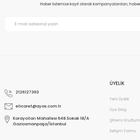
Haber listemize kayıt olarak kampanyalardan, haberda
Ayas 55 cm Kare Sanayi Tipi Aspiratör 220 Volt Monofaze
ÜYELİK
2126127393
8.465,00 TL
Yeni Üyelik
eticaret@ayas.com.tr
Üye Girişi
Karayolları Mahallesi 648.Sokak 18/A
Şifremi Unuttum
Gaziosmanpaşa/İstanbul
İletişim Formu