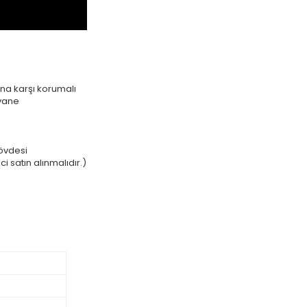
na karşı korumalı
rvane
övdesi
i satın alınmalıdır.)