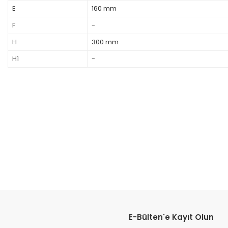
E
160 mm
F
-
H
300 mm
H1
-
E-Bülten'e Kayıt Olun