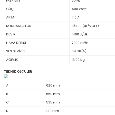
FREKANS
50 Hz
GÜÇ
400 Watt
AKIM
1,10 A
KONDANSATÖR
8/400 (uF/VOLT)
DEVİR
1400 d/dk.
HAVA DEBİSİ
7200 m³/h
SES SEVİYESİ
64 dB(A)
AĞIRLIK
13,00 Kg
TEKNİK ÖLÇÜLER
A
620 mm
B
560 mm
C
535 mm
D
140 mm