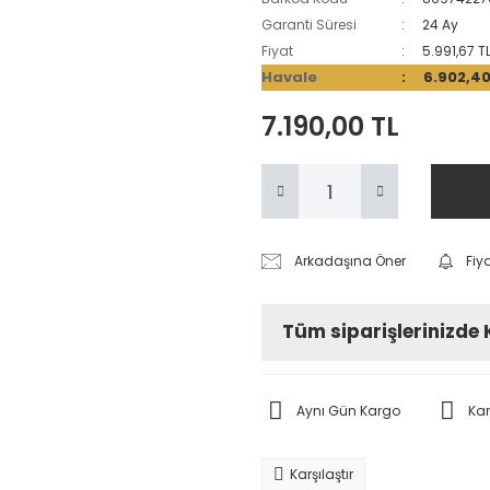
Garanti Süresi
24 Ay
Fiyat
5.991,67 T
Havale
6.902,40
7.190,00 TL
Arkadaşına Öner
Fiy
Tüm siparişlerinizde
Aynı Gün Kargo
Ka
Karşılaştır