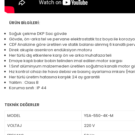
ÜRÜN BİLGİLERİ:
Soğuk çekme DKP Sac gövde
Gövde, ön-arka tel ve pervane elektrostatik toz boya ile korozyo
CDF Analizine göre üretilen ve statik balansı alınmış 6 kanatlı pe
Direk akuple asenkron endüksiyon motoru
Her türlü dış etkenlere karşı ön ve arka muhafaza teli
Emaye kaplı bakır bobin telinden imal edilen motor sargısı
1.Sınıf alüminyum malzemeden üretilen soğutma kanallı motor g
Hız kontrol cihazı ile hava debisi ve basınç ayarlama imkanı (Haric
Her türlü üretim hatasına karşılık 24 ay garantili
Yalıtım : Class B
Koruma sınıfı : IP 44
TEKNİK DEĞERLER
MODEL
YSA-550-4K-M
VOLTAJ
220 V