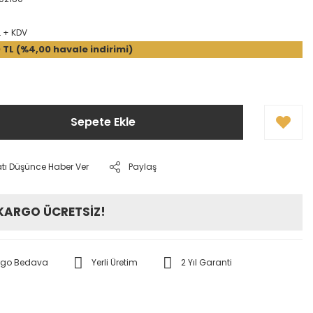
L + KDV
 TL (%4,00 havale indirimi)
Sepete Ekle
atı Düşünce Haber Ver
Paylaş
 KARGO ÜCRETSİZ!
rgo Bedava
Yerli Üretim
2 Yıl Garanti