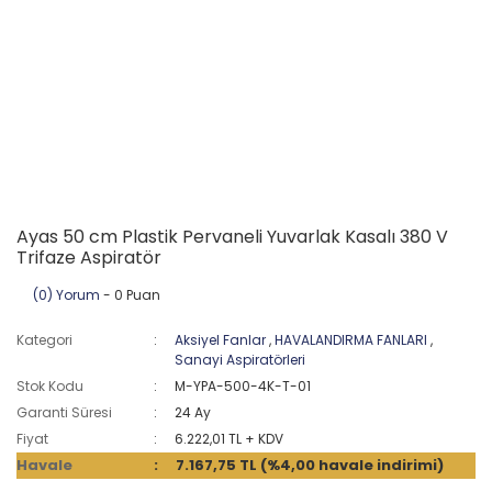
Ayas 50 cm Plastik Pervaneli Yuvarlak Kasalı 380 V
Trifaze Aspiratör
(0) Yorum
- 0 Puan
Kategori
Aksiyel Fanlar
,
HAVALANDIRMA FANLARI
,
Sanayi Aspiratörleri
Stok Kodu
M-YPA-500-4K-T-01
Garanti Süresi
24 Ay
Fiyat
6.222,01 TL + KDV
Havale
7.167,75 TL (%4,00 havale indirimi)