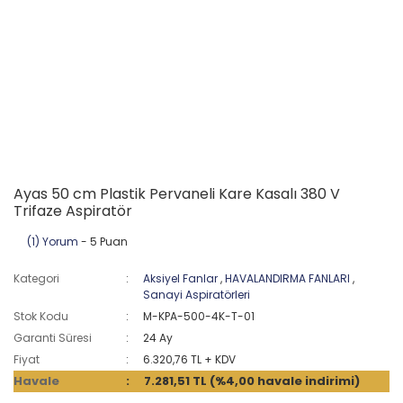
Ayas 50 cm Plastik Pervaneli Kare Kasalı 380 V
Trifaze Aspiratör
(1) Yorum
- 5 Puan
Kategori
Aksiyel Fanlar
,
HAVALANDIRMA FANLARI
,
Sanayi Aspiratörleri
Stok Kodu
M-KPA-500-4K-T-01
Garanti Süresi
24 Ay
Fiyat
6.320,76 TL + KDV
Havale
7.281,51 TL (%4,00 havale indirimi)