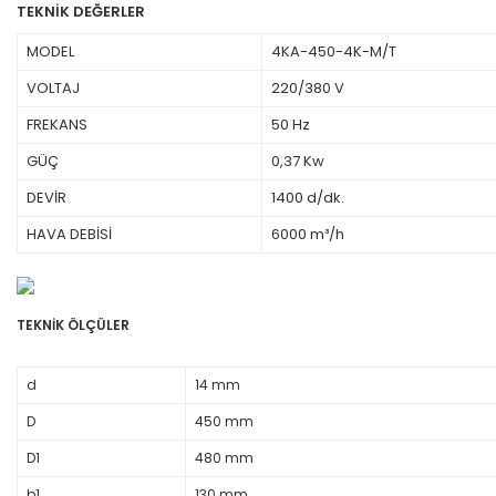
TEKNİK DEĞERLER
MODEL
4KA-450-4K-M/T
VOLTAJ
220/380 V
FREKANS
50 Hz
GÜÇ
0,37 Kw
DEVİR
1400 d/dk.
HAVA DEBİSİ
6000 m³/h
TEKNİK ÖLÇÜLER
d
14 mm
D
450 mm
D1
480 mm
b1
130 mm