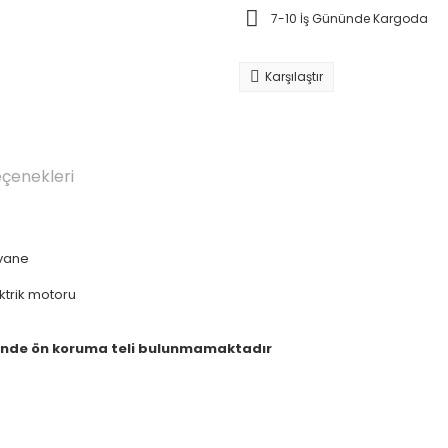
7-10 İş Gününde Kargoda
Karşılaştır
eçenekleri
rvane
trik motoru
nde ön koruma teli bulunmamaktadır