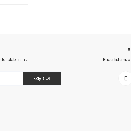
Bu ürüne ilk yorumu siz yapın!
S
Yorum Yaz
r olabilirsiniz.
Haber listemize
Kayıt Ol