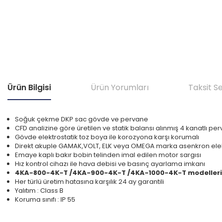
Ürün Bilgisi
Ürün Yorumları
Taksit S
Soğuk çekme DKP sac gövde ve pervane
CFD analizine göre üretilen ve statik balansı alınmış 4 kanatlı pe
Gövde elektrostatik toz boya ile korozyona karşı korumalı
Direkt akuple GAMAK,VOLT, ELK veya OMEGA marka asenkron elek
Emaye kaplı bakır bobin telinden imal edilen motor sargısı
Hız kontrol cihazı ile hava debisi ve basınç ayarlama imkanı
4KA-800-4K-T /4KA-900-4K-T /4KA-1000-4K-T modelleri
Her türlü üretim hatasına karşılık 24 ay garantili
Yalıtım : Class B
Koruma sınıfı : IP 55