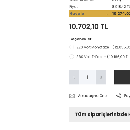
Fiyat
8.918,42 T
Havale
10.274,0
10.702,10 TL
Seçenekler
220 Volt Monofaze - ( 12.055,82
380 Volt Trifaze - ( 10.166,99 TL 
Arkadaşına Öner
Pa
Tüm siparişlerinizde