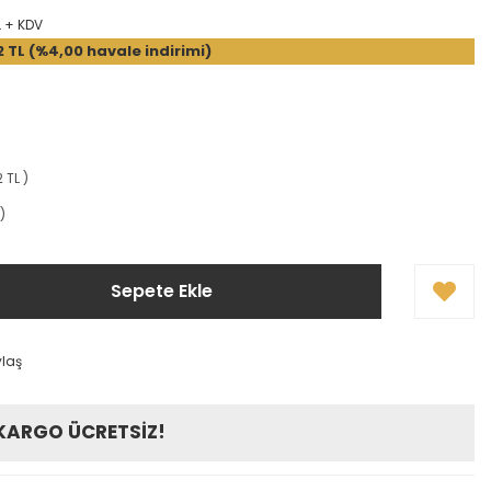
L + KDV
2 TL (%4,00 havale indirimi)
 TL )
)
Sepete Ekle
ylaş
 KARGO ÜCRETSİZ!