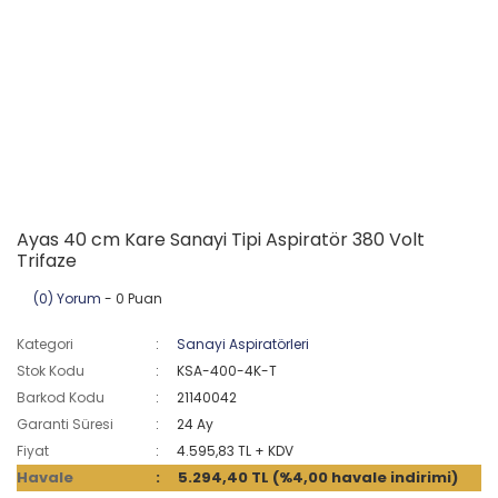
Ayas 40 cm Kare Sanayi Tipi Aspiratör 380 Volt
Trifaze
(0) Yorum
- 0 Puan
Kategori
Sanayi Aspiratörleri
Stok Kodu
KSA-400-4K-T
Barkod Kodu
21140042
Garanti Süresi
24 Ay
Fiyat
4.595,83 TL + KDV
Havale
5.294,40 TL (%4,00 havale indirimi)