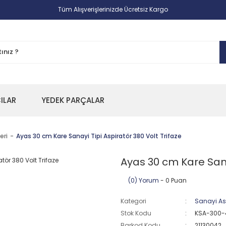
Tüm Alışverişlerinizde Ücretsiz Kargo
CILAR
YEDEK PARÇALAR
eri
Ayas 30 cm Kare Sanayi Tipi Aspiratör 380 Volt Trifaze
Ayas 30 cm Kare Sanay
(0) Yorum
- 0 Puan
Kategori
Sanayi Asp
Stok Kodu
KSA-300-
Barkod Kodu
21130042