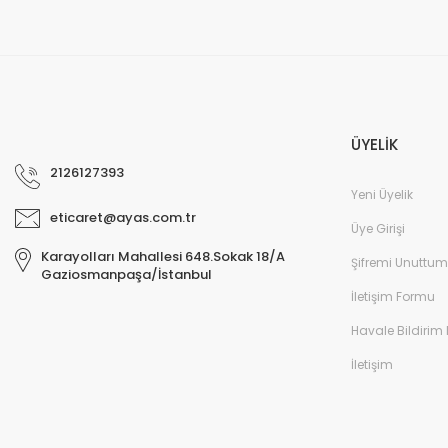
ÜYELİK
2126127393
Yeni Üyelik
eticaret@ayas.com.tr
Üye Girişi
Karayolları Mahallesi 648.Sokak 18/A
Şifremi Unuttum
Gaziosmanpaşa/İstanbul
İletişim Formu
Havale Bildirim
İletişim