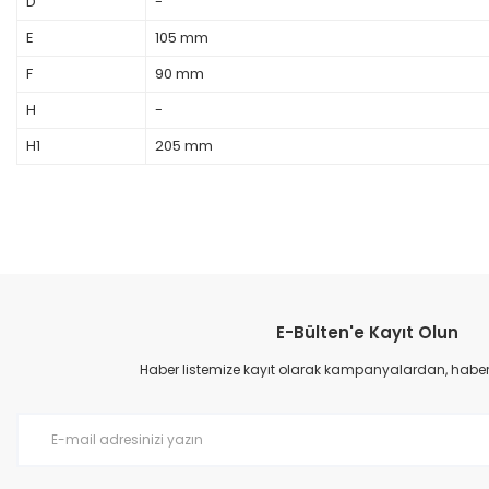
D
-
E
105 mm
F
90 mm
H
-
H1
205 mm
E-Bülten'e Kayıt Olun
Haber listemize kayıt olarak kampanyalardan, haberda