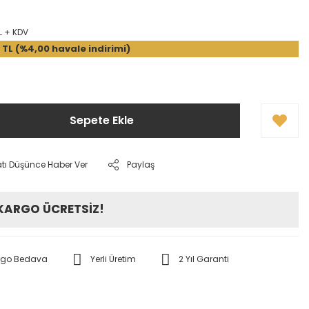
L + KDV
 TL (%4,00 havale indirimi)
Sepete Ekle
atı Düşünce Haber Ver
Paylaş
 KARGO ÜCRETSİZ!
rgo Bedava
Yerli Üretim
2 Yıl Garanti