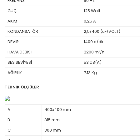
FREKANS
50 Hz
GÜÇ
125 Watt
AKIM
0,25 A
KONDANSATÖR
2,5/400 (uF/VOLT)
DEVİR
1400 d/dk.
HAVA DEBİSİ
2200 m³/h
SES SEVİYESİ
53 dB(A)
AĞIRLIK
7,13 Kg
TEKNİK ÖLÇÜLER
A
400x400 mm
B
315 mm
C
300 mm