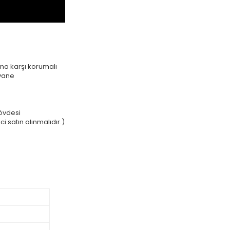
na karşı korumalı
rvane
övdesi
i satın alınmalıdır.)