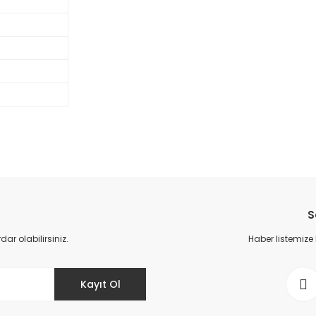
Bu ürüne ilk yorumu siz yapın!
S
Yorum Yaz
r olabilirsiniz.
Haber listemize
Kayıt Ol