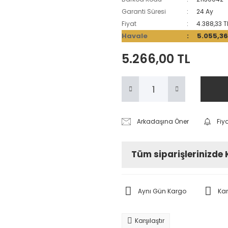
Garanti Süresi
24 Ay
Fiyat
4.388,33 T
Havale
5.055,36
5.266,00 TL
Arkadaşına Öner
Fiy
Tüm siparişlerinizde
Aynı Gün Kargo
Ka
Karşılaştır