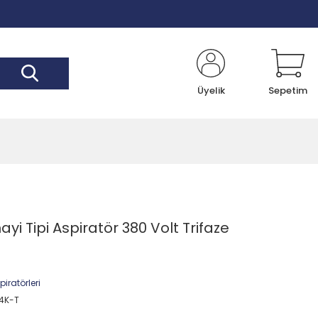
Üyelik
Sepetim
i Tipi Aspiratör 380 Volt Trifaze
iratörleri
4K-T