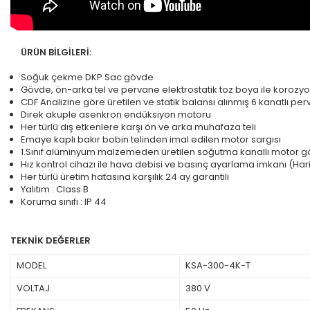
ÜRÜN BİLGİLERİ:
Soğuk çekme DKP Sac gövde
Gövde, ön-arka tel ve pervane elektrostatik toz boya ile korozyo
CDF Analizine göre üretilen ve statik balansı alınmış 6 kanatlı pe
Direk akuple asenkron endüksiyon motoru
Her türlü dış etkenlere karşı ön ve arka muhafaza teli
Emaye kaplı bakır bobin telinden imal edilen motor sargısı
1.Sınıf alüminyum malzemeden üretilen soğutma kanallı motor g
Hız kontrol cihazı ile hava debisi ve basınç ayarlama imkanı (Haric
Her türlü üretim hatasına karşılık 24 ay garantili
Yalıtım : Class B
Koruma sınıfı : IP 44
TEKNİK DEĞERLER
MODEL
KSA-300-4K-T
VOLTAJ
380 V