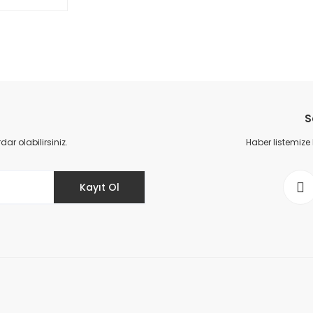
Bu ürüne ilk yorumu siz yapın!
S
Yorum Yaz
r olabilirsiniz.
Haber listemize
Kayıt Ol