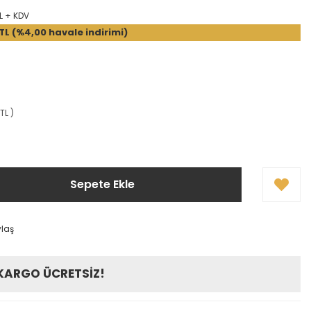
L + KDV
 TL (%4,00 havale indirimi)
TL )
Sepete Ekle
ylaş
 KARGO ÜCRETSİZ!