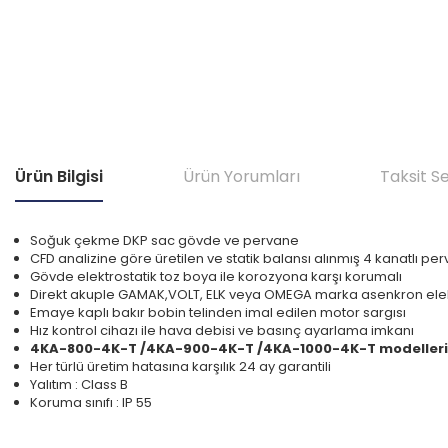
Ürün Bilgisi
Ürün Yorumları
Taksit S
Soğuk çekme DKP sac gövde ve pervane
CFD analizine göre üretilen ve statik balansı alınmış 4 kanatlı pe
Gövde elektrostatik toz boya ile korozyona karşı korumalı
Direkt akuple GAMAK,VOLT, ELK veya OMEGA marka asenkron elek
Emaye kaplı bakır bobin telinden imal edilen motor sargısı
Hız kontrol cihazı ile hava debisi ve basınç ayarlama imkanı
4KA-800-4K-T /4KA-900-4K-T /4KA-1000-4K-T modelleri
Her türlü üretim hatasına karşılık 24 ay garantili
Yalıtım : Class B
Koruma sınıfı : IP 55