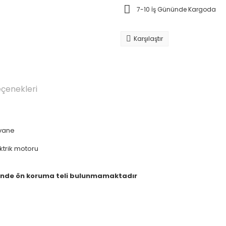
7-10 İş Gününde Kargoda
Karşılaştır
eçenekleri
rvane
trik motoru
nde ön koruma teli bulunmamaktadır