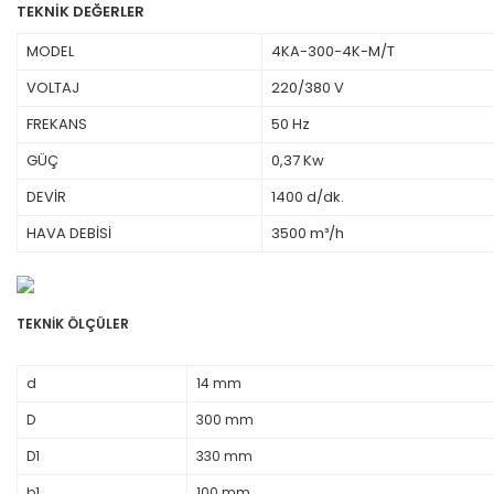
TEKNİK DEĞERLER
MODEL
4KA-300-4K-M/T
VOLTAJ
220/380 V
FREKANS
50 Hz
GÜÇ
0,37 Kw
DEVİR
1400 d/dk.
HAVA DEBİSİ
3500 m³/h
TEKNİK ÖLÇÜLER
d
14 mm
D
300 mm
D1
330 mm
b1
100 mm