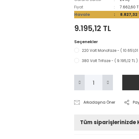
Fiyat
7.662,60 T
Havale
8.827,32
9.195,12 TL
Seçenekler
220 Volt Monofaze - ( 10.651,01 
380 Volt Trifaze - ( 9.195,12 TL )
Arkadaşına Öner
Pa
Tüm siparişlerinizde