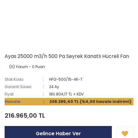
Ayas 25000 m3/h 500 Pa Seyrek Kanatlı Hücreli Fan
(0) Yorum
- 0 Puan
Stok Kodu
HFG-500/15-4K-T
Garanti Süresi
24 Ay
Fiyat
180.804,17 TL + KDV
Havale
208.286,40 TL (%4,00 havale indirimi)
216.965,00 TL
Gelince Haber Ver