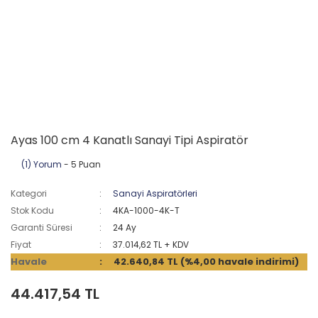
Ayas 100 cm 4 Kanatlı Sanayi Tipi Aspiratör
(1) Yorum
- 5 Puan
Kategori
Sanayi Aspiratörleri
Stok Kodu
4KA-1000-4K-T
Garanti Süresi
24 Ay
Fiyat
37.014,62 TL + KDV
Havale
42.640,84 TL (%4,00 havale indirimi)
44.417,54 TL