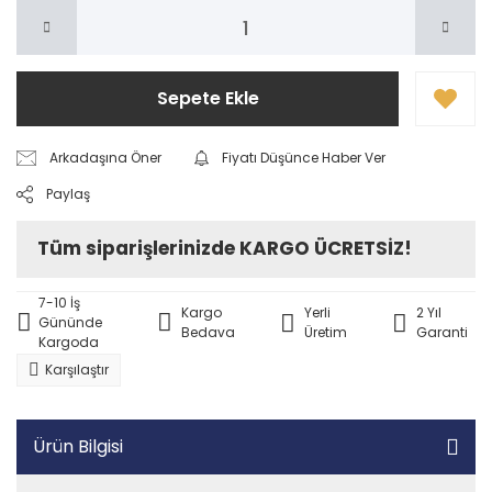
Sepete Ekle
Arkadaşına Öner
Fiyatı Düşünce Haber Ver
Paylaş
Tüm siparişlerinizde KARGO ÜCRETSİZ!
7-10 İş
Kargo
Yerli
2 Yıl
Gününde
Bedava
Üretim
Garanti
Kargoda
Karşılaştır
Ürün Bilgisi