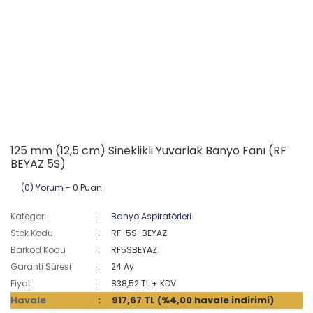
125 mm (12,5 cm) Sineklikli Yuvarlak Banyo Fanı (RF
BEYAZ 5S)
(0) Yorum
- 0 Puan
Kategori
Banyo Aspiratörleri
Stok Kodu
RF-5S-BEYAZ
Barkod Kodu
RF5SBEYAZ
Garanti Süresi
24 Ay
Fiyat
838,52 TL + KDV
Havale
917,67 TL (%4,00 havale indirimi)