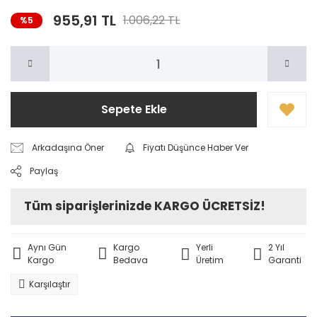
955,91 TL
1.006,22 TL
%5
Sepete Ekle
Arkadaşına Öner
Fiyatı Düşünce Haber Ver
Paylaş
Tüm siparişlerinizde KARGO ÜCRETSİZ!
Aynı Gün
Kargo
Yerli
2 Yıl
Kargo
Bedava
Üretim
Garanti
Karşılaştır