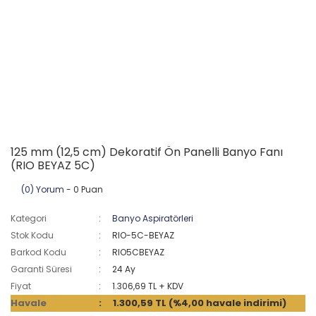
125 mm (12,5 cm) Dekoratif Ön Panelli Banyo Fanı
(RIO BEYAZ 5C)
(0) Yorum
- 0 Puan
Kategori
Banyo Aspiratörleri
Stok Kodu
RIO-5C-BEYAZ
Barkod Kodu
RIO5CBEYAZ
Garanti Süresi
24 Ay
Fiyat
1.306,69 TL + KDV
Havale
1.300,59 TL (%4,00 havale indirimi)