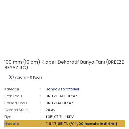
100 mm (10 cm) Klapeli Dekoratif Banyo Fanı (BREEZE
BEYAZ 4C)
(0) Yorum
- 0 Puan
Kategori
Banyo Aspiratörleri
Stok Kodu
BREEZE-4C-BEYAZ
Barkod Kodu
BREEZE4CBEYAZ
Garanti Süresi
24 Ay
Fiyat
1.051,97 TL + KDV
Havale
1.047,05 TL (%4,00 havale indirimi)