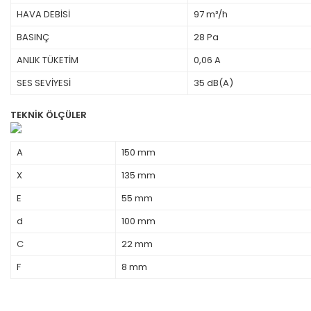
HAVA DEBİSİ
97 m³/h
BASINÇ
28 Pa
ANLIK TÜKETİM
0,06 A
SES SEVİYESİ
35 dB(A)
TEKNİK ÖLÇÜLER
A
150 mm
X
135 mm
E
55 mm
d
100 mm
C
22 mm
F
8 mm