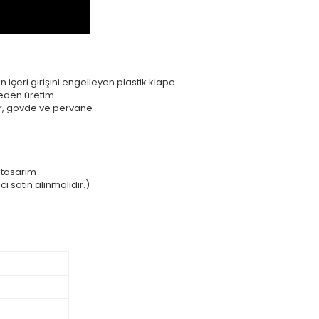
 içeri girişini engelleyen plastik klape
meden üretim
ur, gövde ve pervane
 tasarım
i satın alınmalıdır.)