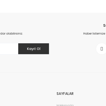
Bu ürüne ilk yorumu siz yapın!
S
Yorum Yaz
r olabilirsiniz.
Haber listemize
Kayıt Ol
SAYFALAR
Hakkımızda