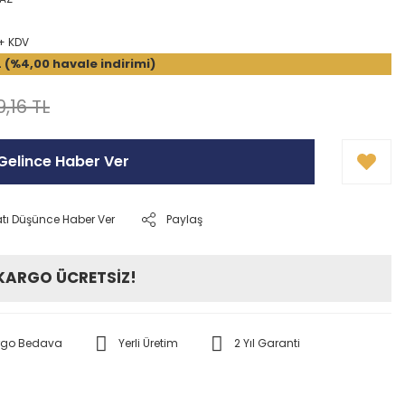
 + KDV
L (%4,00 havale indirimi)
,16 TL
Gelince Haber Ver
atı Düşünce Haber Ver
Paylaş
 KARGO ÜCRETSİZ!
rgo Bedava
Yerli Üretim
2 Yıl Garanti