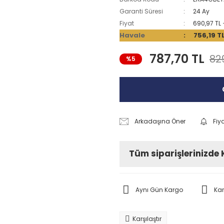
Garanti Süresi
24 Ay
Fiyat
690,97 TL
Havale
756,19 T
787,70 TL
829
%5
Arkadaşına Öner
Fiy
Tüm siparişlerinizde
Aynı Gün Kargo
Ka
Karşılaştır