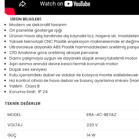
ÜRÜN BİLGİLERİ:
Modern ve dekoratif tasarım
Ön panelde gösterge ışığı
Ürünün hava atış tarafında dış kaynaklı toz, haşere vb. maddelerin
Yüksek teknolojili CNC Plastik enjeksiyon makinelerinde el değ
Ultravioleye dayanıklı ABS Plastik hammaddeden üretilmiş panj
CFD Analizine göre üretilmiş aksiyel pervane
Daimi çalışmaya uygun ve dayanıklı düşük enerji tüketimli motor
Aşırı ısınma anında devre kesici termik korumalı motor
Düşük ses seviyesi
Kutu içerisindeki dübel ve vidalar ile kolayca monte edilebilecek
Hız kontrol cihazı ile hava debisi ve basınç ayarlama imkanı (Haric
Yalıtım : Class B
Koruma Sınıfı : IP 24
TEKNİK DEĞERLER
MODEL
ERA-4C-BEYAZ
VOLTAJ
220 V
GÜÇ
14 W