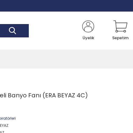
Üyelik
Sepetim
eli Banyo Fanı (ERA BEYAZ 4C)
ratörleri
EYAZ
AZ