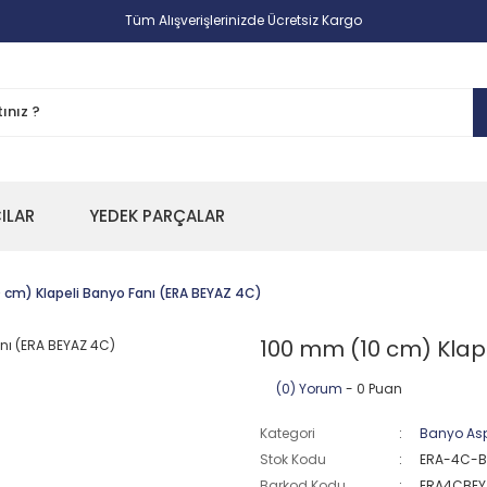
Tüm Alışverişlerinizde Ücretsiz Kargo
CILAR
YEDEK PARÇALAR
 cm) Klapeli Banyo Fanı (ERA BEYAZ 4C)
100 mm (10 cm) Klap
(0) Yorum
- 0 Puan
Kategori
Banyo Aspi
Stok Kodu
ERA-4C-B
Barkod Kodu
ERA4CBEY